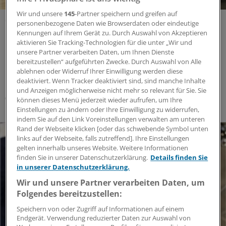
Wir und unsere
145
-Partner speichern und greifen auf
CES in Las Vegas
personenbezogene Daten wie Browserdaten oder eindeutige
Mobiles MRT-Gerät feiert Weltpremiere
Kennungen auf Ihrem Gerät zu. Durch Auswahl von Akzeptieren
aktivieren Sie Tracking-Technologien für die unter „Wir und
Klein, schnell und flexibel: Ein neues MRT-Gerät
unsere Partner verarbeiten Daten, um Ihnen Dienste
beeindruckt bei der Consumer Electronics Show (CES) in
bereitzustellen“ aufgeführten Zwecke. Durch Auswahl von Alle
Las Vegas mit präziser Hochleistungstechnik auf engem
ablehnen oder Widerruf Ihrer Einwilligung werden diese
Raum.
deaktiviert. Wenn Tracker deaktiviert sind, sind manche Inhalte
und Anzeigen möglicherweise nicht mehr so relevant für Sie. Sie
08.01.2020
können dieses Menü jederzeit wieder aufrufen, um Ihre
Einstellungen zu ändern oder Ihre Einwilligung zu widerrufen,
indem Sie auf den Link Voreinstellungen verwalten am unteren
Rand der Webseite klicken [oder das schwebende Symbol unten
links auf der Webseite, falls zutreffend]. Ihre Einstellungen
gelten innerhalb unseres Website. Weitere Informationen
finden Sie in unserer Datenschutzerklärung.
Details finden Sie
in unserer Datenschutzerklärung.
Wir und unsere Partner verarbeiten Daten, um
Folgendes bereitzustellen:
Speichern von oder Zugriff auf Informationen auf einem
Endgerät. Verwendung reduzierter Daten zur Auswahl von