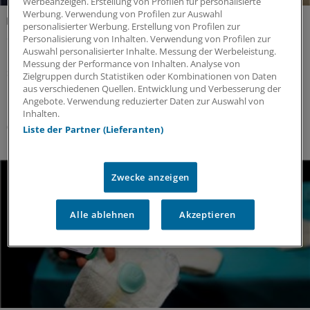
Werbeanzeigen. Erstellung von Profilen für personalisierte
Werbung. Verwendung von Profilen zur Auswahl
Bildergalerie
personalisierter Werbung. Erstellung von Profilen zur
So sehen die Neuheiten der CES aus
Personalisierung von Inhalten. Verwendung von Profilen zur
Auswahl personalisierter Inhalte. Messung der Werbeleistung.
Ein mobiles MRT und eine Windel, die Fieber misst: Das
Messung der Performance von Inhalten. Analyse von
sind nur zwei der Neuheiten, die Aussteller bei der
Zielgruppen durch Statistiken oder Kombinationen von Daten
Messe CES in Las Vegas präsentiert haben. Unser
aus verschiedenen Quellen. Entwicklung und Verbesserung der
Korrespondent ist vor Ort.
Angebote. Verwendung reduzierter Daten zur Auswahl von
Inhalten.
09.01.2020
Liste der Partner (Lieferanten)
Zwecke anzeigen
Alle ablehnen
Akzeptieren