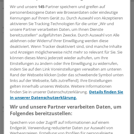
Wir und unsere
145
-Partner speichern und greifen auf
personenbezogene Daten wie Browserdaten oder eindeutige
MEHR ZUM THEMA
Kennungen auf Ihrem Gerät zu. Durch Auswahl von Akzeptieren
aktivieren Sie Tracking-Technologien für die unter „Wir und
„ÄrzteTag“-Podcast
unsere Partner verarbeiten Daten, um Ihnen Dienste
Was bringt eine Mitarbeiterbeteiligung für die
bereitzustellen“ aufgeführten Zwecke. Durch Auswahl von Alle
Praxis, Dr. Lindenau?
ablehnen oder Widerruf Ihrer Einwilligung werden diese
deaktiviert. Wenn Tracker deaktiviert sind, sind manche Inhalte
In unternehmerische Verantwortung kann man auch
und Anzeigen möglicherweise nicht mehr so relevant für Sie. Sie
hineinwachsen – etwa über Beteiligungsmodelle an
können dieses Menü jederzeit wieder aufrufen, um Ihre
Praxen oder MVZ. Wie dabei vorzugehen ist und was es
Einstellungen zu ändern oder Ihre Einwilligung zu widerrufen,
bringt, erläutert Rechtsanwalt Dr.
Lars Lindenau
im
indem Sie auf den Link Voreinstellungen verwalten am unteren
Rand der Webseite klicken [oder das schwebende Symbol unten
„ÄrzteTag“-Podcast.
links auf der Webseite, falls zutreffend]. Ihre Einstellungen
gelten innerhalb unseres Website. Weitere Informationen
14.07.2026
finden Sie in unserer Datenschutzerklärung.
Details finden Sie
in unserer Datenschutzerklärung.
Hausärztlicher Nachwuchs
Wir und unsere Partner verarbeiten Daten, um
Warum sich zwei junge Kolleginnen fürs MVZ
Folgendes bereitzustellen:
entschieden haben
Speichern von oder Zugriff auf Informationen auf einem
Endgerät. Verwendung reduzierter Daten zur Auswahl von
Zwei Allgemeinmedizinerinnen erzählen, warum sie sich
Werbeanzeigen. Erstellung von Profilen für personalisierte