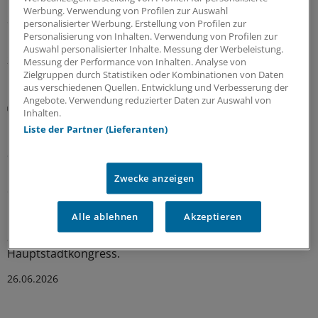
im MVZ Labertal sehr wohl fühlen und eine
Werbung. Verwendung von Profilen zur Auswahl
Selbstständigkeit zum jetzigen Zeitpunkt keine Option
personalisierter Werbung. Erstellung von Profilen zur
ist.
Personalisierung von Inhalten. Verwendung von Profilen zur
Auswahl personalisierter Inhalte. Messung der Werbeleistung.
28.06.2026
Messung der Performance von Inhalten. Analyse von
Zielgruppen durch Statistiken oder Kombinationen von Daten
aus verschiedenen Quellen. Entwicklung und Verbesserung der
Angebote. Verwendung reduzierter Daten zur Auswahl von
Ambulantisierung
Inhalten.
Dermatologie-MVZ und Regionale
Liste der Partner (Lieferanten)
Gesundheitszentren – Blaupausen für die
ambulante Versorgung?
MVZ-Strukturen gelten häufig als Erfolgsmodell gegen
Zwecke anzeigen
den Ärztemangel. Warum sie in der Dermatologie
mittlerweile Standard sind und wie ein regionales
Alle ablehnen
Akzeptieren
Gesundheitszentrum in Niedersachsen die Versorgung
auf dem Land sichert, zeigte ein Panel auf dem
Hauptstadtkongress.
26.06.2026