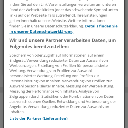
Beruf & Alltag
indem Sie auf den Link Voreinstellungen verwalten am unteren
Rand der Webseite klicken [oder das schwebende Symbol unten
Die Sonntagslektüre: Lesen Sie Wissenswertes und
links auf der Webseite, falls zutreffend]. Ihre Einstellungen
Nützliches für Ihre tägliche Arbeit, lassen Sie sich von
gelten innerhalb unseres Website. Weitere Informationen
finden Sie in unserer Datenschutzerklärung.
Details finden Sie
Kolleginnen und Kollegen inspirieren - und seien Sie immer
in unserer Datenschutzerklärung.
einen Schritt voraus.
Wir und unsere Partner verarbeiten Daten, um
Folgendes bereitzustellen:
wöchentlich (Sonntag)
Speichern von oder Zugriff auf Informationen auf einem
Endgerät. Verwendung reduzierter Daten zur Auswahl von
Zum Abonnieren bitte anmelden
Werbeanzeigen. Erstellung von Profilen für personalisierte
Werbung. Verwendung von Profilen zur Auswahl
personalisierter Werbung. Erstellung von Profilen zur
Personalisierung von Inhalten. Verwendung von Profilen zur
Auswahl personalisierter Inhalte. Messung der Werbeleistung.
Messung der Performance von Inhalten. Analyse von
Zielgruppen durch Statistiken oder Kombinationen von Daten
aus verschiedenen Quellen. Entwicklung und Verbesserung der
MEHR ZUM THEMA
Angebote. Verwendung reduzierter Daten zur Auswahl von
Inhalten.
Sicherheit der Arzneitherapie
Liste der Partner (Lieferanten)
Anpassung der Medikation bei Hitzewellen: