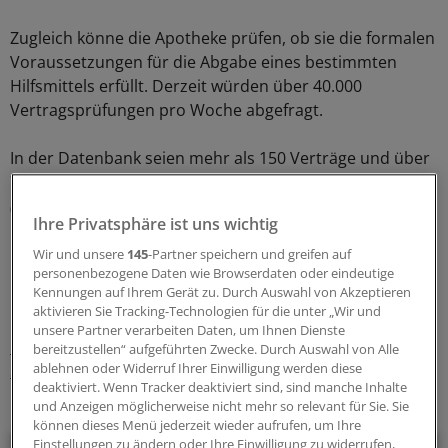
Zugleich könne die Apotheke prüfen, ob sie die formalen
Voraussetzungen für die Abgabe eines bestimmten
Hilfsmittels erfüllt. Derzeit würden über 40.000
Vertragsprüfungen pro Woche abgefragt.
In der Datenbank seien mehr als 150 Verträge und über
750.000 Beitrittsdatensätze der Apotheken hinterlegt.
(eb)
Ihre Privatsphäre ist uns wichtig
Wir und unsere
145
-Partner speichern und greifen auf
0
personenbezogene Daten wie Browserdaten oder eindeutige
Kennungen auf Ihrem Gerät zu. Durch Auswahl von Akzeptieren
Schlagworte:
aktivieren Sie Tracking-Technologien für die unter „Wir und
unsere Partner verarbeiten Daten, um Ihnen Dienste
Rezepte & Co.
Gesundheitsberufe
Krankenkassen
bereitzustellen“ aufgeführten Zwecke. Durch Auswahl von Alle
ablehnen oder Widerruf Ihrer Einwilligung werden diese
Selektivverträge
deaktiviert. Wenn Tracker deaktiviert sind, sind manche Inhalte
und Anzeigen möglicherweise nicht mehr so relevant für Sie. Sie
Ihr Newsletter zum Thema
können dieses Menü jederzeit wieder aufrufen, um Ihre
Einstellungen zu ändern oder Ihre Einwilligung zu widerrufen,