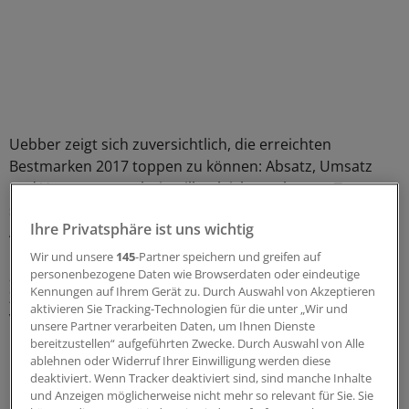
Uebber zeigt sich zuversichtlich, die erreichten
Bestmarken 2017 toppen zu können: Absatz, Umsatz
und Vorsteuerergebnis will er leicht ausbauen. Trotz
starker Zahlen und guten Aussichten fiel die Daimler-
Ihre Privatsphäre ist uns wichtig
Aktie im Handelsverlauf um rund drei Prozent. Analysten
hatten leicht bessere Zahlen erwartet. Der seit Mitte
Wir und unsere
145
-Partner speichern und greifen auf
personenbezogene Daten wie Browserdaten oder eindeutige
2016 anhaltende Aufwärtstrend bleibt aber intakt.
Kennungen auf Ihrem Gerät zu. Durch Auswahl von Akzeptieren
Zudem ist die Aktie mit einem 2017er-Kurs-Gewinn-
aktivieren Sie Tracking-Technologien für die unter „Wir und
Verhältnis von knapp acht attraktiv bewertet. Anleger
unsere Partner verarbeiten Daten, um Ihnen Dienste
können daher einsteigen– Stopp bei 54,50 Euro.
bereitzustellen“ aufgeführten Zwecke. Durch Auswahl von Alle
ablehnen oder Widerruf Ihrer Einwilligung werden diese
deaktiviert. Wenn Tracker deaktiviert sind, sind manche Inhalte
0
und Anzeigen möglicherweise nicht mehr so relevant für Sie. Sie