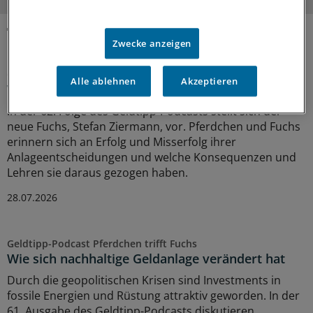
Zwecke anzeigen
MEHR ZUM THEMA
Geldtipp-Podcast Pferdchen trifft Fuchs
Alle ablehnen
Akzeptieren
Was wir aus unseren Fehlern gelernt haben
In der 62. Folge des Geldtipp-Podcasts stellt sich der
neue Fuchs, Stefan Ziermann, vor. Pferdchen und Fuchs
erinnern sich an Erfolg und Misserfolg ihrer
Anlageentscheidungen und welche Konsequenzen und
Lehren sie daraus gezogen haben.
28.07.2026
Geldtipp-Podcast Pferdchen trifft Fuchs
Wie sich nachhaltige Geldanlage verändert hat
Durch die geopolitischen Krisen sind Investments in
fossile Energien und Rüstung attraktiv geworden. In der
61. Ausgabe des Geldtipp-Podcasts diskutieren