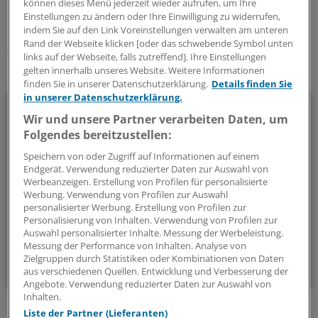
können dieses Menü jederzeit wieder aufrufen, um Ihre
Einstellungen zu ändern oder Ihre Einwilligung zu widerrufen,
Schlagworte:
indem Sie auf den Link Voreinstellungen verwalten am unteren
Rand der Webseite klicken [oder das schwebende Symbol unten
Geld und Vermögen
links auf der Webseite, falls zutreffend]. Ihre Einstellungen
gelten innerhalb unseres Website. Weitere Informationen
Ihr Newsletter zum Thema
finden Sie in unserer Datenschutzerklärung.
Details finden Sie
in unserer Datenschutzerklärung.
Beruf & Alltag
Wir und unsere Partner verarbeiten Daten, um
Folgendes bereitzustellen:
Die Sonntagslektüre: Lesen Sie Wissenswertes und
Nützliches für Ihre tägliche Arbeit, lassen Sie sich von
Speichern von oder Zugriff auf Informationen auf einem
Endgerät. Verwendung reduzierter Daten zur Auswahl von
Kolleginnen und Kollegen inspirieren - und seien Sie immer
Werbeanzeigen. Erstellung von Profilen für personalisierte
einen Schritt voraus.
Werbung. Verwendung von Profilen zur Auswahl
personalisierter Werbung. Erstellung von Profilen zur
Personalisierung von Inhalten. Verwendung von Profilen zur
wöchentlich (Sonntag)
Auswahl personalisierter Inhalte. Messung der Werbeleistung.
Messung der Performance von Inhalten. Analyse von
Zielgruppen durch Statistiken oder Kombinationen von Daten
Zum Abonnieren bitte anmelden
aus verschiedenen Quellen. Entwicklung und Verbesserung der
Angebote. Verwendung reduzierter Daten zur Auswahl von
Inhalten.
Liste der Partner (Lieferanten)