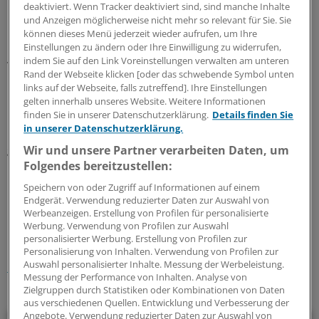
deaktiviert. Wenn Tracker deaktiviert sind, sind manche Inhalte
Kläger hatte 25 Psychotherapie-Sitzungen beantragt, die
und Anzeigen möglicherweise nicht mehr so relevant für Sie. Sie
Kasse aber über einen Monat lang nichts von sich hören
können dieses Menü jederzeit wieder aufrufen, um Ihre
lassen, so dass sich der Patient 24 Sitzungen selbst
Einstellungen zu ändern oder Ihre Einwilligung zu widerrufen,
indem Sie auf den Link Voreinstellungen verwalten am unteren
verschaffte.
Rand der Webseite klicken [oder das schwebende Symbol unten
links auf der Webseite, falls zutreffend]. Ihre Einstellungen
Der BSG-Unfallsenat will im Laufe dieses Jahres darüber
gelten innerhalb unseres Website. Weitere Informationen
befinden, ob moderne Medizintechnik, hier ein
finden Sie in unserer Datenschutzerklärung.
Details finden Sie
in unserer Datenschutzerklärung.
mikroprozessorgesteuertes Kniegelenk, zu einer
geringeren Erwerbsminderung und damit auch zu einer
Wir und unsere Partner verarbeiten Daten, um
Folgendes bereitzustellen:
niedrigeren Unfallrente führen kann.
(mwo)
Speichern von oder Zugriff auf Informationen auf einem
Endgerät. Verwendung reduzierter Daten zur Auswahl von
0
Werbeanzeigen. Erstellung von Profilen für personalisierte
Werbung. Verwendung von Profilen zur Auswahl
personalisierter Werbung. Erstellung von Profilen zur
Schlagworte:
Personalisierung von Inhalten. Verwendung von Profilen zur
Auswahl personalisierter Inhalte. Messung der Werbeleistung.
Recht
Messung der Performance von Inhalten. Analyse von
Zielgruppen durch Statistiken oder Kombinationen von Daten
Ihr Newsletter zum Thema
aus verschiedenen Quellen. Entwicklung und Verbesserung der
Angebote. Verwendung reduzierter Daten zur Auswahl von