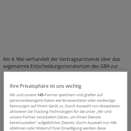
Am 4. Mai verhandelt der Vertragsarztsenat über das
sogenannte Entscheidungsmoratorium des GBA zur
Bedarfsplanung. Danach wurden bei einigen
Arztgruppen Neuzulassungen ab 2013 ausgesetzt, bis
Ihre Privatsphäre ist uns wichtig
geklärt ist, ob eine Überversorgung besteht.
Wir und unsere
145
-Partner speichern und greifen auf
personenbezogene Daten wie Browserdaten oder eindeutige
Der GKV-Leistungssenat verhandelt bereits am 8. März
Kennungen auf Ihrem Gerät zu. Durch Auswahl von Akzeptieren
über die Pflicht der Krankenkassen, "zeitgerecht" über
aktivieren Sie Tracking-Technologien für die unter „Wir und
Leistungsanträge der Versicherten zu entscheiden. Zu
unsere Partner verarbeiten Daten, um Ihnen Dienste
klären ist, ob Versicherte das Schweigen ihrer
bereitzustellen“ aufgeführten Zwecke. Durch Auswahl von Alle
ablehnen oder Widerruf Ihrer Einwilligung werden diese
Krankenkasse als Bewilligung verstehen dürfen. Der