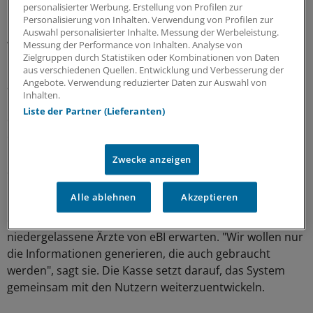
Dosierung", betont Vössing.
personalisierter Werbung. Erstellung von Profilen zur
Personalisierung von Inhalten. Verwendung von Profilen zur
Auswahl personalisierter Inhalte. Messung der Werbeleistung.
Arznei-Check erfolgt in Sekunden
Messung der Performance von Inhalten. Analyse von
Zielgruppen durch Statistiken oder Kombinationen von Daten
Hat eine Klinik einen Medikationscheck gemacht, kann
aus verschiedenen Quellen. Entwicklung und Verbesserung der
Angebote. Verwendung reduzierter Daten zur Auswahl von
auch der niedergelassene Arzt, der mit eBI arbeitet, den
Inhalten.
Inhalt einsehen. "Nach einer gewissen Zeit muss er dann
Liste der Partner (Lieferanten)
die Möglichkeit haben, mit den aktuellen Informationen
einen eigenen Check abzurufen." Die Erstellung eines
Medikations-Checks über eBI erfolgt in
Zwecke anzeigen
Sekundenschnelle, sagt sie.
Alle ablehnen
Akzeptieren
In der jetzt anstehenden Pilotphase in den Praxen will
die Knappschaft herausfinden, welche Angaben
niedergelassene Ärzte von eBI erwarten. "Wir wollen nur
die Informationen generieren, die auch gebraucht
werden", sagt sie. Die Kasse setzt darauf, das System
gemeinsam mit den Nutzern weiterzuentwickeln.