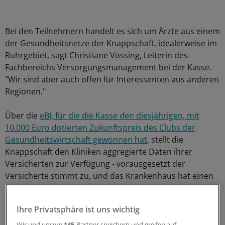
Bei den Teilnehmern handelt es sich um Ärzte aus einem
der Gesundheitsnetze der Knappschaft, idealerweise im
Ruhrgebiet, sagt Christiane Vössing, Leiterin des
Fachbereichs Versorgungsmanagement bei der Kasse.
"Wir sind aber auch offen für Interessenten aus anderen
Regionen."
Über die
eBI, für die die Kasse den diesjährigen, mit
10.000 Euro dotierten Zukunftspreis des Clubs der
Gesundheitswirtschaft gewonnen hat
, stellt die
Knappschaft den Kliniken aggregierte Daten ihrer
Versicherten zur Verfügung - vorausgesetzt der
Versicherte stimmt zu, und das Krankenhaus hat einen
Kooperationsvertrag mit der Kasse abgeschlossen.
Bislang haben sich über 80.000 Versicherte mit der
Ihre Privatsphäre ist uns wichtig
Nutzung ihrer Daten einverstanden erklärt.
Wir und unsere
145
-Partner speichern und greifen auf