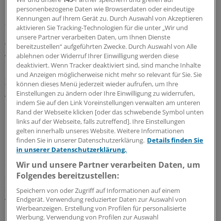
personenbezogene Daten wie Browserdaten oder eindeutige
Die Datenübertragung erfolgt durch eine gesicherte und
Kennungen auf Ihrem Gerät zu. Durch Auswahl von Akzeptieren
authentifizierte Kommunikation mit einem Webservice.
aktivieren Sie Tracking-Technologien für die unter „Wir und
"Die Kliniken bekommen einen sicheren Zugang, der
unsere Partner verarbeiten Daten, um Ihnen Dienste
Webservice ist nicht von außen zugänglich", erläutert
bereitzustellen“ aufgeführten Zwecke. Durch Auswahl von Alle
ablehnen oder Widerruf Ihrer Einwilligung werden diese
Vössing.
deaktiviert. Wenn Tracker deaktiviert sind, sind manche Inhalte
und Anzeigen möglicherweise nicht mehr so relevant für Sie. Sie
Zu den über eBI bereit gestellten Daten gehören
können dieses Menü jederzeit wieder aufrufen, um Ihre
Angaben zu den ambulant behandelnden Ärzten und
Einstellungen zu ändern oder Ihre Einwilligung zu widerrufen,
indem Sie auf den Link Voreinstellungen verwalten am unteren
den verordneten Arzneimitteln. Ein wesentliches Ziel von
Rand der Webseite klicken [oder das schwebende Symbol unten
eBI ist die Verbesserung der Arzneimitteltherapie.
links auf der Webseite, falls zutreffend]. Ihre Einstellungen
gelten innerhalb unseres Website. Weitere Informationen
finden Sie in unserer Datenschutzerklärung.
Details finden Sie
Neben der Übersicht über die Medikation ermöglicht eBI
in unserer Datenschutzerklärung.
den Ärzten im Krankenhaus und bald auch in der Praxis
Wir und unsere Partner verarbeiten Daten, um
die Erstellung eines Arzneimittelchecks. Dafür müssen
Folgendes bereitzustellen:
sie sich vom Patienten bestätigen lassen, dass er die
aufgeführten Medikamente tatsächlich nimmt und
Speichern von oder Zugriff auf Informationen auf einem
Endgerät. Verwendung reduzierter Daten zur Auswahl von
weitere Angaben von ihm einholen. "Für einen qualitativ
Werbeanzeigen. Erstellung von Profilen für personalisierte
hochwertigen Medikationscheck benötigen Sie die
Werbung. Verwendung von Profilen zur Auswahl