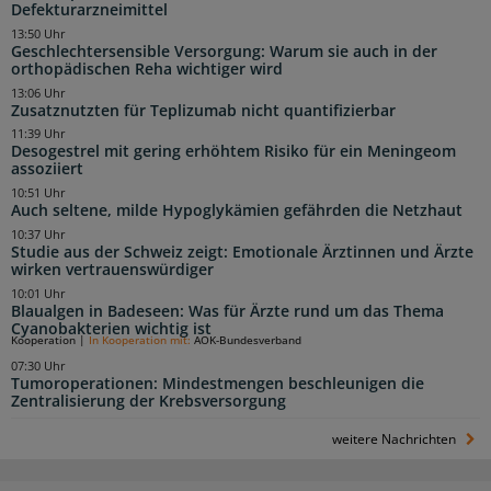
Defekturarzneimittel
13:50 Uhr
Geschlechtersensible Versorgung: Warum sie auch in der
orthopädischen Reha wichtiger wird
13:06 Uhr
Zusatznutzten für Teplizumab nicht quantifizierbar
11:39 Uhr
Desogestrel mit gering erhöhtem Risiko für ein Meningeom
assoziiert
10:51 Uhr
Auch seltene, milde Hypoglykämien gefährden die Netzhaut
10:37 Uhr
Studie aus der Schweiz zeigt: Emotionale Ärztinnen und Ärzte
wirken vertrauenswürdiger
10:01 Uhr
Blaualgen in Badeseen: Was für Ärzte rund um das Thema
Cyanobakterien wichtig ist
Kooperation
|
In Kooperation mit:
AOK-Bundesverband
07:30 Uhr
Tumoroperationen: Mindestmengen beschleunigen die
Zentralisierung der Krebsversorgung
weitere Nachrichten