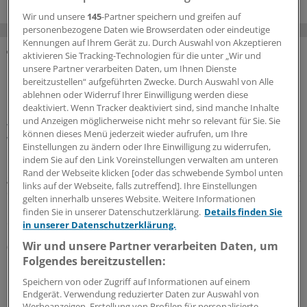
Wir und unsere
145
-Partner speichern und greifen auf
personenbezogene Daten wie Browserdaten oder eindeutige
Kennungen auf Ihrem Gerät zu. Durch Auswahl von Akzeptieren
aktivieren Sie Tracking-Technologien für die unter „Wir und
MEHR ZUM THEMA
unsere Partner verarbeiten Daten, um Ihnen Dienste
bereitzustellen“ aufgeführten Zwecke. Durch Auswahl von Alle
ablehnen oder Widerruf Ihrer Einwilligung werden diese
Präventionsoffensive
deaktiviert. Wenn Tracker deaktiviert sind, sind manche Inhalte
Gesundheitsrechtler Thomas Schlegel: „Krankheit
und Anzeigen möglicherweise nicht mehr so relevant für Sie. Sie
wirkt wie eine stille Rezession im Inneren der
können dieses Menü jederzeit wieder aufrufen, um Ihre
Wirtschaft“
Einstellungen zu ändern oder Ihre Einwilligung zu widerrufen,
indem Sie auf den Link Voreinstellungen verwalten am unteren
Die Koalition will die Prävention als
Rand der Webseite klicken [oder das schwebende Symbol unten
gesamtgesellschaftliche Aufgabe stärken. Richtig so, sagt
links auf der Webseite, falls zutreffend]. Ihre Einstellungen
der Gesundheitsrechtler Professor Thomas Schlegel im
gelten innerhalb unseres Website. Weitere Informationen
Interview mit der Ärzte Zeitung. Das Thema habe aber
finden Sie in unserer Datenschutzerklärung.
Details finden Sie
eine viel größere Dimension als viele meinten.
in unserer Datenschutzerklärung.
Wir und unsere Partner verarbeiten Daten, um
07.08.2026
Folgendes bereitzustellen:
Speichern von oder Zugriff auf Informationen auf einem
Leitliniennutzung
Endgerät. Verwendung reduzierter Daten zur Auswahl von
Hausärzte wünschen sich Leitlinien kürzer,
Werbeanzeigen. Erstellung von Profilen für personalisierte