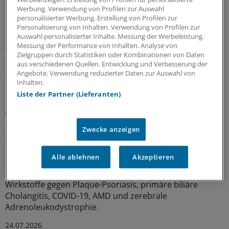
Werbung. Verwendung von Profilen zur Auswahl
strukturierter und praxisnäher
personalisierter Werbung. Erstellung von Profilen zur
In hausärztlichen Praxen wird durchaus regelmäßig auf
Personalisierung von Inhalten. Verwendung von Profilen zur
Auswahl personalisierter Inhalte. Messung der Werbeleistung.
Leitlinien zurückgegriffen – eine Umfrage zeigt allerdings
Messung der Performance von Inhalten. Analyse von
wegen Zeitmangels und zu umfangreicher Dokumente
Zielgruppen durch Statistiken oder Kombinationen von Daten
deutlichen Verbesserungsbedarf.
aus verschiedenen Quellen. Entwicklung und Verbesserung der
Angebote. Verwendung reduzierter Daten zur Auswahl von
03.08.2026
Inhalten.
Liste der Partner (Lieferanten)
Juli-Sitzung des CHMP
Acht Pharma-Innovationen auf der Zielgeraden
Zwecke anzeigen
zur EU-Zulassung
Neue Ansätze gegen zu hohe Cholesterinwerte bildeten
Alle ablehnen
Akzeptieren
einen Schwerpunkt der jüngsten Experten-Begutachtung
bei der EMA: Auch gab es Zulassungsempfehlungen für
Wirkstoffe gegen Plaque-Psoriasis, primäre biliäre
Cholangitis, COVID-19, AMD und zerebrale
Adrenoleukodystrophie.
24.07.2026