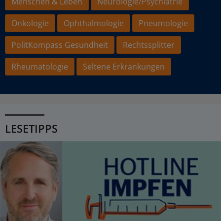
Menschen & Leben
Neurologie/Psychiatrie
Onkologie
Ophthalmologie
Pneumologie
PolitKompass Gesundheit
Rechtssplitter
Rheumatologie
Seltene Erkrankungen
LESETIPPS