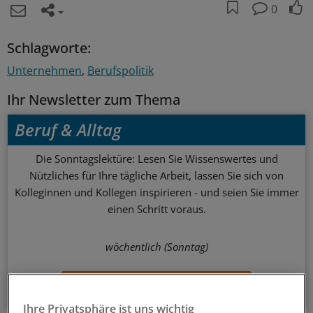
0
Schlagworte:
Unternehmen
Berufspolitik
Ihr Newsletter zum Thema
Beruf & Alltag
Die Sonntagslektüre: Lesen Sie Wissenswertes und
Nützliches für Ihre tägliche Arbeit, lassen Sie sich von
Kolleginnen und Kollegen inspirieren - und seien Sie immer
einen Schritt voraus.
wöchentlich (Sonntag)
Zum Abonnieren bitte anmelden
Ihre Privatsphäre ist uns wichtig