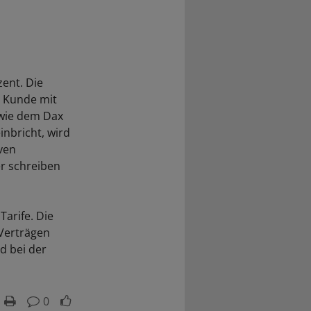
ent. Die
r Kunde mit
 wie dem Dax
inbricht, wird
ven
er schreiben
Tarife. Die
 Verträgen
d bei der
0