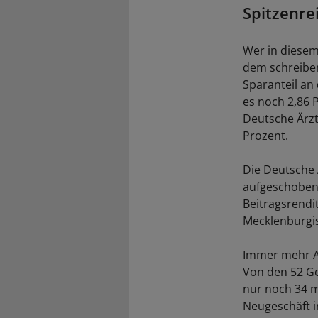
Spitzenre
Wer in diesem
dem schreiben
Sparanteil an
es noch 2,86 
Deutsche Ärzt
Prozent.
Die Deutsche Ä
aufgeschobene
Beitragsrendit
Mecklenburgis
Immer mehr An
Von den 52 Ge
nur noch 34 mi
Neugeschäft i