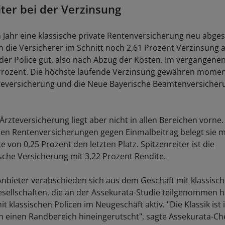
iter bei der Verzinsung
 Jahr eine klassische private Rentenversicherung neu abges
 die Versicherer im Schnitt noch 2,61 Prozent Verzinsung 
 der Police gut, also nach Abzug der Kosten. Im vergangene
Prozent. Die höchste laufende Verzinsung gewähren momen
eversicherung und die Neue Bayerische Beamtenversicherun
rzteversicherung liegt aber nicht in allen Bereichen vorne.
n Rentenversicherungen gegen Einmalbeitrag belegt sie mi
e von 0,25 Prozent den letzten Platz. Spitzenreiter ist die
che Versicherung mit 3,22 Prozent Rendite.
bieter verabschieden sich aus dem Geschäft mit klassisch
sellschaften, die an der Assekurata-Studie teilgenommen h
t klassischen Policen im Neugeschäft aktiv. "Die Klassik ist
n einen Randbereich hineingerutscht", sagte Assekurata-Chef