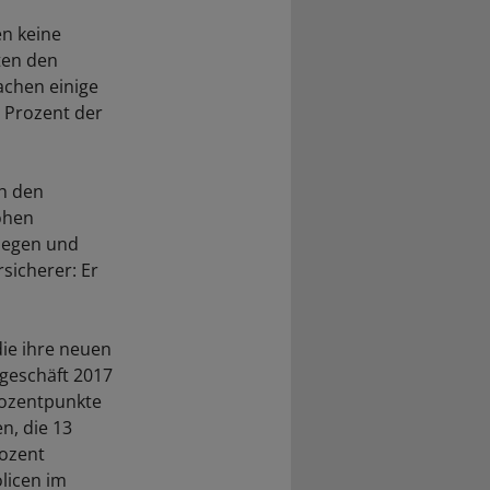
en keine
ten den
achen einige
0 Prozent der
ch den
hohen
nlegen und
sicherer: Er
die ihre neuen
geschäft 2017
Prozentpunkte
n, die 13
rozent
licen im