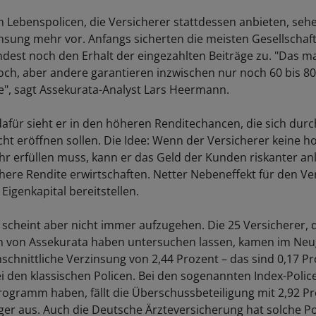
n Lebenspolicen, die Versicherer stattdessen anbieten, seh
nsung mehr vor. Anfangs sicherten die meisten Gesellschaf
est noch den Erhalt der eingezahlten Beiträge zu. "Das m
och, aber andere garantieren inzwischen nur noch 60 bis 8
e", sagt Assekurata-Analyst Lars Heermann.
afür sieht er in den höheren Renditechancen, die sich dur
cht eröffnen sollen. Die Idee: Wenn der Versicherer keine 
r erfüllen muss, kann er das Geld der Kunden riskanter a
here Rendite erwirtschaften. Netter Nebeneffekt für den Ver
Eigenkapital bereitstellen.
scheint aber nicht immer aufzugehen. Die 25 Versicherer, 
en von Assekurata haben untersuchen lassen, kamen im Neu
hschnittliche Verzinsung von 2,44 Prozent – das sind 0,17 
i den klassischen Policen. Bei den sogenannten Index-Police
rogramm haben, fällt die Überschussbeteiligung mit 2,92 P
er aus. Auch die Deutsche Ärzteversicherung hat solche Po