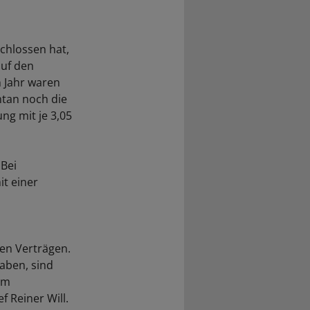
chlossen hat,
auf den
n Jahr waren
tan noch die
g mit je 3,05
 Bei
t einer
en Verträgen.
aben, sind
 im
 Reiner Will.