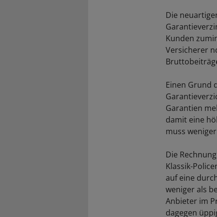
Die neuartige
Garantieverzi
Kunden zumind
Versicherer n
Bruttobeiträg
Einen Grund d
Garantieverzi
Garantien meh
damit eine hö
muss weniger 
Die Rechnung 
Klassik-Polic
auf eine durc
weniger als be
Anbieter im P
dagegen üppig