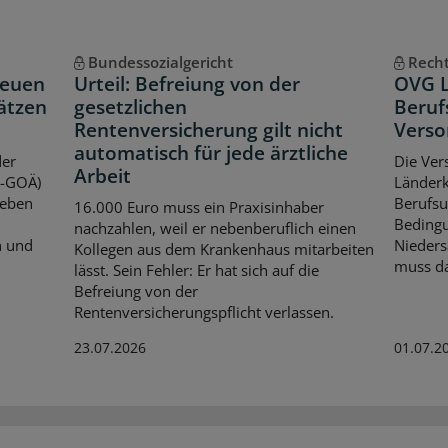
Bundessozialgericht
Rech
neuen
Urteil: Befreiung von der
OVG L
ätzen
gesetzlichen
Beruf
Rentenversicherung gilt nicht
Verso
automatisch für jede ärztliche
der
Die Ver
Arbeit
V-GOÄ)
Länder
Neben
Berufsu
16.000 Euro muss ein Praxisinhaber
Bedingu
nachzahlen, weil er nebenberuflich einen
n und
Nieders
Kollegen aus dem Krankenhaus mitarbeiten
muss da
lässt. Sein Fehler: Er hat sich auf die
Befreiung von der
Rentenversicherungspflicht verlassen.
23.07.2026
01.07.2