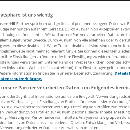
te Indexpolicen besser als klassische Lebensversicherung
er Nachteile, wenn es um die Kosten für das Produkt geht, z
vatsphäre ist uns wichtig
nsere
145
-Partner speichern und greifen auf personenbezogene Daten wie 
utige Kennungen auf Ihrem Gerät zu. Durch Auswahl von Akzeptieren aktivi
echnologien für die unter „Wir und unsere Partner verarbeiten Daten, um I
ellen“ aufgeführten Zwecke. Durch Auswahl von Alle ablehnen oder Widerruf
Krieger
ng werden diese deaktiviert. Wenn Tracker deaktiviert sind, sind manche Inh
öglicherweise nicht mehr so relevant für Sie. Sie können dieses Menü jeder
um Ihre Einstellungen zu ändern oder Ihre Einwilligung zu widerrufen, indem
07.02.2017, 16:45 Uhr
nstellungen verwalten am unteren Rand der Webseite klicken [oder das sc
en links auf der Webseite, falls zutreffend]. Ihre Einstellungen gelten inner
eitere Informationen finden Sie in unserer Datenschutzerklärung.
Details 
Datenschutzerklärung.
h eine Lebensversicherung neuen Typs wie eine Indexpolice 
 unsere Partner verarbeiten Daten, um Folgendes bereit
t walten lassen. Die Policen sind nicht nur schwer miteinan
von oder Zugriff auf Informationen auf einem Endgerät. Verwendung reduzi
 sondern liefern auch nicht immer eine höhere Rendite als
l von Werbeanzeigen. Erstellung von Profilen für personalisierte Werbung
en zur Auswahl personalisierter Werbung. Erstellung von Profilen zur Person
em kosten sie mehr. Das geht aus einer Studie der auf Vers
en. Verwendung von Profilen zur Auswahl personalisierter Inhalte. Messung
en Ratingagentur Assekurata hervor.
ung. Messung der Performance von Inhalten. Analyse von Zielgruppen durch
inationen von Daten aus verschiedenen Quellen. Entwicklung und Verbess
 Verwendung reduzierter Daten zur Auswahl von Inhalten.
edrigzinsumfelds werden klassische Lebensversicherungen