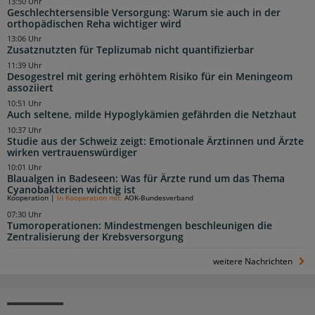
13:50 Uhr
Geschlechtersensible Versorgung: Warum sie auch in der
orthopädischen Reha wichtiger wird
13:06 Uhr
Zusatznutzten für Teplizumab nicht quantifizierbar
11:39 Uhr
Desogestrel mit gering erhöhtem Risiko für ein Meningeom
assoziiert
10:51 Uhr
Auch seltene, milde Hypoglykämien gefährden die Netzhaut
10:37 Uhr
Studie aus der Schweiz zeigt: Emotionale Ärztinnen und Ärzte
wirken vertrauenswürdiger
10:01 Uhr
Blaualgen in Badeseen: Was für Ärzte rund um das Thema
Cyanobakterien wichtig ist
Kooperation
|
In Kooperation mit:
AOK-Bundesverband
07:30 Uhr
Tumoroperationen: Mindestmengen beschleunigen die
Zentralisierung der Krebsversorgung
weitere Nachrichten