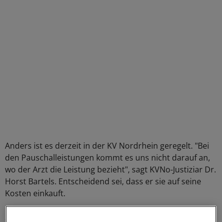
Anders ist es derzeit in der KV Nordrhein geregelt. "Bei
den Pauschalleistungen kommt es uns nicht darauf an,
wo der Arzt die Leistung bezieht", sagt KVNo-Justiziar Dr.
Horst Bartels. Entscheidend sei, dass er sie auf seine
Kosten einkauft.
So sieht das auch die KBV. "Die Kosten, die der