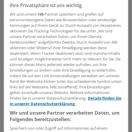
Laborgemeinschaft beziehungsweise dem Arzt
Ihre Privatsphäre ist uns wichtig
entstehen, sind dem veranlassenden Arzt in Rechnung
Wir und unsere
145
-Partner speichern und greifen auf
zu stellen und von diesem auch zu begleichen", sagt
personenbezogene Daten wie Browserdaten oder eindeutige
Stahl. Zwar sei der Bezug über die Laborgemeinschaft
Kennungen auf Ihrem Gerät zu. Durch Auswahl von Akzeptieren
aktivieren Sie Tracking-Technologien für die unter „Wir und
der Regelfall. "Es geht aber auch über den Laborarzt."
unsere Partner verarbeiten Daten, um Ihnen Dienste
bereitzustellen“ aufgeführten Zwecke. Durch Auswahl von Alle
Die mit solchen Fragen verbundenen Unsicherheiten
ablehnen oder Widerruf Ihrer Einwilligung werden diese
ließen sich mit der Herausnahme der Laborleistungen
deaktiviert. Wenn Tracker deaktiviert sind, sind manche Inhalte
und Anzeigen möglicherweise nicht mehr so relevant für Sie. Sie
aus den Pauschalen vermeiden, erwartet Peter Kuhl
können dieses Menü jederzeit wieder aufrufen, um Ihre
vom Laboranbieter Bioscientia aus Ingelheim.
Einstellungen zu ändern oder Ihre Einwilligung zu widerrufen,
"Außerdem würde das die Abläufe für die Ärzte sehr
indem Sie auf den Link Voreinstellungen verwalten am unteren
vereinfachen", stellt Kuhl fest.
Rand der Webseite klicken [oder das schwebende Symbol unten
links auf der Webseite, falls zutreffend]. Ihre Einstellungen
gelten innerhalb unseres Website. Weitere Informationen
0
finden Sie in unserer Datenschutzerklärung.
Details finden Sie
in unserer Datenschutzerklärung.
Wir und unsere Partner verarbeiten Daten, um
Schlagworte:
Folgendes bereitzustellen:
Praxisführung
Abrechnung / Honorar
Recht
Speichern von oder Zugriff auf Informationen auf einem
Berufspolitik