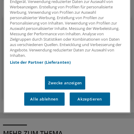
Endgerät. Verwendung reduzierter Daten zur Auswahl von
Werbeanzeigen. Erstellung von Profilen für personalisierte
Ihr Newsletter zum Thema
Werbung. Verwendung von Profilen zur Auswahl
personalisierter Werbung. Erstellung von Profilen zur
Beruf & Alltag
Personalisierung von Inhalten. Verwendung von Profilen zur
Auswahl personalisierter Inhalte. Messung der Werbeleistung.
Messung der Performance von Inhalten. Analyse von
Die Sonntagslektüre: Lesen Sie Wissenswertes und
Zielgruppen durch Statistiken oder Kombinationen von Daten
Nützliches für Ihre tägliche Arbeit, lassen Sie sich von
aus verschiedenen Quellen. Entwicklung und Verbesserung der
Angebote. Verwendung reduzierter Daten zur Auswahl von
Kolleginnen und Kollegen inspirieren - und seien Sie immer
Inhalten.
einen Schritt voraus.
Liste der Partner (Lieferanten)
wöchentlich (Sonntag)
Zwecke anzeigen
Zum Abonnieren bitte anmelden
Alle ablehnen
Akzeptieren
MEHR ZUM THEMA