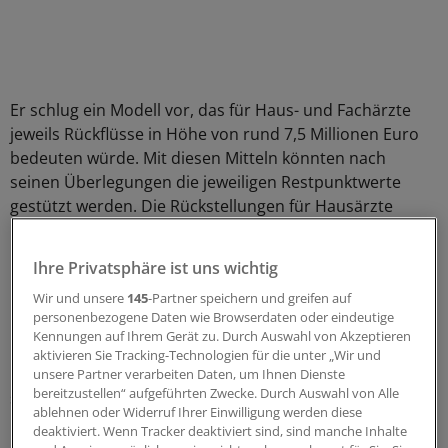
Er schlug ein Modell vor, das für Haus- und Fachärzte
jeweils Rückflüsse in Höhe von rund 7,5 Millionen Euro
bedeuten würde. Mit diesen Mitteln könnten nach
seinen Überlegungen die jeweiligen Restpunktwerte
gestützt werden. Die Rückstellungen für Hausärzte
könnten nach diesem Modell von 15,3 auf elf Millionen
Euro, die der Fachärzte von 18,8 Millionen Euro auf 15
Ihre Privatsphäre ist uns wichtig
Millionen Euro und der vor Trennung gebildete
Wir und unsere
145
-Partner speichern und greifen auf
Rückstellungstopf für Labor und Notdienst von 16,7
personenbezogene Daten wie Browserdaten oder eindeutige
Millionen Euro auf 9,9 Millionen Euro reduziert werden.
Kennungen auf Ihrem Gerät zu. Durch Auswahl von Akzeptieren
aktivieren Sie Tracking-Technologien für die unter „Wir und
Die verbleibenden Mittel für Rückstellungen wären nach
unsere Partner verarbeiten Daten, um Ihnen Dienste
bereitzustellen“ aufgeführten Zwecke. Durch Auswahl von Alle
seiner Berechnung ausreichend für die zu erwartenden
ablehnen oder Widerruf Ihrer Einwilligung werden diese
Risiken in den jeweiligen Bereichen. Unter den
deaktiviert. Wenn Tracker deaktiviert sind, sind manche Inhalte
Abgeordneten, die erst in der kommenden Sitzung