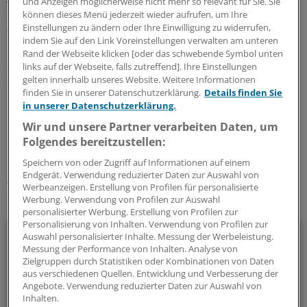
und Anzeigen möglicherweise nicht mehr so relevant für Sie. Sie
entscheiden müssen, stieß Ennenbachs Anregung, die
können dieses Menü jederzeit wieder aufrufen, um Ihre
Einstellungen zu ändern oder Ihre Einwilligung zu widerrufen,
frei werdenden Mittel für die Stützung des
indem Sie auf den Link Voreinstellungen verwalten am unteren
Restpunktwertes zu verwenden und damit die
Rand der Webseite klicken [oder das schwebende Symbol unten
ambulante Versorgung attraktiver zu machen, auf
links auf der Webseite, falls zutreffend]. Ihre Einstellungen
Sympathie.
(di)
gelten innerhalb unseres Website. Weitere Informationen
finden Sie in unserer Datenschutzerklärung.
Details finden Sie
in unserer Datenschutzerklärung.
0
Wir und unsere Partner verarbeiten Daten, um
Folgendes bereitzustellen:
Schlagworte:
Speichern von oder Zugriff auf Informationen auf einem
Endgerät. Verwendung reduzierter Daten zur Auswahl von
Geld und Vermögen
Berufspolitik
Schleswig-Holstein
Werbeanzeigen. Erstellung von Profilen für personalisierte
Werbung. Verwendung von Profilen zur Auswahl
Ihr Newsletter zum Thema
personalisierter Werbung. Erstellung von Profilen zur
Personalisierung von Inhalten. Verwendung von Profilen zur
Beruf & Alltag
Auswahl personalisierter Inhalte. Messung der Werbeleistung.
Messung der Performance von Inhalten. Analyse von
Zielgruppen durch Statistiken oder Kombinationen von Daten
Die Sonntagslektüre: Lesen Sie Wissenswertes und
aus verschiedenen Quellen. Entwicklung und Verbesserung der
Nützliches für Ihre tägliche Arbeit, lassen Sie sich von
Angebote. Verwendung reduzierter Daten zur Auswahl von
Kolleginnen und Kollegen inspirieren - und seien Sie immer
Inhalten.