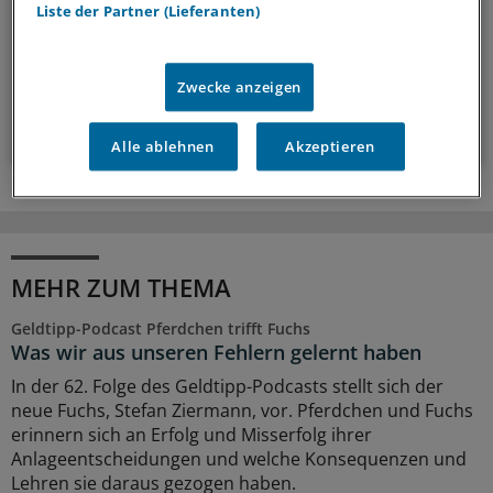
einen Schritt voraus.
Liste der Partner (Lieferanten)
wöchentlich (Sonntag)
Zwecke anzeigen
Zum Abonnieren bitte anmelden
Alle ablehnen
Akzeptieren
MEHR ZUM THEMA
Geldtipp-Podcast Pferdchen trifft Fuchs
Was wir aus unseren Fehlern gelernt haben
In der 62. Folge des Geldtipp-Podcasts stellt sich der
neue Fuchs, Stefan Ziermann, vor. Pferdchen und Fuchs
erinnern sich an Erfolg und Misserfolg ihrer
Anlageentscheidungen und welche Konsequenzen und
Lehren sie daraus gezogen haben.