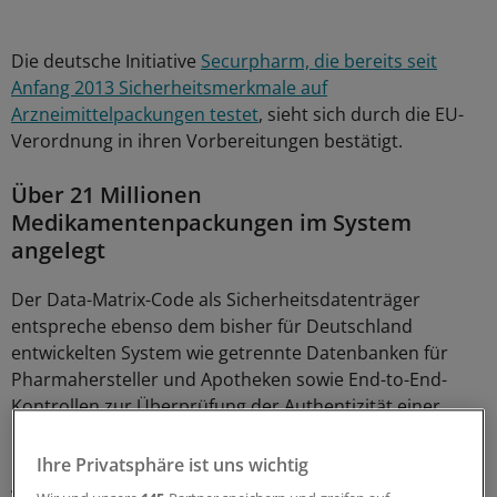
Die deutsche Initiative
Securpharm, die bereits seit
Anfang 2013 Sicherheitsmerkmale auf
Arzneimittelpackungen testet
, sieht sich durch die EU-
Verordnung in ihren Vorbereitungen bestätigt.
Über 21 Millionen
Medikamentenpackungen im System
angelegt
Der Data-Matrix-Code als Sicherheitsdatenträger
entspreche ebenso dem bisher für Deutschland
entwickelten System wie getrennte Datenbanken für
Pharmahersteller und Apotheken sowie End-to-End-
Kontrollen zur Überprüfung der Authentizität einer
Medikamentenpackung, heißt es in einer Mitteilung der
Initiative, die von Pharma- Großhandels- und
Ihre Privatsphäre ist uns wichtig
Apothekerverbänden getragen wird.