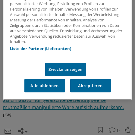
personalisierter Werbung. Erstellung von Profilen zur
Fälschungsschutzrichtlinie (Richtlinie 2011/62/EU)
Personalisierung von Inhalten. Verwendung von Profilen zur
reagiert die EU auf den, wie es in der Präambel wörtlich
Auswahl personalisierter Inhalte. Messung der Werbeleistung.
heißt, "besorgniserregenden Anstieg der Zahl der
Messung der Performance von Inhalten. Analyse von
Zielgruppen durch Statistiken oder Kombinationen von Daten
Arzneimittel, die in Bezug auf ihre Identität, ihre
aus verschiedenen Quellen. Entwicklung und Verbesserung der
Herstellung oder ihre Herkunft gefälscht sind".
Angebote. Verwendung reduzierter Daten zur Auswahl von
Inhalten.
Liste der Partner (Lieferanten)
Diese Arzneimittel enthalten in der Regel minderwertige
oder gefälschte oder überhaupt keine Inhaltsstoffe,
oder Inhaltsstoffe, einschließlich Wirkstoffen, die falsch
Zwecke anzeigen
dosiert sind, so dass sie eine erhebliche Bedrohung für
die öffentliche Gesundheit darstellen.
Alle ablehnen
Akzeptieren
Zuletzt machte vor allem
der europaweite Parallelhandel
als Einfallstor für gefälschte beziehungsweise
mutmaßlich manipulierte Ware auf sich aufmerksam.
(cw)
0