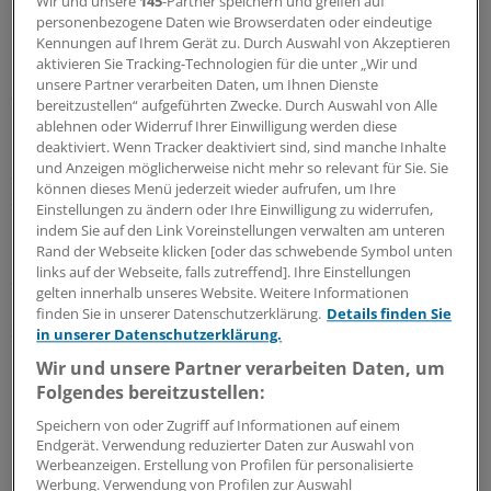
Wir und unsere
145
-Partner speichern und greifen auf
personenbezogene Daten wie Browserdaten oder eindeutige
Bis jetzt seien über 21 Millionen
Kennungen auf Ihrem Gerät zu. Durch Auswahl von Akzeptieren
aktivieren Sie Tracking-Technologien für die unter „Wir und
Medikamentenpackungen im Securpharm-System
unsere Partner verarbeiten Daten, um Ihnen Dienste
angelegt worden.
bereitzustellen“ aufgeführten Zwecke. Durch Auswahl von Alle
ablehnen oder Widerruf Ihrer Einwilligung werden diese
Dabei erzeugen Arzneimittelhersteller eine
deaktiviert. Wenn Tracker deaktiviert sind, sind manche Inhalte
und Anzeigen möglicherweise nicht mehr so relevant für Sie. Sie
Seriennummer, die in einer Datenbank gespeichert
können dieses Menü jederzeit wieder aufrufen, um Ihre
sowie mittels Data-Matrix-Code auf der Packung
Einstellungen zu ändern oder Ihre Einwilligung zu widerrufen,
hinterlegt ist. Danach können Groß- und Einzelhändler
indem Sie auf den Link Voreinstellungen verwalten am unteren
beim Wareneingang prüfen, ob eine Packung "echt" im
Rand der Webseite klicken [oder das schwebende Symbol unten
links auf der Webseite, falls zutreffend]. Ihre Einstellungen
Sinne des Arzneimittelgesetzes ist. Großhändler sollen
gelten innerhalb unseres Website. Weitere Informationen
besonders Retouren kontrollieren sowie Produkte, die
finden Sie in unserer Datenschutzerklärung.
Details finden Sie
sie von anderen Großhändlern oder Zwischenhändlern
in unserer Datenschutzerklärung.
beziehen.
Wir und unsere Partner verarbeiten Daten, um
Folgendes bereitzustellen:
"Besorgniserregenden Anstieg" von
Speichern von oder Zugriff auf Informationen auf einem
Fälschungen
Endgerät. Verwendung reduzierter Daten zur Auswahl von
Werbeanzeigen. Erstellung von Profilen für personalisierte
Mit ihrer 2011 erlassenen sogenannten
Werbung. Verwendung von Profilen zur Auswahl