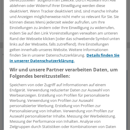
Nordrhein ihre Honorarabrechnungen während des
bereitzustellen“ aufgeführten Zwecke. Durch Auswahl von Alle
ablehnen oder Widerruf Ihrer Einwilligung werden diese
Quartals durchleuchten lassen. In den ersten beiden
deaktiviert. Wenn Tracker deaktiviert sind, sind manche Inhalte
Monaten sind über 20.000 Vorprüfungen eingegangen.
und Anzeigen möglicherweise nicht mehr so relevant für Sie. Sie
können dieses Menü jederzeit wieder aufrufen, um Ihre
05.08.2026
Einstellungen zu ändern oder Ihre Einwilligung zu widerrufen,
indem Sie auf den Link Voreinstellungen verwalten am unteren
Rand der Webseite klicken [oder das schwebende Symbol unten
links auf der Webseite, falls zutreffend]. Ihre Einstellungen
gelten innerhalb unseres Website. Weitere Informationen
finden Sie in unserer Datenschutzerklärung.
Details finden Sie
DAS KÖNNTE SIE AUCH INTERESSIEREN
in unserer Datenschutzerklärung.
Wir und unsere Partner verarbeiten Daten, um
Folgendes bereitzustellen:
Speichern von oder Zugriff auf Informationen auf einem
Endgerät. Verwendung reduzierter Daten zur Auswahl von
Werbeanzeigen. Erstellung von Profilen für personalisierte
Werbung. Verwendung von Profilen zur Auswahl
personalisierter Werbung. Erstellung von Profilen zur
Personalisierung von Inhalten. Verwendung von Profilen zur
Auswahl personalisierter Inhalte. Messung der Werbeleistung.
Messung der Performance von Inhalten. Analyse von
Zielgruppen durch Statistiken oder Kombinationen von Daten