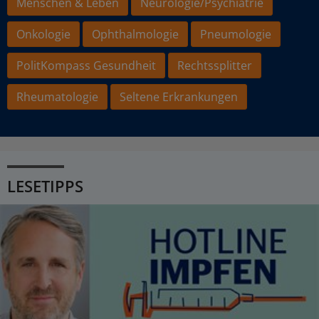
Menschen & Leben
Neurologie/Psychiatrie
Onkologie
Ophthalmologie
Pneumologie
PolitKompass Gesundheit
Rechtssplitter
Rheumatologie
Seltene Erkrankungen
LESETIPPS