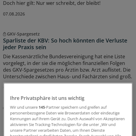
Doch hier gilt: Nur wer schreibt, der bleibt!
07.08.2026
GKV-Spargesetz
Sparliste der KBV: So hoch könnten die Verluste
jeder Praxis sein
Die Kassenärztliche Bundesvereinigung hat eine Liste
vorgelegt, in der sie die möglichen finanziellen Folgen
des GKV-Spargesetzes pro Ärztin bzw. Arzt auflistet. Die
Unterschiede zwischen Haus- und Fachärzten sind groß.
05.08.2026
Ihre Privatsphäre ist uns wichtig
Digitaler Check
Wir und unsere
145
-Partner speichern und greifen auf
Honorarabrechnung: Digitale Vorprüfung wird in
personenbezogene Daten wie Browserdaten oder eindeutige
Kennungen auf Ihrem Gerät zu. Durch Auswahl von Akzeptieren
Nordrhein rege genutzt
aktivieren Sie Tracking-Technologien für die unter „Wir und
Seit Juni können nun auch Ärztinnen und Ärzte in
unsere Partner verarbeiten Daten, um Ihnen Dienste