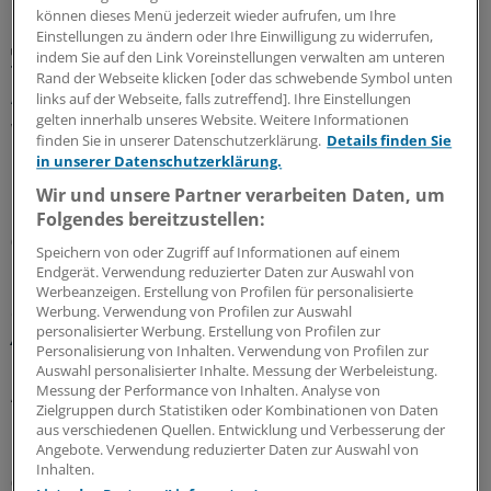
MEHR ZUM THEMA
können dieses Menü jederzeit wieder aufrufen, um Ihre
Einstellungen zu ändern oder Ihre Einwilligung zu widerrufen,
Porträt
indem Sie auf den Link Voreinstellungen verwalten am unteren
Traumberuf Arzt: Für die Weiterbildung von
Rand der Webseite klicken [oder das schwebende Symbol unten
Aleppo nach Osnabrück
links auf der Webseite, falls zutreffend]. Ihre Einstellungen
gelten innerhalb unseres Website. Weitere Informationen
Wenn sie den Arztkittel tragen, sind die Zwillinge Yachar
finden Sie in unserer Datenschutzerklärung.
Details finden Sie
und Yaman Shehabi kaum auseinanderzuhalten.
in unserer Datenschutzerklärung.
Deshalb versorgen sie Patienten nur im Doppelpack.
Wir und unsere Partner verarbeiten Daten, um
Doch das ist längst nicht ihre einzige Herausforderung.
Folgendes bereitzustellen:
08.08.2026
Speichern von oder Zugriff auf Informationen auf einem
Endgerät. Verwendung reduzierter Daten zur Auswahl von
Werbeanzeigen. Erstellung von Profilen für personalisierte
Werbung. Verwendung von Profilen zur Auswahl
Glosse
personalisierter Werbung. Erstellung von Profilen zur
Ärztlicher Hitzehass
Personalisierung von Inhalten. Verwendung von Profilen zur
Es gibt viele Gründe, den Sommer toll zu finden – für
Auswahl personalisierter Inhalte. Messung der Werbeleistung.
Messung der Performance von Inhalten. Analyse von
Ärzte kann die warme Jahreszeit aber anstrengend sein:
Zielgruppen durch Statistiken oder Kombinationen von Daten
Manchmal liegt es an Patienten, manchmal an Kollegen...
aus verschiedenen Quellen. Entwicklung und Verbesserung der
Einblicke in nervige Jahresseiten.
Angebote. Verwendung reduzierter Daten zur Auswahl von
Inhalten.
07.08.2026