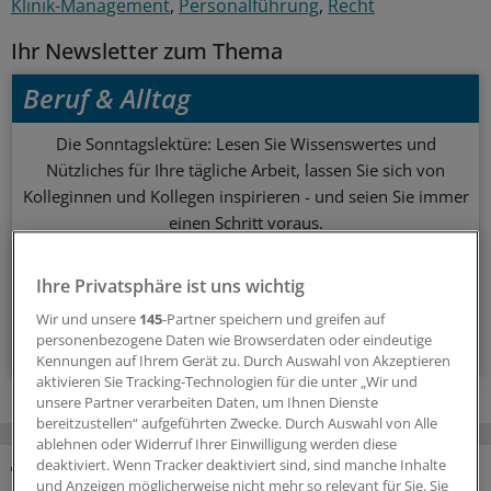
Klinik-Management
Personalführung
Recht
Ihr Newsletter zum Thema
Beruf & Alltag
Die Sonntagslektüre: Lesen Sie Wissenswertes und
Nützliches für Ihre tägliche Arbeit, lassen Sie sich von
Kolleginnen und Kollegen inspirieren - und seien Sie immer
einen Schritt voraus.
wöchentlich (Sonntag)
Ihre Privatsphäre ist uns wichtig
Wir und unsere
145
-Partner speichern und greifen auf
Zum Abonnieren bitte anmelden
personenbezogene Daten wie Browserdaten oder eindeutige
Kennungen auf Ihrem Gerät zu. Durch Auswahl von Akzeptieren
aktivieren Sie Tracking-Technologien für die unter „Wir und
unsere Partner verarbeiten Daten, um Ihnen Dienste
bereitzustellen“ aufgeführten Zwecke. Durch Auswahl von Alle
ablehnen oder Widerruf Ihrer Einwilligung werden diese
deaktiviert. Wenn Tracker deaktiviert sind, sind manche Inhalte
und Anzeigen möglicherweise nicht mehr so relevant für Sie. Sie