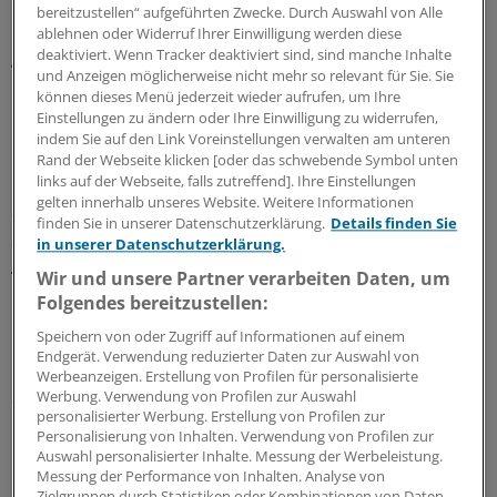
und den Chefarzt. Aber bis zur vermeintlichen Stelle des
bereitzustellen“ aufgeführten Zwecke. Durch Auswahl von Alle
Oberarztes hatten viele junge Kollegen erst gar nicht
ablehnen oder Widerruf Ihrer Einwilligung werden diese
deaktiviert. Wenn Tracker deaktiviert sind, sind manche Inhalte
gewartet.
und Anzeigen möglicherweise nicht mehr so relevant für Sie. Sie
können dieses Menü jederzeit wieder aufrufen, um Ihre
Mit Bezahlung oft zufrieden
Einstellungen zu ändern oder Ihre Einwilligung zu widerrufen,
indem Sie auf den Link Voreinstellungen verwalten am unteren
Hahnenkamp und seine Kollegen hatten daher in
Rand der Webseite klicken [oder das schwebende Symbol unten
links auf der Webseite, falls zutreffend]. Ihre Einstellungen
Münster eine Erhebung gestartet. Und dabei zeigte sich,
gelten innerhalb unseres Website. Weitere Informationen
dass neben den Karrierechancen den jungen Ärzten vor
finden Sie in unserer Datenschutzerklärung.
Details finden Sie
allem zwei Punkte wichtig sind: die Wertschätzung am
in unserer Datenschutzerklärung.
Arbeitsplatz und strukturierte Mitarbeitergespräche.
Wir und unsere Partner verarbeiten Daten, um
Folgendes bereitzustellen:
Die Daten habe man mit Umfragen aus vier weiteren
Speichern von oder Zugriff auf Informationen auf einem
Unikliniken verglichen. Hahnenkamp. "Das Ergebnis war
Endgerät. Verwendung reduzierter Daten zur Auswahl von
mehr oder weniger dasselbe. Mit der Bezahlung waren
Werbeanzeigen. Erstellung von Profilen für personalisierte
Werbung. Verwendung von Profilen zur Auswahl
die jungen Ärzte zufrieden."
personalisierter Werbung. Erstellung von Profilen zur
Personalisierung von Inhalten. Verwendung von Profilen zur
Hahnenkamp hat daraus gelernt: In Greifswald gibt es
Auswahl personalisierter Inhalte. Messung der Werbeleistung.
Messung der Performance von Inhalten. Analyse von
neben strukturierten Mitarbeitergesprächen, die einer
Zielgruppen durch Statistiken oder Kombinationen von Daten