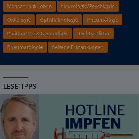
Menschen & Leben
Neurologie/Psychiatrie
Onkologie
Ophthalmologie
Pneumologie
PolitKompass Gesundheit
Rechtssplitter
Rheumatologie
Seltene Erkrankungen
LESETIPPS