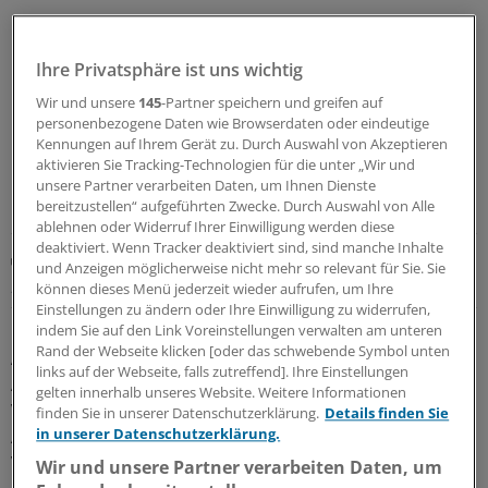
Ihre Privatsphäre ist uns wichtig
Wir und unsere
145
-Partner speichern und greifen auf
personenbezogene Daten wie Browserdaten oder eindeutige
Kennungen auf Ihrem Gerät zu. Durch Auswahl von Akzeptieren
aktivieren Sie Tracking-Technologien für die unter „Wir und
unsere Partner verarbeiten Daten, um Ihnen Dienste
bereitzustellen“ aufgeführten Zwecke. Durch Auswahl von Alle
LESEN SIE AUCH
ablehnen oder Widerruf Ihrer Einwilligung werden diese
deaktiviert. Wenn Tracker deaktiviert sind, sind manche Inhalte
Kolumne „Hörsaalgeflüster“
und Anzeigen möglicherweise nicht mehr so relevant für Sie. Sie
Frühe Ausbeutung im PJ raubt künftige Motivation
können dieses Menü jederzeit wieder aufrufen, um Ihre
Einstellungen zu ändern oder Ihre Einwilligung zu widerrufen,
indem Sie auf den Link Voreinstellungen verwalten am unteren
Da es sich beim PJ um Studienzeit und nicht um
Rand der Webseite klicken [oder das schwebende Symbol unten
Arbeitszeit handele, sind die Fehlzeiten
links auf der Webseite, falls zutreffend]. Ihre Einstellungen
Abwesenheitszeiten, „die aus Sicht des
gelten innerhalb unseres Website. Weitere Informationen
Verordnungsgebers noch vertretbar sind, damit das
finden Sie in unserer Datenschutzerklärung.
Details finden Sie
in unserer Datenschutzerklärung.
Ausbildungsziel erreicht werden kann“, heißt es in der
Verordnungsbegründung. Damit könnten in einem
Wir und unsere Partner verarbeiten Daten, um