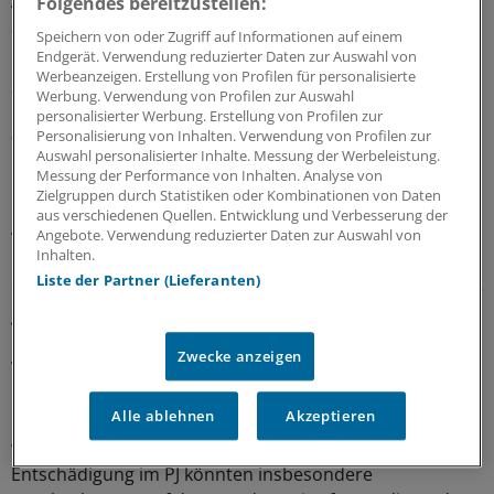
Ausbildbildungsabschnitt bis zu 30 Ausbildungstage
Folgendes bereitzustellen:
angerechnet werden.
Speichern von oder Zugriff auf Informationen auf einem
Endgerät. Verwendung reduzierter Daten zur Auswahl von
Werbeanzeigen. Erstellung von Profilen für personalisierte
„Eine echte Erleichterung“
Werbung. Verwendung von Profilen zur Auswahl
personalisierter Werbung. Erstellung von Profilen zur
„Die neue Fehlzeitenregelung ist eine echte
Personalisierung von Inhalten. Verwendung von Profilen zur
Erleichterung, weil nun endlich eine Krankmeldung
Auswahl personalisierter Inhalte. Messung der Werbeleistung.
Messung der Performance von Inhalten. Analyse von
möglich ist - ohne Sorge, dabei den Urlaub oder
Zielgruppen durch Statistiken oder Kombinationen von Daten
Lerntage vor dem dritten Staatsexamen (M3) zu
aus verschiedenen Quellen. Entwicklung und Verbesserung der
verlieren“, erläutert Aljoscha Lorentz, Vizepräsident für
Angebote. Verwendung reduzierter Daten zur Auswahl von
Inhalten.
Externes der bvmd. Aus Sicht der Bundesvertretung ist
Liste der Partner (Lieferanten)
ein Mindestabstand von vier Wochen vor der M3 für eine
gute Prüfungsvorbereitung „unerlässlich“.
Zwecke anzeigen
Weiterhin soll mit der Verordnung die Deckelung der
Geld- und Sachleistungen im PJ auf den BAföG-
Alle ablehnen
Akzeptieren
Höchstsatz (derzeit 992 Euro im Monat) aufgehoben
werden. Durch die frei festzulegende Höhe der
Entschädigung im PJ könnten insbesondere