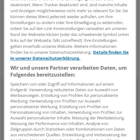
deaktiviert. Wenn Tracker deaktiviert sind, sind manche Inhalte
Arbeitsgericht Berlin, Urteil vom 20. Januar 2014, Az.: 33 Ca
und Anzeigen möglicherweise nicht mehr so relevant für Sie. Sie
7880/13.
können dieses Menü jederzeit wieder aufrufen, um Ihre
Einstellungen zu ändern oder Ihre Einwilligung zu widerrufen,
indem Sie auf den Link Voreinstellungen verwalten am unteren
0
Rand der Webseite klicken [oder das schwebende Symbol unten
links auf der Webseite, falls zutreffend]. Ihre Einstellungen
gelten innerhalb unseres Website. Weitere Informationen
Schlagworte:
finden Sie in unserer Datenschutzerklärung.
Details finden Sie
Recht
Gesellschaft
in unserer Datenschutzerklärung.
Wir und unsere Partner verarbeiten Daten, um
Ihr Newsletter zum Thema
Folgendes bereitzustellen:
Beruf & Alltag
Speichern von oder Zugriff auf Informationen auf einem
Endgerät. Verwendung reduzierter Daten zur Auswahl von
Werbeanzeigen. Erstellung von Profilen für personalisierte
Die Sonntagslektüre: Lesen Sie Wissenswertes und
Werbung. Verwendung von Profilen zur Auswahl
Nützliches für Ihre tägliche Arbeit, lassen Sie sich von
personalisierter Werbung. Erstellung von Profilen zur
Personalisierung von Inhalten. Verwendung von Profilen zur
Kolleginnen und Kollegen inspirieren - und seien Sie immer
Auswahl personalisierter Inhalte. Messung der Werbeleistung.
einen Schritt voraus.
Messung der Performance von Inhalten. Analyse von
Zielgruppen durch Statistiken oder Kombinationen von Daten
aus verschiedenen Quellen. Entwicklung und Verbesserung der
wöchentlich (Sonntag)