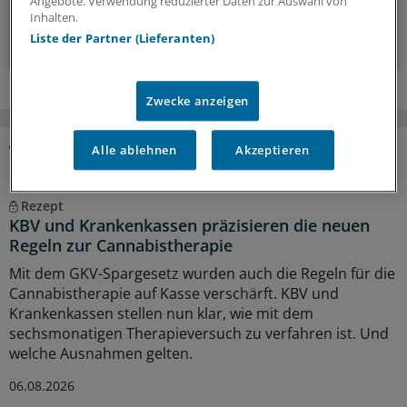
Angebote. Verwendung reduzierter Daten zur Auswahl von
Inhalten.
Zum Abonnieren bitte anmelden
Liste der Partner (Lieferanten)
Zwecke anzeigen
Alle ablehnen
Akzeptieren
MEHR ZUM THEMA
Rezept
KBV und Krankenkassen präzisieren die neuen
Regeln zur Cannabistherapie
Mit dem GKV-Spargesetz wurden auch die Regeln für die
Cannabistherapie auf Kasse verschärft. KBV und
Krankenkassen stellen nun klar, wie mit dem
sechsmonatigen Therapieversuch zu verfahren ist. Und
welche Ausnahmen gelten.
06.08.2026