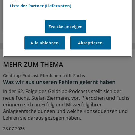
wöchentlich (Sonntag)
Liste der Partner (Lieferanten)
Zum Abonnieren bitte anmelden
Zwecke anzeigen
Alle ablehnen
Akzeptieren
MEHR ZUM THEMA
Geldtipp-Podcast Pferdchen trifft Fuchs
Was wir aus unseren Fehlern gelernt haben
In der 62. Folge des Geldtipp-Podcasts stellt sich der
neue Fuchs, Stefan Ziermann, vor. Pferdchen und Fuchs
erinnern sich an Erfolg und Misserfolg ihrer
Anlageentscheidungen und welche Konsequenzen und
Lehren sie daraus gezogen haben.
28.07.2026