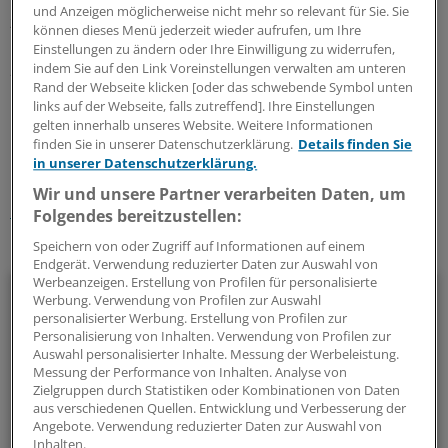
und Anzeigen möglicherweise nicht mehr so relevant für Sie. Sie
zum Einstieg, Stopp bei 44,20 Dollar.
können dieses Menü jederzeit wieder aufrufen, um Ihre
Einstellungen zu ändern oder Ihre Einwilligung zu widerrufen,
Platow online:
www.platow.de/AZ
indem Sie auf den Link Voreinstellungen verwalten am unteren
Rand der Webseite klicken [oder das schwebende Symbol unten
links auf der Webseite, falls zutreffend]. Ihre Einstellungen
0
gelten innerhalb unseres Website. Weitere Informationen
finden Sie in unserer Datenschutzerklärung.
Details finden Sie
in unserer Datenschutzerklärung.
Schlagworte:
Wir und unsere Partner verarbeiten Daten, um
Geld und Vermögen
Folgendes bereitzustellen:
Speichern von oder Zugriff auf Informationen auf einem
Ihr Newsletter zum Thema
Endgerät. Verwendung reduzierter Daten zur Auswahl von
Werbeanzeigen. Erstellung von Profilen für personalisierte
Beruf & Alltag
Werbung. Verwendung von Profilen zur Auswahl
personalisierter Werbung. Erstellung von Profilen zur
Die Sonntagslektüre: Lesen Sie Wissenswertes und
Personalisierung von Inhalten. Verwendung von Profilen zur
Auswahl personalisierter Inhalte. Messung der Werbeleistung.
Nützliches für Ihre tägliche Arbeit, lassen Sie sich von
Messung der Performance von Inhalten. Analyse von
Kolleginnen und Kollegen inspirieren - und seien Sie immer
Zielgruppen durch Statistiken oder Kombinationen von Daten
einen Schritt voraus.
aus verschiedenen Quellen. Entwicklung und Verbesserung der
Angebote. Verwendung reduzierter Daten zur Auswahl von
Inhalten.