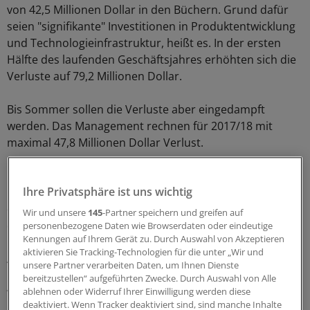
von 42,5 Millionen Dollar in den Büchern. Grund dafür
seien "signifikante" Investitionen in Produktentwicklung
und Technologieinfrastruktur, heißt es. In der ersten
Hälfte des laufenden Geschäftsjahres erhöhten sich die
Verluste auf 79,2 Millionen Dollar.
Bis Sommer sollen die Verluste aber eingedampft
werden. Das Management rechnen für 2017/18 mit
maximal 47,8 Millionen Dollar Verlust.
Die Börsennotierung ist für Atlassian bisher eine reine
Ihre Privatsphäre ist uns wichtig
Erfolgsstory. Gebremst wurde die Kurs-Rally erst von
der jüngsten weltweiten Marktkorrektur. Inzwischen
Wir und unsere
145
-Partner speichern und greifen auf
orientiert das Papier aber wieder nach oben.
personenbezogene Daten wie Browserdaten oder eindeutige
Kennungen auf Ihrem Gerät zu. Durch Auswahl von Akzeptieren
aktivieren Sie Tracking-Technologien für die unter „Wir und
Aus operativer Sicht müssen sich die Investitionen
unsere Partner verarbeiten Daten, um Ihnen Dienste
bezahlt machen und die Verlustzone wieder verlassen
bereitzustellen“ aufgeführten Zwecke. Durch Auswahl von Alle
werden. Wir sind optimistisch, dass das gelingen kann.
ablehnen oder Widerruf Ihrer Einwilligung werden diese
deaktiviert. Wenn Tracker deaktiviert sind, sind manche Inhalte
Risikobewusste Anleger nutzen den jüngsten Rücksetzer