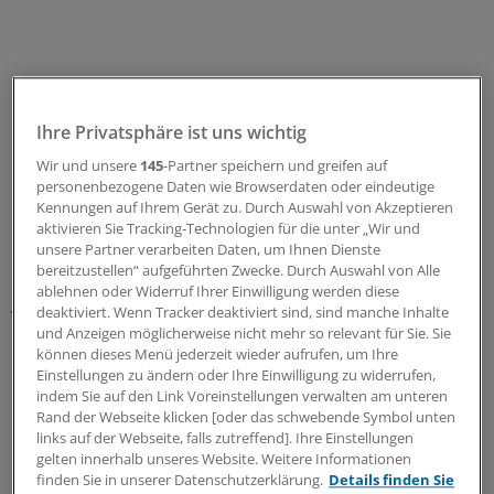
Ihre Privatsphäre ist uns wichtig
Wir und unsere
145
-Partner speichern und greifen auf
personenbezogene Daten wie Browserdaten oder eindeutige
Gesundheitsministerin Kristin Alheit (SPD) begrüßte die
Kennungen auf Ihrem Gerät zu. Durch Auswahl von Akzeptieren
Einrichtung, weil der Bedarf an arbeitsmedizinischer
aktivieren Sie Tracking-Technologien für die unter „Wir und
unsere Partner verarbeiten Daten, um Ihnen Dienste
Beratung und Betreuung zunehmen wird.Die Zahl der
bereitzustellen“ aufgeführten Zwecke. Durch Auswahl von Alle
bei den Landesärztekammern gemeldeten rund 12.000
ablehnen oder Widerruf Ihrer Einwilligung werden diese
Ärzte, die in ganz Deutschland mit arbeitsmedizinischer
deaktiviert. Wenn Tracker deaktiviert sind, sind manche Inhalte
Fachkunde tätig sind, ist seit über zehn Jahren nahezu
und Anzeigen möglicherweise nicht mehr so relevant für Sie. Sie
können dieses Menü jederzeit wieder aufrufen, um Ihre
konstant.
(di)
Einstellungen zu ändern oder Ihre Einwilligung zu widerrufen,
indem Sie auf den Link Voreinstellungen verwalten am unteren
0
Rand der Webseite klicken [oder das schwebende Symbol unten
links auf der Webseite, falls zutreffend]. Ihre Einstellungen
gelten innerhalb unseres Website. Weitere Informationen
Schlagworte:
finden Sie in unserer Datenschutzerklärung.
Details finden Sie