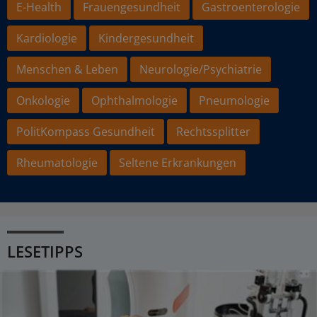
E-Health
Frauengesundheit
Gastroenterologie
Kardiologie
Kindergesundheit
Menschen & Leben
Neurologie/Psychiatrie
Onkologie
Ophthalmologie
Pneumologie
PolitKompass Gesundheit
Rechtssplitter
Rheumatologie
Seltene Erkrankungen
LESETIPPS