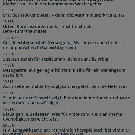
Klarheit soll es in der kommenden Woche geben
14:03 Uhr
Erst das trockene Auge – dann die Autoimmunerkrankung?
13:56 Uhr
Urteil: Sprechstundenbedarf nicht mehr als
Defekturarzneimittel
13:50 Uhr
Geschlechtersensible Versorgung: Warum sie auch in der
orthopädischen Reha wichtiger wird
13:06 Uhr
Zusatznutzten für Teplizumab nicht quantifizierbar
11:39 Uhr
Desogestrel mit gering erhöhtem Risiko für ein Meningeom
assoziiert
10:51 Uhr
Auch seltene, milde Hypoglykämien gefährden die Netzhaut
10:37 Uhr
Studie aus der Schweiz zeigt: Emotionale Ärztinnen und Ärzte
wirken vertrauenswürdiger
10:01 Uhr
Blaualgen in Badeseen: Was für Ärzte rund um das Thema
Cyanobakterien wichtig ist
09:05 Uhr
HIV: Langwirksame antiretrovirale Therapie auch bei Virämie?
Kooperation
|
In Kooperation mit:
AOK-Bundesverband