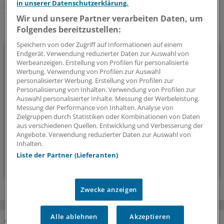
in unserer Datenschutzerklärung.
Weiterbildung
Schleswig-Holstein
Wir und unsere Partner verarbeiten Daten, um
Ihr Newsletter zum Thema
Folgendes bereitzustellen:
Speichern von oder Zugriff auf Informationen auf einem
Beruf & Alltag
Endgerät. Verwendung reduzierter Daten zur Auswahl von
Werbeanzeigen. Erstellung von Profilen für personalisierte
Werbung. Verwendung von Profilen zur Auswahl
Die Sonntagslektüre: Lesen Sie Wissenswertes und
personalisierter Werbung. Erstellung von Profilen zur
Nützliches für Ihre tägliche Arbeit, lassen Sie sich von
Personalisierung von Inhalten. Verwendung von Profilen zur
Kolleginnen und Kollegen inspirieren - und seien Sie immer
Auswahl personalisierter Inhalte. Messung der Werbeleistung.
Messung der Performance von Inhalten. Analyse von
einen Schritt voraus.
Zielgruppen durch Statistiken oder Kombinationen von Daten
aus verschiedenen Quellen. Entwicklung und Verbesserung der
Angebote. Verwendung reduzierter Daten zur Auswahl von
wöchentlich (Sonntag)
Inhalten.
Liste der Partner (Lieferanten)
Zum Abonnieren bitte anmelden
Zwecke anzeigen
Alle ablehnen
Akzeptieren