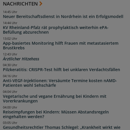
NACHRICHTEN
14:45 Uhr
Neuer Bereitschaftsdienst in Nordrhein ist ein Erfolgsmodell
14:44 Uhr
KV Rheinland-Pfalz rät prophylaktisch weiterhin ePA-
Befüllung abzurechnen
13:02 Uhr
App-basiertes Monitoring hilft Frauen mit metastasiertem
Brustkrebs
12:43 Uhr
Ärztlicher Hitzehass
04:30 Uhr
Pilzkeratitis: CRISPR-Test hilft bei unklaren Verdachtsfällen
04:16 Uhr
Anti-VEGF-Injektionen: Versäumte Termine kosten nAMD-
Patienten wohl Sehschärfe
04:04 Uhr
Vegetarische und vegane Ernährung bei Kindern mit
Vorerkrankungen
04:00 Uhr
Reiseimpfungen bei Kindern: Müssen Abstandsregeln
eingehalten werden?
03:05 Uhr
Gesundheitsrechtler Thomas Schlegel: „Krankheit wirkt wie