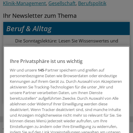
Klinik-Management
Gesellschaft
Berufspolitik
Ihr Newsletter zum Thema
Beruf & Alltag
Die Sonntagslektüre: Lesen Sie Wissenswertes und
Nützliches für Ihre tägliche Arbeit, lassen Sie sich von
Kolleginnen und Kollegen inspirieren - und seien Sie immer
Ihre Privatsphäre ist uns wichtig
einen Schritt voraus.
Wir und unsere
145
-Partner speichern und greifen auf
personenbezogene Daten wie Browserdaten oder eindeutige
wöchentlich (Sonntag)
Kennungen auf Ihrem Gerät zu. Durch Auswahl von Akzeptieren
aktivieren Sie Tracking-Technologien für die unter „Wir und
unsere Partner verarbeiten Daten, um Ihnen Dienste
Zum Abonnieren bitte anmelden
bereitzustellen“ aufgeführten Zwecke. Durch Auswahl von Alle
ablehnen oder Widerruf Ihrer Einwilligung werden diese
deaktiviert. Wenn Tracker deaktiviert sind, sind manche Inhalte
und Anzeigen möglicherweise nicht mehr so relevant für Sie. Sie
können dieses Menü jederzeit wieder aufrufen, um Ihre
Einstellungen zu ändern oder Ihre Einwilligung zu widerrufen,
indem Sie auf den Link Voreinstellungen verwalten am unteren