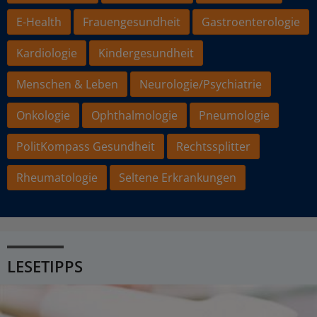
E-Health
Frauengesundheit
Gastroenterologie
Kardiologie
Kindergesundheit
Menschen & Leben
Neurologie/Psychiatrie
Onkologie
Ophthalmologie
Pneumologie
PolitKompass Gesundheit
Rechtssplitter
Rheumatologie
Seltene Erkrankungen
LESETIPPS