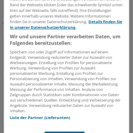
MEHR ZUM THEMA
Rand der Webseite klicken [oder das schwebende Symbol unten
links auf der Webseite, falls zutreffend]. Ihre Einstellungen
Glosse
gelten innerhalb unseres Website. Weitere Informationen
Ärztlicher Hitzehass
finden Sie in unserer Datenschutzerklärung.
Details finden Sie
in unserer Datenschutzerklärung.
Es gibt viele Gründe, den Sommer toll zu finden – für
Wir und unsere Partner verarbeiten Daten, um
Ärzte kann die warme Jahreszeit aber anstrengend sein:
Folgendes bereitzustellen:
Manchmal liegt es an Patienten, manchmal an Kollegen...
Einblicke in nervige Jahresseiten.
Speichern von oder Zugriff auf Informationen auf einem
Endgerät. Verwendung reduzierter Daten zur Auswahl von
07.08.2026
Werbeanzeigen. Erstellung von Profilen für personalisierte
Werbung. Verwendung von Profilen zur Auswahl
personalisierter Werbung. Erstellung von Profilen zur
Personalisierung von Inhalten. Verwendung von Profilen zur
WIdO-Qualitätsmonitor 2026
Auswahl personalisierter Inhalte. Messung der Werbeleistung.
Tumoroperationen: Mindestmengen
Messung der Performance von Inhalten. Analyse von
beschleunigen die Zentralisierung der
Zielgruppen durch Statistiken oder Kombinationen von Daten
Krebsversorgung
aus verschiedenen Quellen. Entwicklung und Verbesserung der
Angebote. Verwendung reduzierter Daten zur Auswahl von
Der WIdO-Qualitätsmonitor 2026 weist für mehrere
Inhalten.
komplexe Tumoroperationen steigende Fallzahlen je
Liste der Partner (Lieferanten)
Krankenhaus aus. Damit konzentriert sich die
Versorgung auf weniger Kliniken.