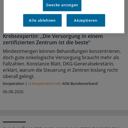
Kooperation
|
In Kooperation mit:
AOK-Bundesverband
Zwecke anzeigen
06.08.2026
Alle ablehnen
Akzeptieren
Interview zum WIdO-Qualitätsmonitor 2026
Krebsexpertin: „Die Versorgung in einem
zertifizierten Zentrum ist die beste“
Mindestmengen können Behandlungen konzentrieren,
doch gute onkologische Versorgung braucht mehr als
Fallzahlen. Konstanze Blatt, DKG-Generalsekretärin,
erklärt, warum die Steuerung in Zentren bislang nicht
überall gelingt.
Kooperation
|
In Kooperation mit:
AOK-Bundesverband
06.08.2026