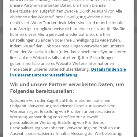
Zum Abonnieren bitte anmelden
unsere Partner verarbeiten Daten, um Ihnen Dienste
bereitzustellen“ aufgeführten Zwecke. Durch Auswahl von Alle
ablehnen oder Widerruf Ihrer Einwilligung werden diese
deaktiviert. Wenn Tracker deaktiviert sind, sind manche Inhalte
und Anzeigen möglicherweise nicht mehr so relevant für Sie. Sie
können dieses Menü jederzeit wieder aufrufen, um Ihre
Einstellungen zu ändern oder Ihre Einwilligung zu widerrufen,
indem Sie auf den Link Voreinstellungen verwalten am unteren
MEHR ZUM THEMA
Rand der Webseite klicken [oder das schwebende Symbol unten
links auf der Webseite, falls zutreffend]. Ihre Einstellungen
Urteil
gelten innerhalb unseres Website. Weitere Informationen
Bundesarbeitsgericht stärkt Kündigungsschutz
finden Sie in unserer Datenschutzerklärung.
Details finden Sie
bei Elternzeit
in unserer Datenschutzerklärung.
Teilen Eltern ihre Elternzeit in mehrere Abschnitte auf,
Wir und unsere Partner verarbeiten Daten, um
greift der „vorwirkende Kündigungsschutz“ von acht
Folgendes bereitzustellen:
Wochen vor jedem einzelnen Abschnitt, sagen die
Speichern von oder Zugriff auf Informationen auf einem
Erfurter Richter.
Endgerät. Verwendung reduzierter Daten zur Auswahl von
Werbeanzeigen. Erstellung von Profilen für personalisierte
19.06.2026
Werbung. Verwendung von Profilen zur Auswahl
personalisierter Werbung. Erstellung von Profilen zur
Personalisierung von Inhalten. Verwendung von Profilen zur
Auswahl personalisierter Inhalte. Messung der Werbeleistung.