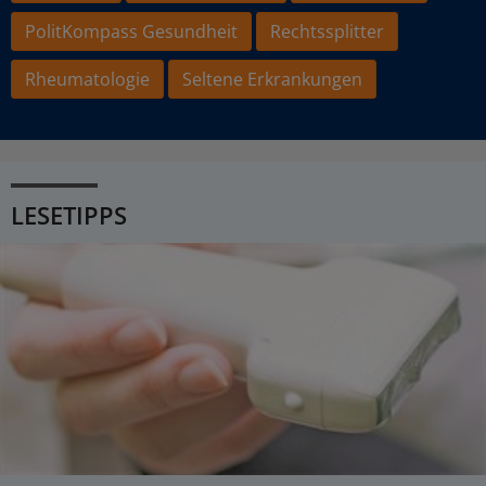
PolitKompass Gesundheit
Rechtssplitter
Rheumatologie
Seltene Erkrankungen
LESETIPPS