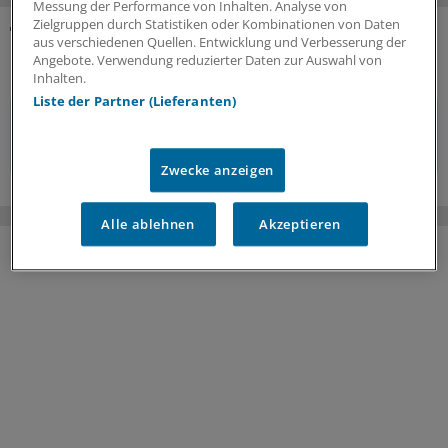
Messung der Performance von Inhalten. Analyse von
Zielgruppen durch Statistiken oder Kombinationen von Daten
aus verschiedenen Quellen. Entwicklung und Verbesserung der
KOMMENTARE
Angebote. Verwendung reduzierter Daten zur Auswahl von
Inhalten.
Liste der Partner (Lieferanten)
Sie müssen angemeldet sein, um einen Kommentar
verfassen zu können.
Zwecke anzeigen
Alle ablehnen
Akzeptieren