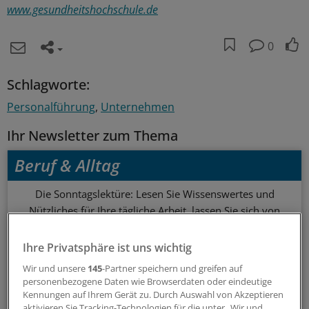
www.gesundheitshochschule.de
0
Schlagworte:
Personalführung
Unternehmen
Ihr Newsletter zum Thema
Beruf & Alltag
Die Sonntagslektüre: Lesen Sie Wissenswertes und
Nützliches für Ihre tägliche Arbeit, lassen Sie sich von
Kolleginnen und Kollegen inspirieren - und seien Sie immer
einen Schritt voraus.
Ihre Privatsphäre ist uns wichtig
Wir und unsere
145
-Partner speichern und greifen auf
wöchentlich (Sonntag)
personenbezogene Daten wie Browserdaten oder eindeutige
Kennungen auf Ihrem Gerät zu. Durch Auswahl von Akzeptieren
aktivieren Sie Tracking-Technologien für die unter „Wir und