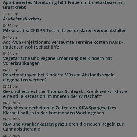
App-basiertes Monitoring hilft Frauen mit metastasiertem
Brustkrebs
12:43 Uhr
Ärztlicher Hitzehass
04:30 Uhr
Pilzkeratitis: CRISPR-Test hilft bei unklaren Verdachtsfällen
04:16 Uhr
Anti-VEGF-Injektionen: Versäumte Termine kosten nAMD-
Patienten wohl Sehschärfe
04:04 Uhr
Vegetarische und vegane Ernährung bei Kindern mit
Vorerkrankungen
04:00 Uhr
Reiseimpfungen bei Kindern: Müssen Abstandsregeln
eingehalten werden?
03:05 Uhr
Gesundheitsrechtler Thomas Schlegel: „Krankheit wirkt wie
eine stille Rezession im Inneren der Wirtschaft“
06.08.2026
Praxisbesonderheiten in Zeiten des GKV-Spargesetzes:
Klarheit soll es in der kommenden Woche geben
06.08.2026
KBV und Krankenkassen präzisieren die neuen Regeln zur
Cannabistherapie
06.08.2026