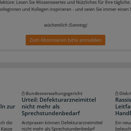
ektüre: Lesen Sie Wissenswertes und Nützliches für Ihre tägliche 
Kolleginnen und Kollegen inspirieren - und seien Sie immer einen S
wöchentlich (Sonntag)
Zum Abonnieren bitte anmelden
Bundesverwaltungsgericht
Diskr
Urteil: Defekturarzneimittel
Rassi
ln zur
nicht mehr als
Leitfa
Sprechstundenbedarf
Handl
ch die
Arztpraxen können Defekturarzneimittel
Ein neu
 Kasse
nicht mehr als Sprechstundenbedarf
beleuch