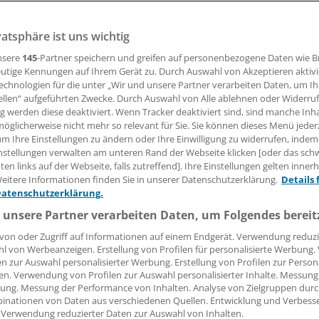
vatsphäre ist uns wichtig
che Belastung hin oder her: Ohne Krankheitswert lassen s
its-Op auch nicht von der Steuer absetzen.
nsere
145
-Partner speichern und greifen auf personenbezogene Daten wie 
utige Kennungen auf Ihrem Gerät zu. Durch Auswahl von Akzeptieren aktivi
echnologien für die unter „Wir und unsere Partner verarbeiten Daten, um I
ellen“ aufgeführten Zwecke. Durch Auswahl von Alle ablehnen oder Widerruf
ng werden diese deaktiviert. Wenn Tracker deaktiviert sind, sind manche Inh
artin Wortmann
öglicherweise nicht mehr so relevant für Sie. Sie können dieses Menü jeder
um Ihre Einstellungen zu ändern oder Ihre Einwilligung zu widerrufen, indem
31.10.2014, 14:23 Uhr
nstellungen verwalten am unteren Rand der Webseite klicken [oder das sc
en links auf der Webseite, falls zutreffend]. Ihre Einstellungen gelten inner
eitere Informationen finden Sie in unserer Datenschutzerklärung.
Details 
Datenschutzerklärung.
 unsere Partner verarbeiten Daten, um Folgendes bereit
WEINSTRASSE.
Die Kosten einer Schönheitsoperation sind ge
von oder Zugriff auf Informationen auf einem Endgerät. Verwendung reduzi
de "außergewöhnliche Belastung". Das gilt auch, wenn ohn
l von Werbeanzeigen. Erstellung von Profilen für personalisierte Werbung
e Psychotherapie notwendig wird,
wie jetzt das Finanzgerich
en zur Auswahl personalisierter Werbung. Erstellung von Profilen zur Person
lz in Neustadt an der Weinstraße entschied.
en. Verwendung von Profilen zur Auswahl personalisierter Inhalte. Messung
ung. Messung der Performance von Inhalten. Analyse von Zielgruppen durch
inationen von Daten aus verschiedenen Quellen. Entwicklung und Verbess
h dabei ausdrücklich an die Rechtsprechung der Sozialgeric
 Verwendung reduzierter Daten zur Auswahl von Inhalten.