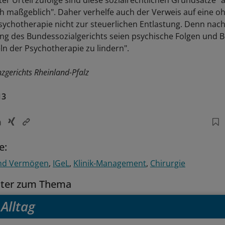
ch maßgeblich". Daher verhelfe auch der Verweis auf eine o
ychotherapie nicht zur steuerlichen Entlastung. Denn nach
g des Bundessozialgerichts seien psychische Folgen und 
ln der Psychotherapie zu lindern".
nzgerichts Rheinland-Pfalz
13
e:
nd Vermögen
IGeL
Klinik-Management
Chirurgie
tter zum Thema
Alltag