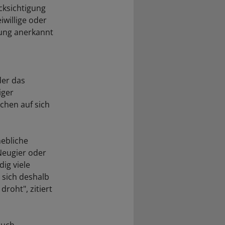
cksichtigung
willige oder
ung anerkannt
der das
iger
chen auf sich
hebliche
Neugier oder
dig viele
 sich deshalb
roht", zitiert
auch