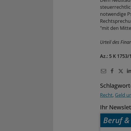
steuerrechtli
notwendige Ps
Rechtsprechun
"mit den Mitte
Urteil des Fina
Az.: 5 K 1753/
Schlagwort
Recht
Geld u
Ihr Newsle
Beruf & 