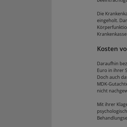
beeinträchtigt
Die Krankenka
eingeholt. Da
Körperfunktion
Krankenkasse
Kosten vo
Daraufhin bez
Euro in ihrer
Doch auch das
MDK-Gutachten
nicht nachgew
Mit ihrer Klag
psychologisch
Behandlungse