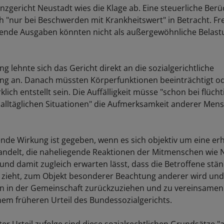
nzgericht Neustadt wies die Klage ab. Eine steuerliche Berü
"nur bei Beschwerden mit Krankheitswert" in Betracht. Frei
ende Ausgaben könnten nicht als außergewöhnliche Belast
 lehnte sich das Gericht direkt an die sozialgerichtliche
ng an. Danach müssten Körperfunktionen beeinträchtigt o
klich entstellt sein. Die Auffälligkeit müsse "schon bei flücht
alltäglichen Situationen" die Aufmerksamkeit anderer Mens
lende Wirkung ist gegeben, wenn es sich objektiv um eine er
 handelt, die naheliegende Reaktionen der Mitmenschen wie 
und damit zugleich erwarten lässt, dass die Betroffene stän
ch zieht, zum Objekt besonderer Beachtung anderer wird und
 in der Gemeinschaft zurückzuziehen und zu vereinsamen d
nem früheren Urteil des Bundessozialgerichts.
r Urteil zufolge sind diese sozialrechtlichen Grundsätze "