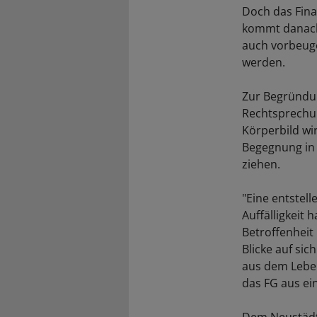
Doch das Fina
kommt danach 
auch vorbeug
werden.
Zur Begründung
Rechtsprechu
Körperbild wir
Begegnung in 
ziehen.
"Eine entstel
Auffälligkeit
Betroffenheit 
Blicke auf si
aus dem Leben
das FG aus ei
Dem Neustädte