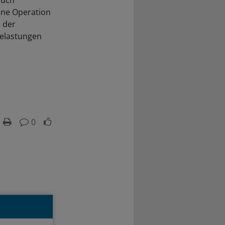
hne Operation
 der
Belastungen
0