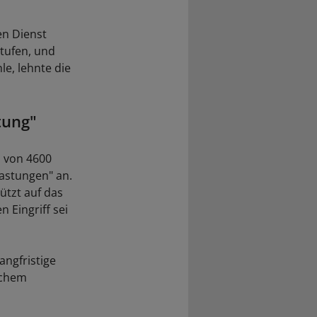
en Dienst
tufen, und
le, lehnte die
tung"
n von 4600
astungen" an.
ützt auf das
 Eingriff sei
angfristige
ichem