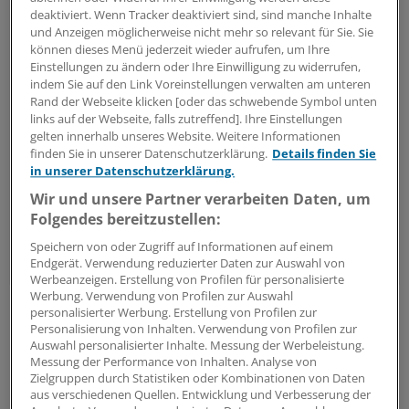
Wer auch an seine Erben denkt, der hat in der
deaktiviert. Wenn Tracker deaktiviert sind, sind manche Inhalte
Vergangenheit beim Aktienkapital sowie mit Grund
und Anzeigen möglicherweise nicht mehr so relevant für Sie. Sie
und Boden bleibende Wert geschaffen.
können dieses Menü jederzeit wieder aufrufen, um Ihre
Einstellungen zu ändern oder Ihre Einwilligung zu widerrufen,
indem Sie auf den Link Voreinstellungen verwalten am unteren
Klare Regeln für den Anlagehorizont, die Qualität des
Rand der Webseite klicken [oder das schwebende Symbol unten
Investments und die Streuung von Risiken sind dabei
links auf der Webseite, falls zutreffend]. Ihre Einstellungen
entscheidend.
gelten innerhalb unseres Website. Weitere Informationen
finden Sie in unserer Datenschutzerklärung.
Details finden Sie
in unserer Datenschutzerklärung.
Soll heißen: Kaufen und Liegenlassenstrategie in
einen guten Aktienindex bzw. Aktienfonds oder ein
Wir und unsere Partner verarbeiten Daten, um
Folgendes bereitzustellen:
breit aufgestelltes Qualitätsaktiendepot bringen über
einen langen Zeitraum die größte Sicherheit.
Speichern von oder Zugriff auf Informationen auf einem
Endgerät. Verwendung reduzierter Daten zur Auswahl von
Werbeanzeigen. Erstellung von Profilen für personalisierte
Werbung. Verwendung von Profilen zur Auswahl
personalisierter Werbung. Erstellung von Profilen zur
0
Personalisierung von Inhalten. Verwendung von Profilen zur
Auswahl personalisierter Inhalte. Messung der Werbeleistung.
Messung der Performance von Inhalten. Analyse von
Schlagworte:
Zielgruppen durch Statistiken oder Kombinationen von Daten
aus verschiedenen Quellen. Entwicklung und Verbesserung der
Geld und Vermögen
Anlagen-Kolumne