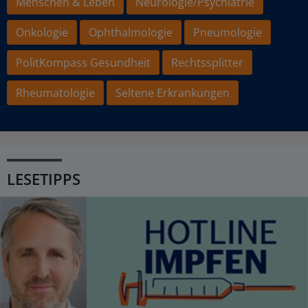
Menschen & Leben
Neurologie/Psychiatrie
Onkologie
Ophthalmologie
Pneumologie
PolitKompass Gesundheit
Rechtssplitter
Rheumatologie
Seltene Erkrankungen
LESETIPPS