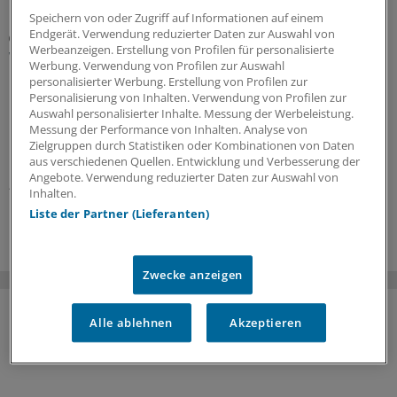
Speichern von oder Zugriff auf Informationen auf einem
Endgerät. Verwendung reduzierter Daten zur Auswahl von
„ÄrzteTag“-Podcast
Werbeanzeigen. Erstellung von Profilen für personalisierte
Was bringt eine Mitarbeiterbeteiligung für die
Werbung. Verwendung von Profilen zur Auswahl
Praxis, Dr. Lindenau?
personalisierter Werbung. Erstellung von Profilen zur
Personalisierung von Inhalten. Verwendung von Profilen zur
In unternehmerische Verantwortung kann man auch
Auswahl personalisierter Inhalte. Messung der Werbeleistung.
hineinwachsen – etwa über Beteiligungsmodelle an
Messung der Performance von Inhalten. Analyse von
Praxen oder MVZ. Wie dabei vorzugehen ist und was es
Zielgruppen durch Statistiken oder Kombinationen von Daten
bringt, erläutert Rechtsanwalt Dr.
Lars Lindenau
im
aus verschiedenen Quellen. Entwicklung und Verbesserung der
Angebote. Verwendung reduzierter Daten zur Auswahl von
„ÄrzteTag“-Podcast.
Inhalten.
14.07.2026
Liste der Partner (Lieferanten)
Zwecke anzeigen
Alle ablehnen
Akzeptieren