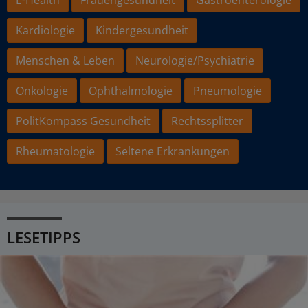
Kardiologie
Kindergesundheit
Menschen & Leben
Neurologie/Psychiatrie
Onkologie
Ophthalmologie
Pneumologie
PolitKompass Gesundheit
Rechtssplitter
Rheumatologie
Seltene Erkrankungen
LESETIPPS