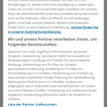
können dieses Menü jederzeit wieder aufrufen, um Ihre
schließlich zwei Tage vor Weihnachten 2015 der
Einstellungen zu ändern oder Ihre Einwilligung zu widerrufen,
Bürgerschaft mitgeteilt wurde. Der Bericht der
indem Sie auf den Link Voreinstellungen verwalten am unteren
Rand der Webseite klicken [oder das schwebende Symbol unten
Aufsichtskommission war bis dahin der Öffentlichkeit
links auf der Webseite, falls zutreffend]. Ihre Einstellungen
nicht bekannt - inzwischen wurde in Hamburg gewählt
gelten innerhalb unseres Website. Weitere Informationen
und die regierende Koalition aus SPD und Grünen
finden Sie in unserer Datenschutzerklärung.
Details finden Sie
in unserer Datenschutzerklärung.
bestätigt.
Wir und unsere Partner verarbeiten Daten, um
Zahnarzt Dr. Wieland Schinnenburg, Sprecher der FDP-
Folgendes bereitzustellen:
Fraktion in der Bürgerschaft, hält diese Zeitverzögerung
Speichern von oder Zugriff auf Informationen auf einem
und die Reaktion von
Gesundheitssenatorin Cornelia
Endgerät. Verwendung reduzierter Daten zur Auswahl von
Werbeanzeigen. Erstellung von Profilen für personalisierte
Prüfer-Storcks
(SPD) für "fast noch schlimmer als die
Werbung. Verwendung von Profilen zur Auswahl
Mängel".
personalisierter Werbung. Erstellung von Profilen zur
Personalisierung von Inhalten. Verwendung von Profilen zur
Auswahl personalisierter Inhalte. Messung der Werbeleistung.
"Es liegt der Verdacht nahe, dass die
Messung der Performance von Inhalten. Analyse von
Gesundheitssenatorin mit der Veröffentlichung des
Zielgruppen durch Statistiken oder Kombinationen von Daten
Berichts so lange gewartet hat, bis sie bei zwei wichtigen
aus verschiedenen Quellen. Entwicklung und Verbesserung der
Angebote. Verwendung reduzierter Daten zur Auswahl von
Mängeln eine Verbesserung melden konnte. Es könnte
Inhalten.
auch eine Rolle gespielt haben, dass eine
Liste der Partner (Lieferanten)
Veröffentlichung vor der Bürgerschaftswahl nicht