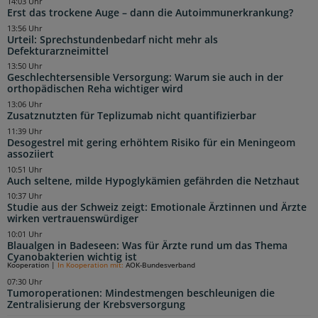
14:03 Uhr
Erst das trockene Auge – dann die Autoimmunerkrankung?
13:56 Uhr
Urteil: Sprechstundenbedarf nicht mehr als
Defekturarzneimittel
13:50 Uhr
Geschlechtersensible Versorgung: Warum sie auch in der
orthopädischen Reha wichtiger wird
13:06 Uhr
Zusatznutzten für Teplizumab nicht quantifizierbar
11:39 Uhr
Desogestrel mit gering erhöhtem Risiko für ein Meningeom
assoziiert
10:51 Uhr
Auch seltene, milde Hypoglykämien gefährden die Netzhaut
10:37 Uhr
Studie aus der Schweiz zeigt: Emotionale Ärztinnen und Ärzte
wirken vertrauenswürdiger
10:01 Uhr
Blaualgen in Badeseen: Was für Ärzte rund um das Thema
Cyanobakterien wichtig ist
Kooperation
|
In Kooperation mit:
AOK-Bundesverband
07:30 Uhr
Tumoroperationen: Mindestmengen beschleunigen die
Zentralisierung der Krebsversorgung