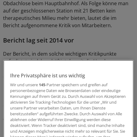
Obdachlose beim Hauptbahnhof. Als Folge könne man
auf der geschlossenen Station mit 21 Betten kein
therapeutisches Milieu mehr bieten, lautet die im
Bericht aufgenommene Kritik von Mitarbeitern.
Bericht lag seit 2014 vor
Der Bericht, in dem solche wichtigen Kritikpunkte
aufgelistet sind, beschäftigt derzeit die Hamburger
Öffentlichkeit. Neben den eigentlichen Defiziten wird
Ihre Privatsphäre ist uns wichtig
auch über den Zeitpunkt der Veröffentlichung
kontrovers diskutiert.
Wir und unsere
145
-Partner speichern und greifen auf
personenbezogene Daten wie Browserdaten oder eindeutige
Kennungen auf Ihrem Gerät zu. Durch Auswahl von Akzeptieren
Denn bei den im Bericht enthaltenen Schilderungen aus
aktivieren Sie Tracking-Technologien für die unter „Wir und
den Psychiatrien handelt es sich um Beobachtungen der
unsere Partner verarbeiten Daten, um Ihnen Dienste
Kommission aus den Jahren 2012 und 2013, abgeliefert
bereitzustellen“ aufgeführten Zwecke. Durch Auswahl von Alle
wurde der 24-seitige Bericht im Jahr 2014.
ablehnen oder Widerruf Ihrer Einwilligung werden diese
deaktiviert. Wenn Tracker deaktiviert sind, sind manche Inhalte
und Anzeigen möglicherweise nicht mehr so relevant für Sie. Sie
Dann fertigte der Senat eine lange Stellungnahme, die