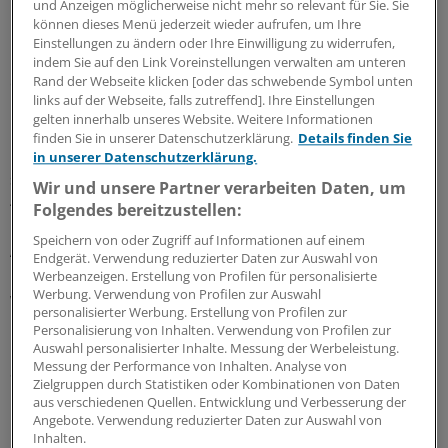
und Anzeigen möglicherweise nicht mehr so relevant für Sie. Sie
"Nicht selten bemerken die Betroffenen und deren
können dieses Menü jederzeit wieder aufrufen, um Ihre
Umfeld eine alleine dadurch bedingte Änderung des
Einstellungen zu ändern oder Ihre Einwilligung zu widerrufen,
Persönlichkeitsstils in Richtung erhöhter Impulsivität
indem Sie auf den Link Voreinstellungen verwalten am unteren
oder Rückzug und Depressivität", sagte der Ärztliche
Rand der Webseite klicken [oder das schwebende Symbol unten
links auf der Webseite, falls zutreffend]. Ihre Einstellungen
Direktor der Klinik, Thorsten Kienast.
gelten innerhalb unseres Website. Weitere Informationen
finden Sie in unserer Datenschutzerklärung.
Details finden Sie
Überdurchschnittlich von Schlafstörungen betroffen
in unserer Datenschutzerklärung.
sind demnach Frauen (63 Prozent) und Personen über
Wir und unsere Partner verarbeiten Daten, um
45 Jahren (65 Prozent).
Folgendes bereitzustellen:
Speichern von oder Zugriff auf Informationen auf einem
Als Grund für Schlafstörungen gaben 21 Prozent der
Endgerät. Verwendung reduzierter Daten zur Auswahl von
Befragten an, dass regelmäßiger Schlaf unter anderem
Werbeanzeigen. Erstellung von Profilen für personalisierte
Werbung. Verwendung von Profilen zur Auswahl
wegen nächtlicher Arbeit oder wegen Reisen über
personalisierter Werbung. Erstellung von Profilen zur
mehrere Zeitzonen hinweg nicht möglich sei.
Personalisierung von Inhalten. Verwendung von Profilen zur
Auswahl personalisierter Inhalte. Messung der Werbeleistung.
Messung der Performance von Inhalten. Analyse von
Schlafstörungen können auch daher rühren, dass die
Zielgruppen durch Statistiken oder Kombinationen von Daten
Betroffenen ihre Körpersignale nicht ausreichend
aus verschiedenen Quellen. Entwicklung und Verbesserung der
beachteten, erklärte Kienast.
Angebote. Verwendung reduzierter Daten zur Auswahl von
Inhalten.