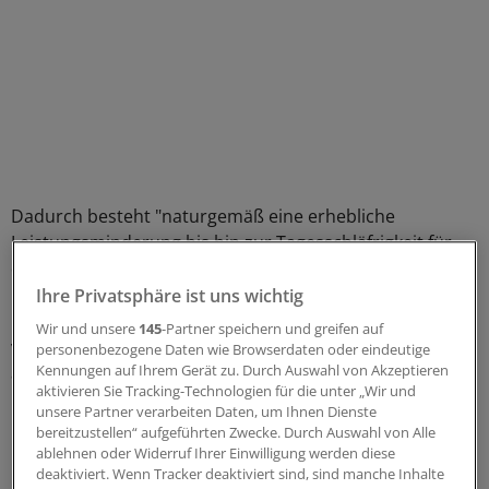
Dadurch besteht "naturgemäß eine erhebliche
Leistungsminderung bis hin zur Tagesschläfrigkeit für
den Folgetag", erklärte die Klinik.
Ihre Privatsphäre ist uns wichtig
Dies könne von den meisten Betroffenen vordergründig
Wir und unsere
145
-Partner speichern und greifen auf
verdeckt werden. Langfristig führten Schlafstörungen
personenbezogene Daten wie Browserdaten oder eindeutige
Kennungen auf Ihrem Gerät zu. Durch Auswahl von Akzeptieren
aber zu emotionalen Reaktionen und
aktivieren Sie Tracking-Technologien für die unter „Wir und
Leistungseinbrüchen.
unsere Partner verarbeiten Daten, um Ihnen Dienste
bereitzustellen“ aufgeführten Zwecke. Durch Auswahl von Alle
Frauen sehr häufig betroffen
ablehnen oder Widerruf Ihrer Einwilligung werden diese
deaktiviert. Wenn Tracker deaktiviert sind, sind manche Inhalte