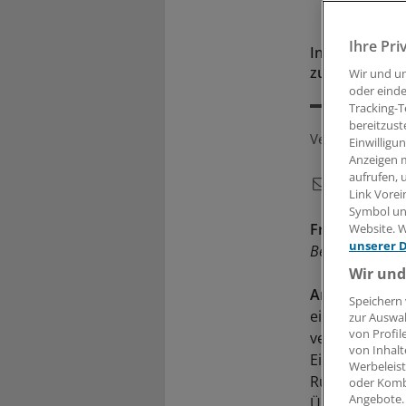
Ihre Pri
In die Unfall
zurück, ist d
Wir und u
oder einde
Tracking-T
bereitzust
Veröffentlicht:
Einwilligu
Anzeigen m
aufrufen, 
Link Vorei
Symbol unt
Frage:
Mein Ba
Website. W
unserer 
Beitragsrückgew
Wir und
Antwort:
Unfa
Speichern 
einem guten G
zur Auswah
von Profil
verunglückt u
von Inhalt
Einmalzahlung
Werbeleist
Rückerstattun
oder Komb
Angebote.
Überschüssen,