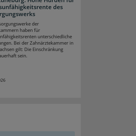
üneburg: Hohe Hürden für
sunfähigkeitsrente des
rgungswerks
sorgungswerke der
kammern haben für
nfähigkeitsrenten unterschiedliche
ngen. Bei der Zahnärztekammer in
achsen gilt: Die Einschränkung
uerhaft sein.
026