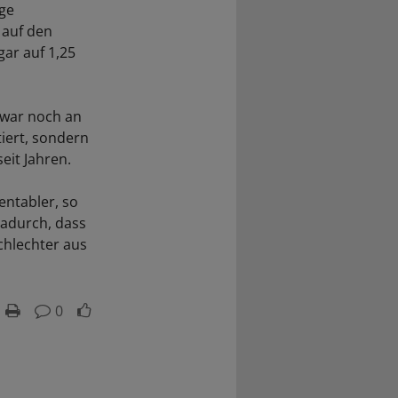
äge
 auf den
gar auf 1,25
zwar noch an
iert, sondern
eit Jahren.
entabler, so
 Dadurch, dass
schlechter aus
0