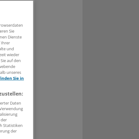
lus Zinsen
r.
Browserdaten
eren Sie
hnen Dienste
 Ihrer
alte und
zeit wieder
 Sie auf den
0
hwebende
halb unseres
herung mit
finden Sie in
zustellen:
ten Blick nach
erter Daten
t, wenn er
. Verwendung
alisierung
herer eine
 der
 Statistiken
en
erung der