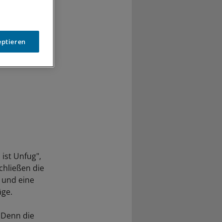
eptieren
ist Unfug",
chließen die
g und eine
äge.
 Denn die