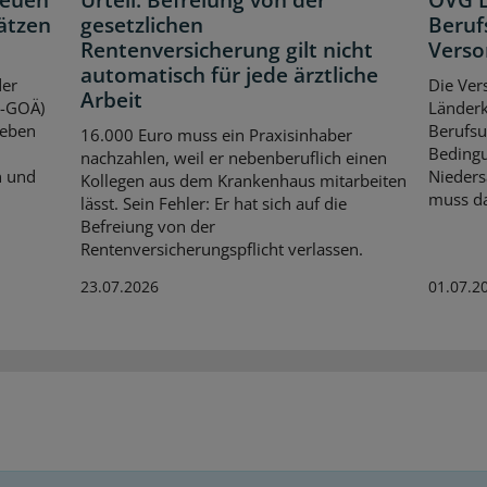
neuen
Urteil: Befreiung von der
OVG L
ätzen
gesetzlichen
Beruf
Rentenversicherung gilt nicht
Verso
automatisch für jede ärztliche
der
Die Ver
Arbeit
V-GOÄ)
Länder
Neben
Berufsu
16.000 Euro muss ein Praxisinhaber
Bedingu
nachzahlen, weil er nebenberuflich einen
n und
Nieders
Kollegen aus dem Krankenhaus mitarbeiten
muss da
lässt. Sein Fehler: Er hat sich auf die
Befreiung von der
Rentenversicherungspflicht verlassen.
23.07.2026
01.07.2