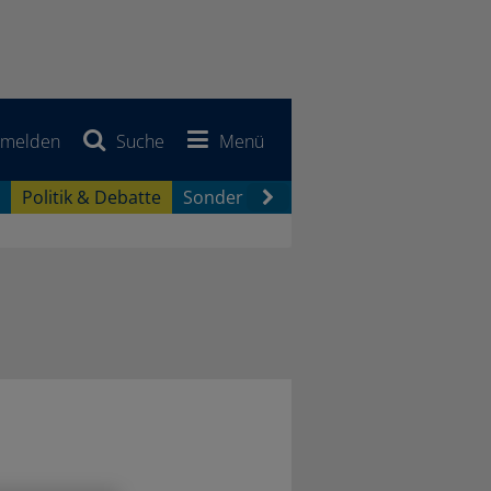
melden
Suche
Menü
Politik & Debatte
Sonderberichte
Newsletter
Jobb