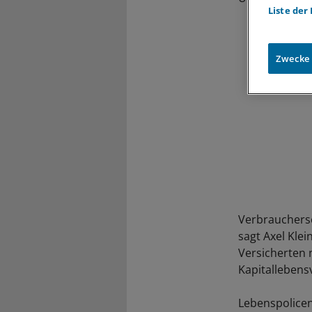
Liste der
Zwecke
Verbrauchersc
sagt Axel Klei
Versicherten 
Kapitallebens
Lebenspolicen