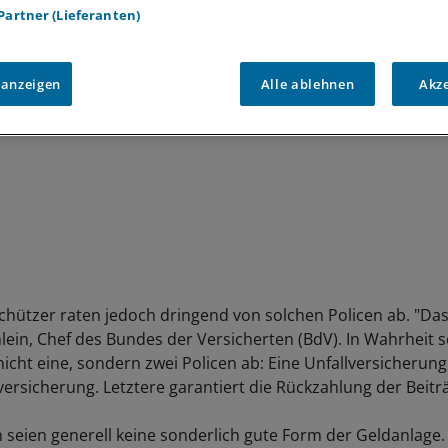
 Partner (Lieferanten)
 anzeigen
Alle ablehnen
Akz
hützer raten jedoch dringend von solchen Policen ab. "Das 
nlein, Chef des Bundes der Versicherten (BdV). In Wahrheit s
nicht eine, sondern zwei Policen ab: Eine Unfallversicherun
versicherung. Letztere garantiert die Rückzahlung der Beitr
 seien generell keine sonderlich gute Form der Geldanlage.