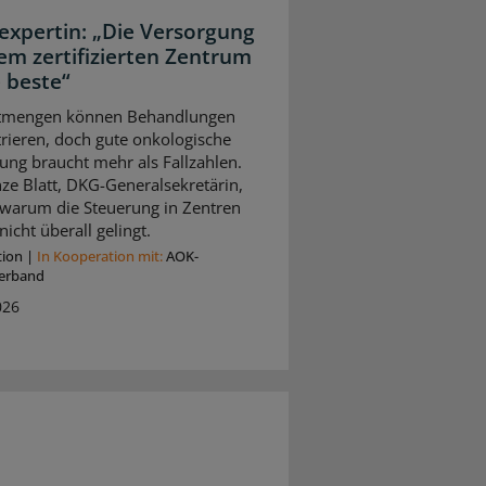
expertin: „Die Versorgung
nem zertifizierten Zentrum
e beste“
tmengen können Behandlungen
rieren, doch gute onkologische
ung braucht mehr als Fallzahlen.
ze Blatt, DKG-Generalsekretärin,
, warum die Steuerung in Zentren
nicht überall gelingt.
tion
|
In Kooperation mit:
AOK-
erband
026