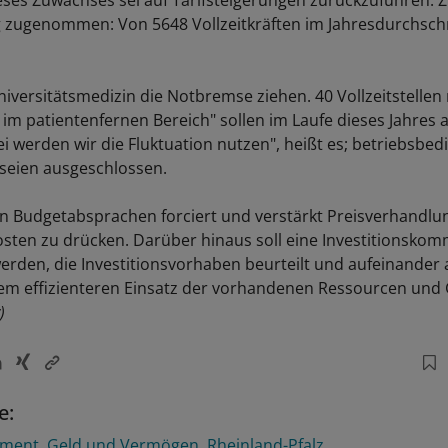
eses Zuwachses sei auf Tarifsteigerungen zurückzuführen. 
 zugenommen: Von 5648 Vollzeitkräften im Jahresdurchschn
niversitätsmedizin die Notbremse ziehen. 40 Vollzeitstellen
im patientenfernen Bereich" sollen im Laufe dieses Jahres
i werden wir die Fluktuation nutzen", heißt es; betriebsbed
seien ausgeschlossen.
Budgetabsprachen forciert und verstärkt Preisverhandlun
sten zu drücken. Darüber hinaus soll eine Investitionskom
werden, die Investitionsvorhaben beurteilt und aufeinander
em effizienteren Einsatz der vorhandenen Ressourcen und 
)
e:
ement
Geld und Vermögen
Rheinland-Pfalz