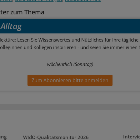
tter zum Thema
Alltag
ektüre: Lesen Sie Wissenswertes und Nützliches für Ihre tägliche 
Kolleginnen und Kollegen inspirieren - und seien Sie immer einen S
wöchentlich (Sonntag)
Zum Abonnieren bitte anmelden
ung
Interv
WIdO-Qualitätsmonitor 2026