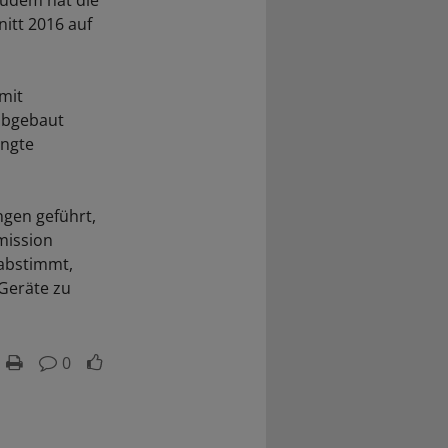
Zudem hat die
itt 2016 auf
 mit
 abgebaut
ingte
gen geführt,
mission
 abstimmt,
Geräte zu
0