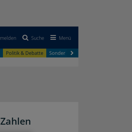
melden
Suche
Menü
Politik & Debatte
Sonderberichte
Newsletter
Jobb
 Zahlen