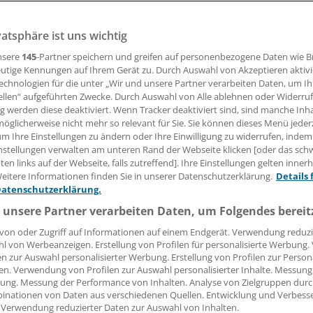
iversitätsmedizin ist 2017 noch tiefer in die roten Zahlen 
teuert werden.
vatsphäre ist uns wichtig
nsere
145
-Partner speichern und greifen auf personenbezogene Daten wie 
utige Kennungen auf Ihrem Gerät zu. Durch Auswahl von Akzeptieren aktivi
26.06.2018, 10:59 Uhr
echnologien für die unter „Wir und unsere Partner verarbeiten Daten, um I
ellen“ aufgeführten Zwecke. Durch Auswahl von Alle ablehnen oder Widerruf
ng werden diese deaktiviert. Wenn Tracker deaktiviert sind, sind manche Inh
öglicherweise nicht mehr so relevant für Sie. Sie können dieses Menü jeder
um Ihre Einstellungen zu ändern oder Ihre Einwilligung zu widerrufen, indem
nstellungen verwalten am unteren Rand der Webseite klicken [oder das sc
inzer Universitätsmedizin hat das vergangene Jahr mit ei
en links auf der Webseite, falls zutreffend]. Ihre Einstellungen gelten inner
ionen Euro abgeschlossen. Damit hat sich die Verlustsituatio
eitere Informationen finden Sie in unserer Datenschutzerklärung.
Details 
zt. Bereits im Vorjahr war ein Fehlbetrag von 26,1 Millione
Datenschutzerklärung.
 unsere Partner verarbeiten Daten, um Folgendes bereit
von oder Zugriff auf Informationen auf einem Endgerät. Verwendung reduzi
 Universitätsmedizin sowohl stationär als auch ambulant 
l von Werbeanzeigen. Erstellung von Profilen für personalisierte Werbung
im Vorjahr. Auch in der Hochschulambulanz habe sich die pr
en zur Auswahl personalisierter Werbung. Erstellung von Profilen zur Person
twas entspannt, nachdem mit den Kostenträgern zur Jahres
en. Verwendung von Profilen zur Auswahl personalisierter Inhalte. Messung
ung. Messung der Performance von Inhalten. Analyse von Zielgruppen durch
auschalvergütung vereinbart werden konnte als auch die 
inationen von Daten aus verschiedenen Quellen. Entwicklung und Verbess
s (von zuvor 83.000 Patienten).
 Verwendung reduzierter Daten zur Auswahl von Inhalten.