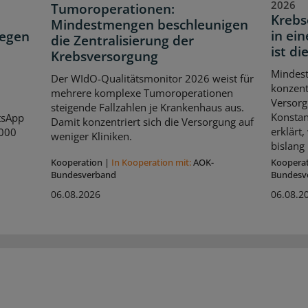
2026
Tumoroperationen:
Krebs
Mindestmengen beschleunigen
in ei
legen
die Zentralisierung der
ist di
Krebsversorgung
Mindes
Der WIdO-Qualitätsmonitor 2026 weist für
konzent
mehrere komplexe Tumoroperationen
Versorg
steigende Fallzahlen je Krankenhaus aus.
Konstan
tsApp
Damit konzentriert sich die Versorgung auf
erklärt
.000
weniger Kliniken.
bislang 
Kooperation
|
In Kooperation mit:
AOK-
Koopera
Bundesverband
Bundesv
06.08.2026
06.08.2