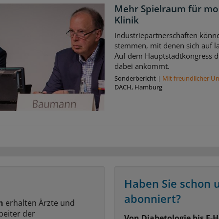
Mehr Spielraum für mo
Klinik
Industriepartnerschaften könne
stemmen, mit denen sich auf la
Auf dem Hauptstadtkongress di
dabei ankommt.
Sonderbericht
|
Mit freundlicher U
DACH, Hamburg
Haben Sie schon 
abonniert?
n
erhalten Ärzte und
beiter der
Von Diabetologie bis E-H