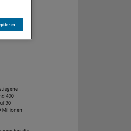
eptieren
stiegene
und 400
uf 30
9 Millionen