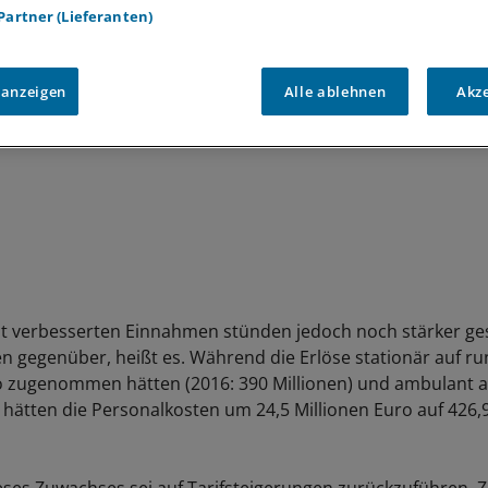
 Partner (Lieferanten)
 anzeigen
Alle ablehnen
Akz
t verbesserten Einnahmen stünden jedoch noch stärker ge
n gegenüber, heißt es. Während die Erlöse stationär auf r
o zugenommen hätten (2016: 390 Millionen) und ambulant a
, hätten die Personalkosten um 24,5 Millionen Euro auf 426,