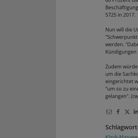
60 Prozent di
Beschäftigung
5725 in 2017.
Nun will die U
"Schwerpunkt 
werden. "Dabe
Kündigungen 
Zudem würden 
um die Sachko
eingerichtet 
"um so zu ein
gelangen".
(cw
Schlagwort
Klinik-Manag