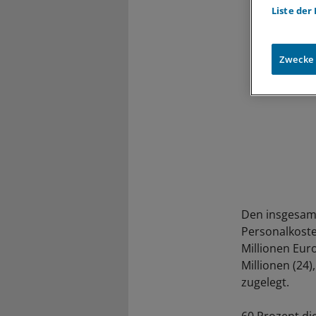
Liste der
Zwecke
Den insgesam
Personalkoste
Millionen Eur
Millionen (24)
zugelegt.