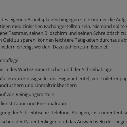
 des eigenen Arbeitsplatzes hingegen sollte immer die Aufg
tätigen medizinischen Fachangestellten sein. Niemand sollte 
igene Tastatur, seinen Bildschirm und seinen Schreibtisch z
 Geld zu sparen, können leichtere Tätigkeiten durchaus a
iedern erledigt werden. Dazu zählen zum Beispiel:
enpflege
ern des Wartezimmertisches und der Schreibablage
füllen von Flüssigseife, der Hygienebeutel, von Toilettenpap
andtüchern und Einmaltrinkbechern
auf von Reinigungsmitteln
dienst Labor und Personalraum
igung der Schreibtische, Telefone, Ablagen, Instrumententis
schen der Patientenliegen und das Auswechseln der Liege