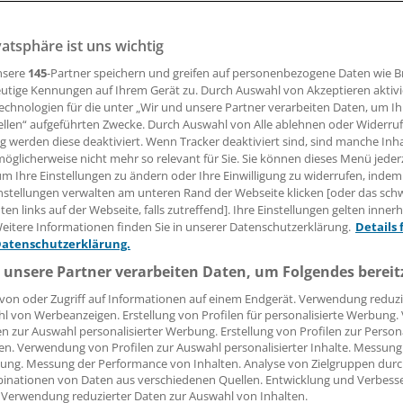
vatsphäre ist uns wichtig
scheinungsbild einer Praxis sagt sehr viel über das Qualitä
ms aus. Schon kleine Nachlässigkeiten in Sachen Sauberkei
nsere
145
-Partner speichern und greifen auf personenbezogene Daten wie 
rätzen. Ist in der Praxis alles Tipp-Topp in Ordnung, sorgt d
utige Kennungen auf Ihrem Gerät zu. Durch Auswahl von Akzeptieren aktivi
echnologien für die unter „Wir und unsere Partner verarbeiten Daten, um I
rauen in die medizinische und auch soziale Kompetenz des 
ellen“ aufgeführten Zwecke. Durch Auswahl von Alle ablehnen oder Widerruf
ng werden diese deaktiviert. Wenn Tracker deaktiviert sind, sind manche Inh
öglicherweise nicht mehr so relevant für Sie. Sie können dieses Menü jeder
um Ihre Einstellungen zu ändern oder Ihre Einwilligung zu widerrufen, indem
 Wölker
nstellungen verwalten am unteren Rand der Webseite klicken [oder das sc
en links auf der Webseite, falls zutreffend]. Ihre Einstellungen gelten inner
03.06.2008, 05:00 Uhr
eitere Informationen finden Sie in unserer Datenschutzerklärung.
Details 
Datenschutzerklärung.
 unsere Partner verarbeiten Daten, um Folgendes bereit
von oder Zugriff auf Informationen auf einem Endgerät. Verwendung reduzi
Arztpraxen ist eigentlich eine Selbstverständlichkeit. Ein fu
l von Werbeanzeigen. Erstellung von Profilen für personalisierte Werbung
gement zeigt sich allerdings gerade bei solchen
en zur Auswahl personalisierter Werbung. Erstellung von Profilen zur Person
lichkeiten. Sind die Abläufe ungeklärt, kann doch vieles sch
en. Verwendung von Profilen zur Auswahl personalisierter Inhalte. Messung
ung. Messung der Performance von Inhalten. Analyse von Zielgruppen durch
Folgen für das Erscheinungsbild der Praxis. Wer geht sch
inationen von Daten aus verschiedenen Quellen. Entwicklung und Verbess
in der es aussieht wie bei Hempels unterm Sofa? Und wer fra
 Verwendung reduzierter Daten zur Auswahl von Inhalten.