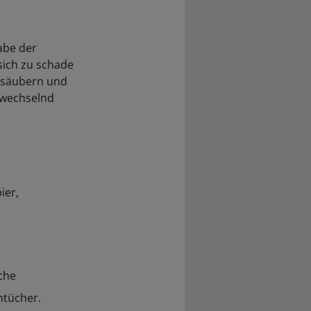
abe der
sich zu schade
u säubern und
bwechselnd
ier,
che
ntücher.