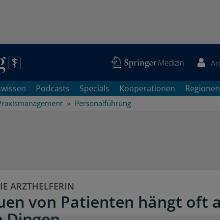
An
swissen
Podcasts
Specials
Kooperationen
Regionen
Praxismanagement
Personalführung
DIE ARZTHELFERIN
uen von Patienten hängt oft 
n Dingen