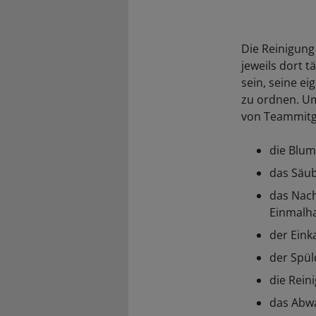
Die Reinigung
jeweils dort 
sein, seine e
zu ordnen. Um
von Teammitgl
die Blum
das Säub
das Nach
Einmalh
der Eink
der Spül
die Rein
das Abwa