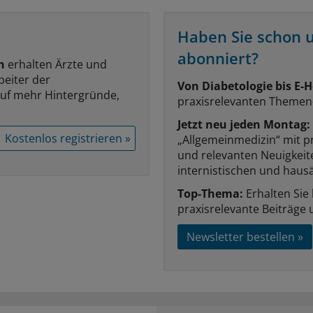
Haben Sie schon 
abonniert?
n
erhalten Ärzte und
beiter der
Von Diabetologie bis E-H
auf mehr Hintergründe,
praxisrelevanten Themen
Jetzt neu jeden Montag:
Kostenlos registrieren »
„Allgemeinmedizin“ mit p
und relevanten Neuigkei
internistischen und hausä
Top-Thema:
Erhalten Sie
praxisrelevante Beiträge 
Newsletter bestellen »