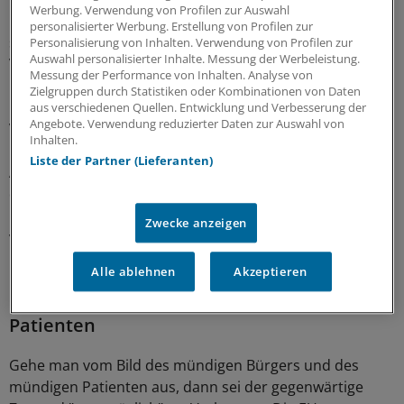
Werbung. Verwendung von Profilen zur Auswahl
Kommission nicht als Ursache der Fälschungen. Hier
personalisierter Werbung. Erstellung von Profilen zur
seien keine Gesetzesänderungen geplant, sagte
Personalisierung von Inhalten. Verwendung von Profilen zur
Auswahl personalisierter Inhalte. Messung der Werbeleistung.
Verheugen der "Ärzte Zeitung". Solche Forderungen
Messung der Performance von Inhalten. Analyse von
kommen von deutschen Apothekerverbänden, die seit
Zielgruppen durch Statistiken oder Kombinationen von Daten
Monaten eine Fälscher-Kampagne gegen den
aus verschiedenen Quellen. Entwicklung und Verbesserung der
Angebote. Verwendung reduzierter Daten zur Auswahl von
Versandhandel betreiben.
Inhalten.
Liste der Partner (Lieferanten)
Als überaus schwierig und umstritten gilt das Vorhaben
der EU-Kommission, die Informationsrechte von
Patienten über rezeptpflichtige Arzneimittel zu
Zwecke anzeigen
verbessern. Dabei geht es primär um den Zugang zu
Informationen von Arzneimittelherstellern.
Alle ablehnen
Akzeptieren
Keine Werbung für Rx-Arznei direkt beim
Patienten
Gehe man vom Bild des mündigen Bürgers und des
mündigen Patienten aus, dann sei der gegenwärtige