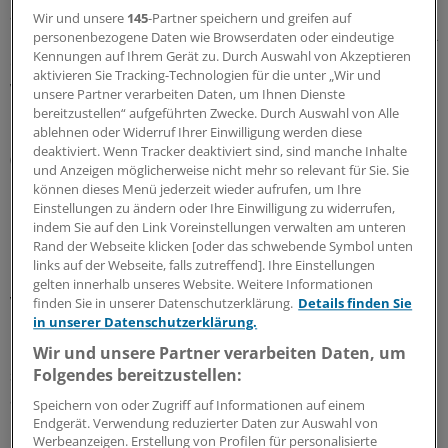
an der Verpackung von Arzneimitteln zu manipulieren.
Wir und unsere
145
-Partner speichern und greifen auf
personenbezogene Daten wie Browserdaten oder eindeutige
Dies ist jedoch regelmäßig der Fall, wenn Arzneimittel re-
Kennungen auf Ihrem Gerät zu. Durch Auswahl von Akzeptieren
oder parallelimportiert werden. Das geschieht dann,
aktivieren Sie Tracking-Technologien für die unter „Wir und
wenn beispielsweise ein Importeur Originalarzneimittel
unsere Partner verarbeiten Daten, um Ihnen Dienste
in Griechenland für den dort bestimmten Markt kauft,
bereitzustellen“ aufgeführten Zwecke. Durch Auswahl von Alle
ablehnen oder Widerruf Ihrer Einwilligung werden diese
nach Deutschland importiert und mit einem neuen
deaktiviert. Wenn Tracker deaktiviert sind, sind manche Inhalte
(deutschen) Beipackzettel und einer neuen oder neu
und Anzeigen möglicherweise nicht mehr so relevant für Sie. Sie
beschrifteten Verpackung versieht.
können dieses Menü jederzeit wieder aufrufen, um Ihre
Einstellungen zu ändern oder Ihre Einwilligung zu widerrufen,
indem Sie auf den Link Voreinstellungen verwalten am unteren
Mit dem Verbot solcher Manipulationen werden
Rand der Webseite klicken [oder das schwebende Symbol unten
Parallelimporte praktisch unmöglich gemacht.
links auf der Webseite, falls zutreffend]. Ihre Einstellungen
gelten innerhalb unseres Website. Weitere Informationen
Verheugen rechnet deshalb mit hartem Widerstand der
finden Sie in unserer Datenschutzerklärung.
Details finden Sie
in unserer Datenschutzerklärung.
in ganz Europa agierenden Branche. "Ich bin in einer
Position, in der mich keine Lobby mehr unter Druck
Wir und unsere Partner verarbeiten Daten, um
Folgendes bereitzustellen:
setzen kann", sagte Verheugen, dessen Amtszeit
ausläuft.
Speichern von oder Zugriff auf Informationen auf einem
Endgerät. Verwendung reduzierter Daten zur Auswahl von
Werbeanzeigen. Erstellung von Profilen für personalisierte
Den legalen Versandhandel in der EU sieht die