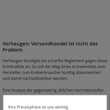
Verheugen: Versandhandel ist nicht das
Problem
Verheugen kündigte ein scharfes Reglement gegen diese
Kriminalität an. So soll der Weg eines Arzneimittels vom
Hersteller zum Endverbraucher künftig dokumentiert
und damit nachvollziehbar werden.
Eine Analyse der gegenwärtig üblichen Vertriebsstufen
für Arzneimittel habe ergeben, dass diese lang und
kompliziert seien. Sie seien wirtschaftlich ineffizient und
Ihre Privatsphäre ist uns wichtig
anfällig für Fälschungen. Neu eingeführt wird ein Verbot,