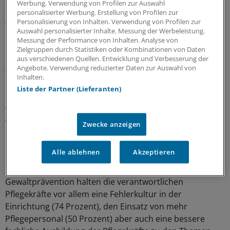
Werbung. Verwendung von Profilen zur Auswahl
- Vernachlässigung:
schlecht pflegen oder medizinisch
personalisierter Werbung. Erstellung von Profilen zur
Personalisierung von Inhalten. Verwendung von Profilen zur
versorgen, unzureichend im Alltag helfen, emotionale
Auswahl personalisierter Inhalte. Messung der Werbeleistung.
Bedürfnisse übergehen. -
Finanzielle Ausnutzung:
Messung der Performance von Inhalten. Analyse von
unbefugt über persönliches Vermögen verfügen, zu
Zielgruppen durch Statistiken oder Kombinationen von Daten
aus verschiedenen Quellen. Entwicklung und Verbesserung der
Geldgeschenken überreden oder nötigen, Geld oder
Angebote. Verwendung reduzierter Daten zur Auswahl von
Wertgegenstände entwenden.
Inhalten.
Liste der Partner (Lieferanten)
-
Intime Übergriffe:
Schamgefühle oder Intimsphäre
verletzen, sexuelle Andeutungen machen, Intimkontakte
verlangen oder erzwingen.
Zwecke anzeigen
Erfolgreiche Gewaltprävention wichtig
Alle ablehnen
Akzeptieren
Für ganz besonders wichtig mit Blick auf erfolgreiche
Gewaltprävention halten die verantwortlichen
Pflegekräfte vor allem eine Fehlerkultur in der
Einrichtung (74 Prozent), den Einsatz von mehr
Pflegepersonal (50 Prozent) aber auch eine bessere