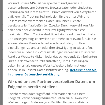
Wir und unsere
145
-Partner speichern und greifen auf
personenbezogene Daten wie Browserdaten oder eindeutige
47 Prozent der Pflegedienstleitungen und
Kennungen auf Ihrem Gerät zu. Durch Auswahl von Akzeptieren
Qualitätsbeauftragten gaben dabei an, dass sie
aktivieren Sie Tracking-Technologien für die unter „Wir und
"Konflikte, Aggression und Gewalt in der Pflege" für ein
unsere Partner verarbeiten Daten, um Ihnen Dienste
Thema halten, das die stationären Pflegeeinrichtungen
bereitzustellen“ aufgeführten Zwecke. Durch Auswahl von Alle
ablehnen oder Widerruf Ihrer Einwilligung werden diese
vor ganz besondere Herausforderungen stellt.
deaktiviert. Wenn Tracker deaktiviert sind, sind manche Inhalte
und Anzeigen möglicherweise nicht mehr so relevant für Sie. Sie
Das ZPQ erläutert auf seiner Internetseite
www.pflege-
können dieses Menü jederzeit wieder aufrufen, um Ihre
Einstellungen zu ändern oder Ihre Einwilligung zu widerrufen,
gewalt.de
, wie Gewalt konkret aussehen kann:
indem Sie auf den Link Voreinstellungen verwalten am unteren
Rand der Webseite klicken [oder das schwebende Symbol unten
-
Körperliche Gewalt:
grob anfassen, schlagen, kratzen
links auf der Webseite, falls zutreffend]. Ihre Einstellungen
oder schütteln; unbequem hinsetzen oder hinlegen,
gelten innerhalb unseres Website. Weitere Informationen
finden Sie in unserer Datenschutzerklärung.
Details finden Sie
unerlaubt oder häufig freiheitsentziehende Maßnahmen
in unserer Datenschutzerklärung.
anwenden.
Wir und unsere Partner verarbeiten Daten, um
Folgendes bereitzustellen:
-
Psychische Gewalt:
unangemessen ansprechen, etwa
anschreien, schimpfen oder rügen, missachten oder
Speichern von oder Zugriff auf Informationen auf einem
Endgerät. Verwendung reduzierter Daten zur Auswahl von
ignorieren, demütigen oder beleidigen.
Werbeanzeigen. Erstellung von Profilen für personalisierte