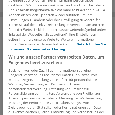
Hauptstadtkongress
Prävention
Adipositas
ablehnen oder Widerruf Ihrer Einwilligung werden diese
deaktiviert. Wenn Tracker deaktiviert sind, sind manche Inhalte
und Anzeigen möglicherweise nicht mehr so relevant für Sie. Sie
können dieses Menü jederzeit wieder aufrufen, um Ihre
Einstellungen zu ändern oder Ihre Einwilligung zu widerrufen,
indem Sie auf den Link Voreinstellungen verwalten am unteren
MEHR ZUM THEMA
Rand der Webseite klicken [oder das schwebende Symbol unten
links auf der Webseite, falls zutreffend]. Ihre Einstellungen
Kommuniqué
gelten innerhalb unseres Website. Weitere Informationen
Hauptstadtkongress-Leitung fordert „erhebliche
finden Sie in unserer Datenschutzerklärung.
Details finden Sie
in unserer Datenschutzerklärung.
Investitionen“ in die Cybersicherheit von Kliniken
und Praxen
Wir und unsere Partner verarbeiten Daten, um
Folgendes bereitzustellen:
Das geplante Gesundheitssicherstellungsgesetz muss
nach Überzeugung der wissenschaftlichen Leiterinnen
Speichern von oder Zugriff auf Informationen auf einem
und Leiter des Hauptstadtkongresses auch die
Endgerät. Verwendung reduzierter Daten zur Auswahl von
Werbeanzeigen. Erstellung von Profilen für personalisierte
Cybersicherheit stärken. Ohne mehr Geld funktioniere
Werbung. Verwendung von Profilen zur Auswahl
das nicht.
personalisierter Werbung. Erstellung von Profilen zur
Personalisierung von Inhalten. Verwendung von Profilen zur
16.07.2026
Auswahl personalisierter Inhalte. Messung der Werbeleistung.
Messung der Performance von Inhalten. Analyse von
Zielgruppen durch Statistiken oder Kombinationen von Daten
aus verschiedenen Quellen. Entwicklung und Verbesserung der
Hauptstadtkongress