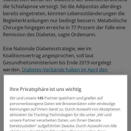
die Schlafapnoe versorgt. Sei die Adipositas allerdings
bereits eingetreten, könnten Lebensstiländerungen die
Begleiterkrankungen nur bedingt bessern. Metabolische
Chirurgie hingegen erreiche in 77 Prozent der Fälle eine
Remission des Diabetes, sagte Ordemann.
Eine Nationale Diabetesstrategie, wie im
Koalitionsvertrag angesprochen, soll laut
Gesundheitsministerium bis Ende 2019 vorgelegt
werden.
Diabetes-Verbände haben im April den
Handlungsbedarf einmal aufgelistet.
In Deutschland sind
4,3 Millionen Menschen bei einem BMI von > 35 adipös
Ihre Privatsphäre ist uns wichtig
und haben Komorbiditäten entwickelt.
(af)
Wir und unsere
145
-Partner speichern und greifen auf
personenbezogene Daten wie Browserdaten oder eindeutige
0
Kennungen auf Ihrem Gerät zu. Durch Auswahl von Akzeptieren
aktivieren Sie Tracking-Technologien für die unter „Wir und
unsere Partner verarbeiten Daten, um Ihnen Dienste
Schlagworte:
bereitzustellen“ aufgeführten Zwecke. Durch Auswahl von Alle