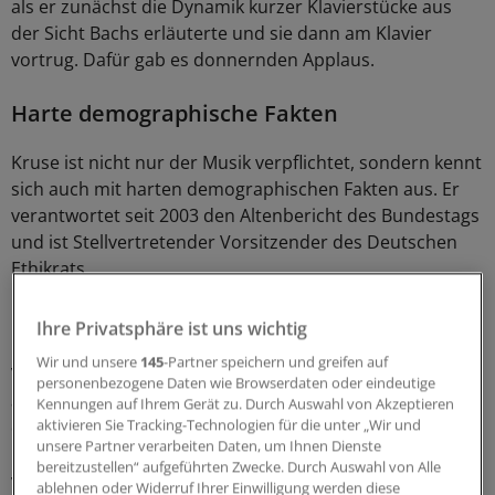
als er zunächst die Dynamik kurzer Klavierstücke aus
der Sicht Bachs erläuterte und sie dann am Klavier
vortrug. Dafür gab es donnernden Applaus.
Harte demographische Fakten
Kruse ist nicht nur der Musik verpflichtet, sondern kennt
sich auch mit harten demographischen Fakten aus. Er
verantwortet seit 2003 den Altenbericht des Bundestags
und ist Stellvertretender Vorsitzender des Deutschen
Ethikrats.
Dass es bei der Geriatrie nicht nur um Emotionen und
Ihre Privatsphäre ist uns wichtig
Empathiefähigkeit, sondern auch um knallharte
Wir und unsere
145
-Partner speichern und greifen auf
Versorgungsstrukturen und um Geld geht, das machte
personenbezogene Daten wie Browserdaten oder eindeutige
auch Kongresspräsident Professor Cornel Sieber
Kennungen auf Ihrem Gerät zu. Durch Auswahl von Akzeptieren
aktivieren Sie Tracking-Technologien für die unter „Wir und
deutlich: Aus geriatrischer Sicht sei es dringend
unsere Partner verarbeiten Daten, um Ihnen Dienste
notwendig, dass die Vernetzung zwischen den
bereitzustellen“ aufgeführten Zwecke. Durch Auswahl von Alle
verschiedenen Strukturen, in denen immer mehr
ablehnen oder Widerruf Ihrer Einwilligung werden diese