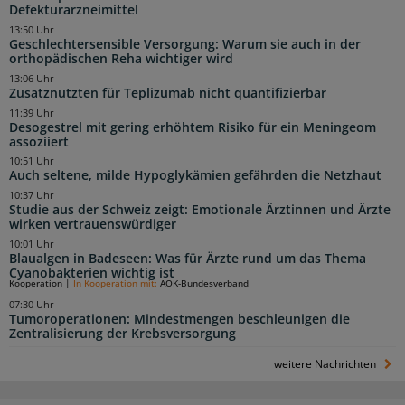
Defekturarzneimittel
13:50 Uhr
Geschlechtersensible Versorgung: Warum sie auch in der
orthopädischen Reha wichtiger wird
13:06 Uhr
Zusatznutzten für Teplizumab nicht quantifizierbar
11:39 Uhr
Desogestrel mit gering erhöhtem Risiko für ein Meningeom
assoziiert
10:51 Uhr
Auch seltene, milde Hypoglykämien gefährden die Netzhaut
10:37 Uhr
Studie aus der Schweiz zeigt: Emotionale Ärztinnen und Ärzte
wirken vertrauenswürdiger
10:01 Uhr
Blaualgen in Badeseen: Was für Ärzte rund um das Thema
Cyanobakterien wichtig ist
Kooperation
|
In Kooperation mit:
AOK-Bundesverband
07:30 Uhr
Tumoroperationen: Mindestmengen beschleunigen die
Zentralisierung der Krebsversorgung
weitere Nachrichten