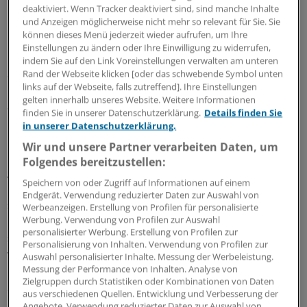
betagte bis hochbetagte multimorbide Menschen
deaktiviert. Wenn Tracker deaktiviert sind, sind manche Inhalte
und Anzeigen möglicherweise nicht mehr so relevant für Sie. Sie
betreut werden, fließend bleibe, sagte er.
können dieses Menü jederzeit wieder aufrufen, um Ihre
Grenzziehungen seien kontraproduktiv.
Einstellungen zu ändern oder Ihre Einwilligung zu widerrufen,
indem Sie auf den Link Voreinstellungen verwalten am unteren
Sieber: "Segmentierte Angebote und
Rand der Webseite klicken [oder das schwebende Symbol unten
links auf der Webseite, falls zutreffend]. Ihre Einstellungen
Finanzierungssysteme müssen dafür verhindert und
gelten innerhalb unseres Website. Weitere Informationen
abgebaut werden."
finden Sie in unserer Datenschutzerklärung.
Details finden Sie
in unserer Datenschutzerklärung.
Nicht von ungefähr werde der Gedanke des
Wir und unsere Partner verarbeiten Daten, um
Kongressthemas "Innere Medizin – Medizin für den
Folgendes bereitzustellen:
ganzen Menschen" mit Cornel Sieber von einem
Speichern von oder Zugriff auf Informationen auf einem
Repräsentanten der Geriatrie in den Mittelpunkt gestellt,
Endgerät. Verwendung reduzierter Daten zur Auswahl von
sagte BDI-Chef Dr. Hans-Friedrich Spies in seinem
Werbeanzeigen. Erstellung von Profilen für personalisierte
Werbung. Verwendung von Profilen zur Auswahl
Grußwort: In der Geriatrie seien die psychischen und
personalisierter Werbung. Erstellung von Profilen zur
somatischen Probleme der Patienten untrennbar
Personalisierung von Inhalten. Verwendung von Profilen zur
verbunden.
Auswahl personalisierter Inhalte. Messung der Werbeleistung.
Messung der Performance von Inhalten. Analyse von
Zielgruppen durch Statistiken oder Kombinationen von Daten
Spies: "Zur Behandlung benötigt man eine ganzheitliche
aus verschiedenen Quellen. Entwicklung und Verbesserung der
Patientenbetrachtung, die in der modernen Medizin oft
Angebote. Verwendung reduzierter Daten zur Auswahl von