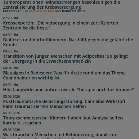
Tumoroperationen: Mindestmengen beschleunigen die
Zentralisierung der Krebsversorgung
Kooperation
|
In Kooperation mit:
AOK-Bundesverband
07:20 Uhr
Krebsexpertin: „Die Versorgung in einem zertifizierten
Zentrum ist die beste“
04:30 Uhr
Diabetes und Vorhofflimmern: Das hilft gegen die gefährliche
Kombi
04:20 Uhr
Transition von jungen Menschen mit Adipositas: So gelingt
der Übergang in die Erwachsenenmedizin
04:04 Uhr
Blaualgen in Badeseen: Was für Ärzte rund um das Thema
Cyanobakterien wichtig ist
04:00 Uhr
HIV: Langwirksame antiretrovirale Therapie auch bei Virämie?
05.08.2026
Posttraumatische Belastungsstörung: Cannabis-Wirkstoff
kann traumatisierten Menschen helfen
05.08.2026
Thoraxschmerzen bei Kindern haben laut Analyse selten
kardiale Ursachen
05.08.2026
Was brauchen Menschen mit Behinderung, damit ihre