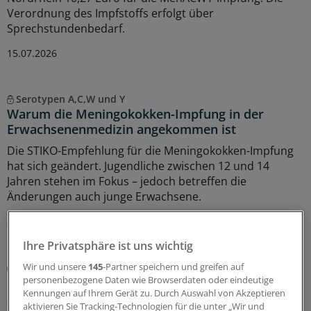
Verordnung des Impfstoffs erfolgt über
Sprechstundenbedarf.
15.07.2026
Serotypen A,C,W und Y
Warum die Meningokokken-Impfung in der
Erwachsenenmedizin angekommen ist
Die STIKO-Empfehlung für die Meningokokken-Impfung
hat sich geändert. Jugendliche zwischen 12 und 14
Jahren stehen im Fokus – jedoch betreffen die
Änderungen auch junge Erwachsene.
30.06.2026
Ihre Privatsphäre ist uns wichtig
Neurologischer Notfall
Wir und unsere
145
-Partner speichern und greifen auf
Bewusstseinsstörungen: Was sind die ersten
personenbezogene Daten wie Browserdaten oder eindeutige
Kennungen auf Ihrem Gerät zu. Durch Auswahl von Akzeptieren
Schritte zur richtigen Diagnose?
aktivieren Sie Tracking-Technologien für die unter „Wir und