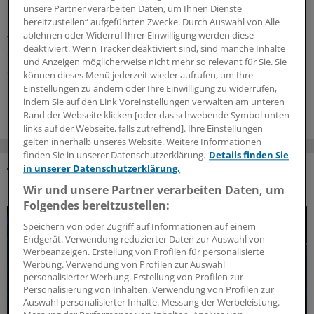
Ein Patient kommt mit Bewusstseinsstörungen in Ihre
unsere Partner verarbeiten Daten, um Ihnen Dienste
Praxis: Was aus neurologischer Sicht abzuklären ist,
bereitzustellen“ aufgeführten Zwecke. Durch Auswahl von Alle
ablehnen oder Widerruf Ihrer Einwilligung werden diese
fasst ein Notfallmediziner zusammen – und erinnert an
deaktiviert. Wenn Tracker deaktiviert sind, sind manche Inhalte
den zweithäufigsten neurologischen Notfall nach dem
und Anzeigen möglicherweise nicht mehr so relevant für Sie. Sie
Schlaganfall.
können dieses Menü jederzeit wieder aufrufen, um Ihre
Einstellungen zu ändern oder Ihre Einwilligung zu widerrufen,
12.06.2026
indem Sie auf den Link Voreinstellungen verwalten am unteren
Rand der Webseite klicken [oder das schwebende Symbol unten
links auf der Webseite, falls zutreffend]. Ihre Einstellungen
gelten innerhalb unseres Website. Weitere Informationen
finden Sie in unserer Datenschutzerklärung.
Details finden Sie
in unserer Datenschutzerklärung.
DAS KÖNNTE SIE AUCH INTERESSIEREN
Wir und unsere Partner verarbeiten Daten, um
Folgendes bereitzustellen:
Speichern von oder Zugriff auf Informationen auf einem
Endgerät. Verwendung reduzierter Daten zur Auswahl von
Werbeanzeigen. Erstellung von Profilen für personalisierte
Werbung. Verwendung von Profilen zur Auswahl
personalisierter Werbung. Erstellung von Profilen zur
Personalisierung von Inhalten. Verwendung von Profilen zur
Auswahl personalisierter Inhalte. Messung der Werbeleistung.