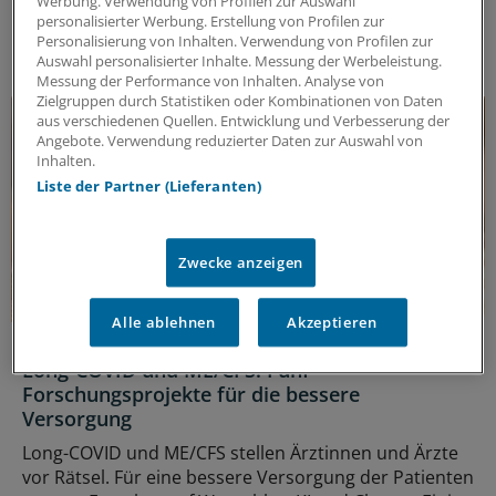
Werbung. Verwendung von Profilen zur Auswahl
zu neuen Therapien in Deutschland nicht mehr so
personalisierter Werbung. Erstellung von Profilen zur
selbstverständlich ist.
Personalisierung von Inhalten. Verwendung von Profilen zur
Auswahl personalisierter Inhalte. Messung der Werbeleistung.
Messung der Performance von Inhalten. Analyse von
Zielgruppen durch Statistiken oder Kombinationen von Daten
aus verschiedenen Quellen. Entwicklung und Verbesserung der
Angebote. Verwendung reduzierter Daten zur Auswahl von
Inhalten.
Liste der Partner (Lieferanten)
Zwecke anzeigen
Alle ablehnen
Akzeptieren
E-Health
Long-COVID und ME/CFS: Fünf
Forschungsprojekte für die bessere
Versorgung
Long-COVID und ME/CFS stellen Ärztinnen und Ärzte
vor Rätsel. Für eine bessere Versorgung der Patienten