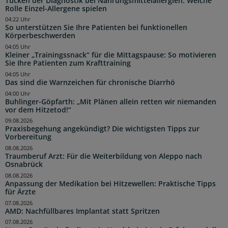
Tücken der Diagnostik bei Nahrungsmittelallergien: Welche
Rolle Einzel-Allergene spielen
04:22 Uhr
So unterstützen Sie Ihre Patienten bei funktionellen
Körperbeschwerden
04:05 Uhr
Kleiner „Trainingssnack“ für die Mittagspause: So motivieren
Sie Ihre Patienten zum Krafttraining
04:05 Uhr
Das sind die Warnzeichen für chronische Diarrhö
04:00 Uhr
Buhlinger-Göpfarth: „Mit Plänen allein retten wir niemanden
vor dem Hitzetod!“
09.08.2026
Praxisbegehung angekündigt? Die wichtigsten Tipps zur
Vorbereitung
08.08.2026
Traumberuf Arzt: Für die Weiterbildung von Aleppo nach
Osnabrück
08.08.2026
Anpassung der Medikation bei Hitzewellen: Praktische Tipps
für Ärzte
07.08.2026
AMD: Nachfüllbares Implantat statt Spritzen
07.08.2026