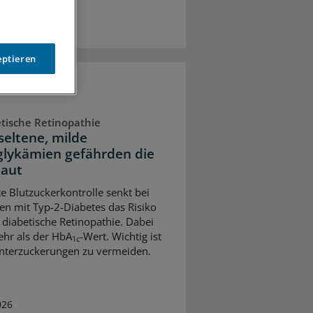
eptieren
tische Retinopathie
seltene, milde
lykämien gefährden die
aut
te Blutzuckerkontrolle senkt bei
n mit Typ-2-Diabetes das Risiko
e diabetische Retinopathie. Dabei
ehr als der HbA
-Wert. Wichtig ist
1c
nterzuckerungen zu vermeiden.
026