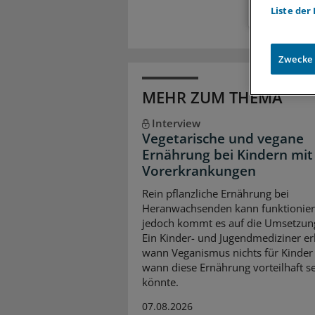
Liste der
Zwecke
MEHR ZUM THEMA
Interview
Vegetarische und vegane
Ernährung bei Kindern mit
Vorerkrankungen
Rein pflanzliche Ernährung bei
Heranwachsenden kann funktionier
jedoch kommt es auf die Umsetzun
Ein Kinder- und Jugendmediziner erk
wann Veganismus nichts für Kinder 
wann diese Ernährung vorteilhaft s
könnte.
07.08.2026