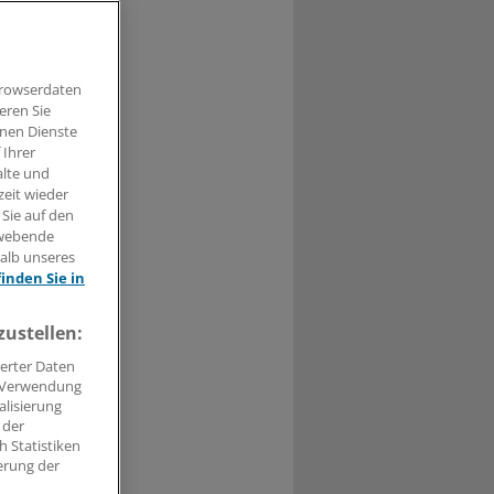
DG-
Browserdaten
eren Sie
hnen Dienste
 Ihrer
t haben.
alte und
zeit wieder
n »
 Sie auf den
hwebende
halb unseres
finden Sie in
zustellen:
erter Daten
. Verwendung
alisierung
 der
 Statistiken
erung der