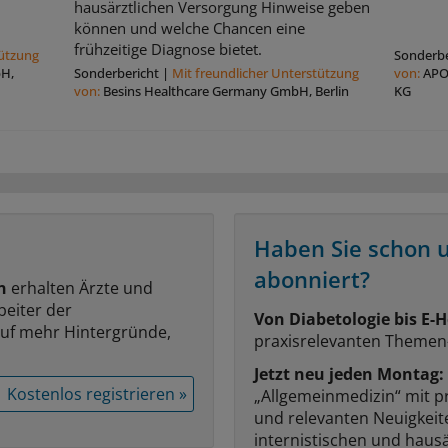
hausärztlichen Versorgung Hinweise geben
können und welche Chancen eine
frühzeitige Diagnose bietet.
tützung
Sonderbe
bH,
Sonderbericht
|
Mit freundlicher Unterstützung
von:
APO
von:
Besins Healthcare Germany GmbH, Berlin
KG
Haben Sie schon 
abonniert?
n
erhalten Ärzte und
beiter der
Von Diabetologie bis E-H
auf mehr Hintergründe,
praxisrelevanten Themen
Jetzt neu jeden Montag:
Kostenlos registrieren »
„Allgemeinmedizin“ mit p
und relevanten Neuigkei
internistischen und hausä