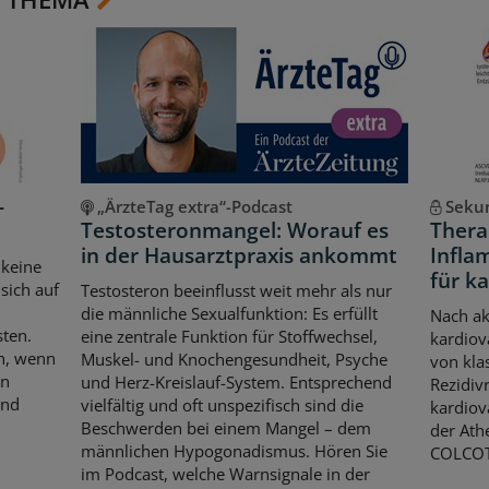
-
„ÄrzteTag extra“-Podcast
Sekun
Testosteronmangel: Worauf es
Thera
in der Hausarztpraxis ankommt
Infla
 keine
für k
sich auf
Testosteron beeinflusst weit mehr als nur
die männliche Sexualfunktion: Es erfüllt
Nach ak
sten.
eine zentrale Funktion für Stoffwechsel,
kardiov
ch, wenn
Muskel- und Knochengesundheit, Psyche
von kla
en
und Herz-Kreislauf-System. Entsprechend
Rezidiv
und
vielfältig und oft unspezifisch sind die
kardiov
Beschwerden bei einem Mangel – dem
der Athe
männlichen Hypogonadismus. Hören Sie
COLCOT-
im Podcast, welche Warnsignale in der