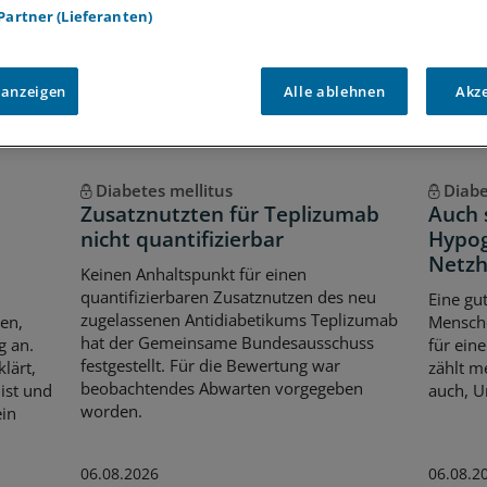
Voraussetzungen für den Zugang
 Partner (Lieferanten)
 anzeigen
Alle ablehnen
Akz
Diabetes mellitus
Diabe
Zusatznutzten für Teplizumab
Auch 
nicht quantifizierbar
Hypog
Netzh
Keinen Anhaltspunkt für einen
quantifizierbaren Zusatznutzen des neu
Eine gu
zugelassenen Antidiabetikums Teplizumab
en,
Mensche
hat der Gemeinsame Bundesausschuss
g an.
für ein
festgestellt. Für die Bewertung war
lärt,
zählt m
beobachtendes Abwarten vorgegeben
ist und
auch, U
worden.
ein
06.08.2026
06.08.2