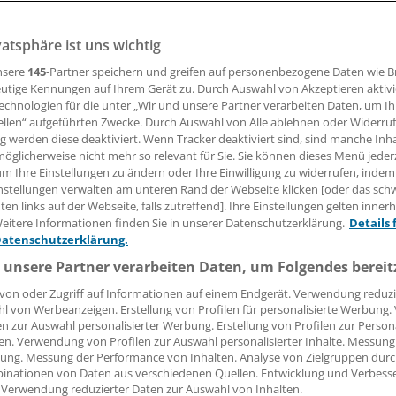
. März 2016 findet in der Rheingoldhalle in Mainz das 11. D
Update-Seminar statt.
vatsphäre ist uns wichtig
nsere
145
-Partner speichern und greifen auf personenbezogene Daten wie 
utige Kennungen auf Ihrem Gerät zu. Durch Auswahl von Akzeptieren aktivi
 Leserin, lieber Leser,
echnologien für die unter „Wir und unsere Partner verarbeiten Daten, um I
ellen“ aufgeführten Zwecke. Durch Auswahl von Alle ablehnen oder Widerruf
tändigen Beitrag können Sie lesen, sobald Sie sich eingelogg
ng werden diese deaktiviert. Wenn Tracker deaktiviert sind, sind manche Inh
öglicherweise nicht mehr so relevant für Sie. Sie können dieses Menü jeder
Jetzt anmelden »
Kostenlos registriere
um Ihre Einstellungen zu ändern oder Ihre Einwilligung zu widerrufen, indem
nstellungen verwalten am unteren Rand der Webseite klicken [oder das sc
en links auf der Webseite, falls zutreffend]. Ihre Einstellungen gelten inner
 vergessen?
eitere Informationen finden Sie in unserer Datenschutzerklärung.
Details 
es Problem beim Login?
Datenschutzerklärung.
dung ist mit wenigen Klicks erledigt und kostenlos.
 unsere Partner verarbeiten Daten, um Folgendes bereit
teile des kostenlosen Login:
von oder Zugriff auf Informationen auf einem Endgerät. Verwendung reduzi
l von Werbeanzeigen. Erstellung von Profilen für personalisierte Werbung
r
Analysen, Hintergründe und Infografiken
en zur Auswahl personalisierter Werbung. Erstellung von Profilen zur Person
usive
Interviews und Praxis-Tipps
en. Verwendung von Profilen zur Auswahl personalisierter Inhalte. Messung
ung. Messung der Performance von Inhalten. Analyse von Zielgruppen durch
iff auf alle
medizinischen Berichte und Kommentare
inationen von Daten aus verschiedenen Quellen. Entwicklung und Verbess
 Verwendung reduzierter Daten zur Auswahl von Inhalten.