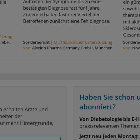
Auftreten der Symptome bis zu einer
lle
ein güns
bestätigten Diagnose fast fünf Jahre.
sowohl 
Zudem erhalten fast drei Viertel der
therapi
Betroffenen zunächst eine Fehldiagnose.
mit akt
Skleros
Gesamt
tützung
 GmbH,
Sonderbericht
|
Mit freundlicher Unterstützung
Sonderbe
von:
Alexion Pharma Germany GmbH, München
von:
Nov
Haben Sie schon 
abonniert?
n
erhalten Ärzte und
beiter der
Von Diabetologie bis E-H
auf mehr Hintergründe,
praxisrelevanten Themen
Jetzt neu jeden Montag: