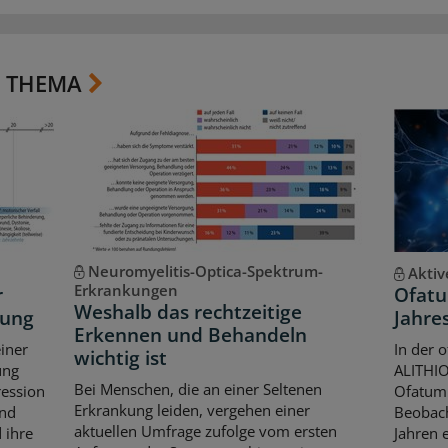
 THEMA
Neuromyelitis-Optica-Spektrum-
Aktiv
Erkrankungen
r
Ofatu
Weshalb das rechtzeitige
kung
Jahres
Erkennen und Behandeln
iner
In der 
wichtig ist
ung
ALITHIO
Bei Menschen, die an einer Seltenen
ression
Ofatum
Erkrankung leiden, vergehen einer
und
Beobach
aktuellen Umfrage zufolge vom ersten
 ihre
Jahren 