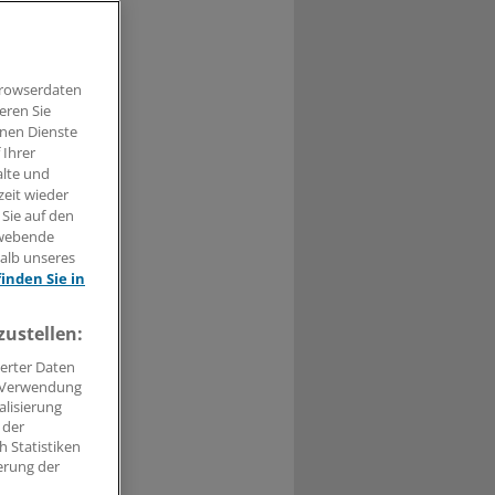
.
Browserdaten
eren Sie
hnen Dienste
 Ihrer
alte und
0
zeit wieder
 Sie auf den
s
hwebende
halb unseres
finden Sie in
zustellen:
dung noch in
erter Daten
. Verwendung
alisierung
 der
 Statistiken
0
erung der