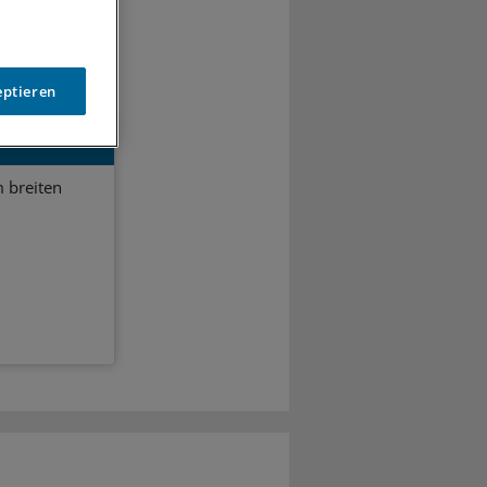
eptieren
 breiten