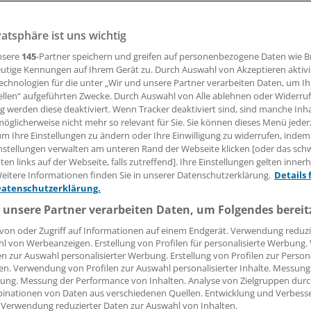
esgesundheitsminister Daniel Bahr am Sonntag vor dem 19
utentag in Offenbach gesagt.
vatsphäre ist uns wichtig
nsere
145
-Partner speichern und greifen auf personenbezogene Daten wie 
utige Kennungen auf Ihrem Gerät zu. Durch Auswahl von Akzeptieren aktivi
14.11.2011, 17:17 Uhr
echnologien für die unter „Wir und unsere Partner verarbeiten Daten, um I
ellen“ aufgeführten Zwecke. Durch Auswahl von Alle ablehnen oder Widerruf
ng werden diese deaktiviert. Wenn Tracker deaktiviert sind, sind manche Inh
öglicherweise nicht mehr so relevant für Sie. Sie können dieses Menü jeder
um Ihre Einstellungen zu ändern oder Ihre Einwilligung zu widerrufen, indem
ss der Gemeinsame Bundesausschuss nach Inkrafttreten de
nstellungen verwalten am unteren Rand der Webseite klicken [oder das sc
en links auf der Webseite, falls zutreffend]. Ihre Einstellungen gelten inner
rukturgesetzes im Januar 2012 zunächst Vorgaben für die
eitere Informationen finden Sie in unserer Datenschutzerklärung.
Details 
g entwickeln soll, unter anderem also ein Verhältnis von
Datenschutzerklärung.
en zur Zahl der praktizierenden Psychotherapeuten.
 unsere Partner verarbeiten Daten, um Folgendes bereit
 darüber hinaus eine Reform der Psychotherapeutenausbil
von oder Zugriff auf Informationen auf einem Endgerät. Verwendung reduzi
l von Werbeanzeigen. Erstellung von Profilen für personalisierte Werbung
turperiode an.
en zur Auswahl personalisierter Werbung. Erstellung von Profilen zur Person
en. Verwendung von Profilen zur Auswahl personalisierter Inhalte. Messung
ung. Messung der Performance von Inhalten. Analyse von Zielgruppen durch
inationen von Daten aus verschiedenen Quellen. Entwicklung und Verbess
 Verwendung reduzierter Daten zur Auswahl von Inhalten.