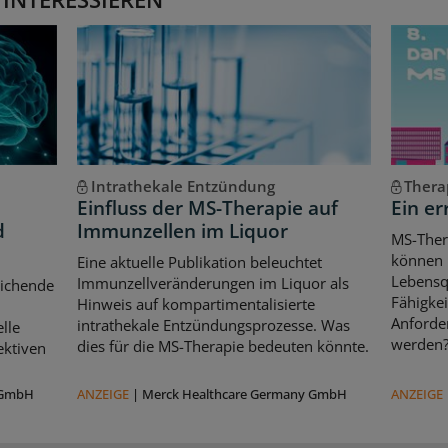
Intrathekale Entzündung
Thera
Einfluss der MS-Therapie auf
Ein er
d
Immunzellen im Liquor
MS-Ther
können l
Eine aktuelle Publikation beleuchtet
Lebensqu
Immunzellveränderungen im Liquor als
eichende
Fähigkei
Hinweis auf kompartimentalisierte
d
Anforde
intrathekale Entzündungsprozesse. Was
lle
werden
dies für die MS-Therapie bedeuten könnte.
ektiven
 GmbH
ANZEIGE
|
Merck Healthcare Germany GmbH
ANZEIGE