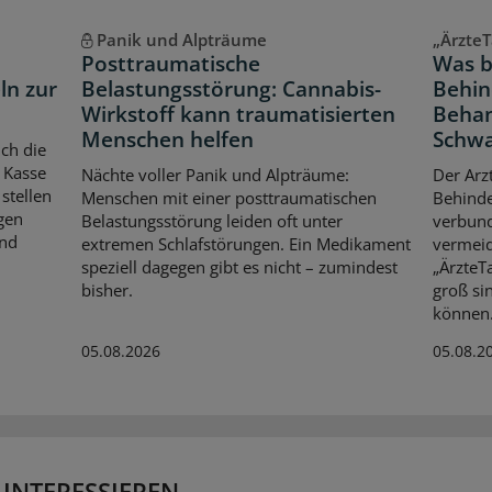
Panik und Alpträume
„ÄrzteT
Posttraumatische
Was b
ln zur
Belastungsstörung: Cannabis-
Behin
Wirkstoff kann traumatisierten
Behan
Menschen helfen
Schwa
ch die
 Kasse
Nächte voller Panik und Alpträume:
Der Arz
stellen
Menschen mit einer posttraumatischen
Behinde
gen
Belastungsstörung leiden oft unter
verbund
Und
extremen Schlafstörungen. Ein Medikament
vermei
speziell dagegen gibt es nicht – zumindest
„ÄrzteT
bisher.
groß si
können
05.08.2026
05.08.2
 INTERESSIEREN