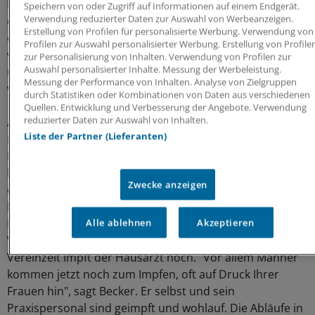
Das trifft geimpfte wie ungeimpfte Patienten", sagte er
Speichern von oder Zugriff auf Informationen auf einem Endgerät.
Verwendung reduzierter Daten zur Auswahl von Werbeanzeigen.
der "Ärzte Zeitung". Einen Teil dieser Patienten musste
Erstellung von Profilen für personalisierte Werbung. Verwendung von
er mit Antibiotika behandeln, antivirale Medikamente
Profilen zur Auswahl personalisierter Werbung. Erstellung von Profile
waren jedoch bisher kaum nötig. Das Praxispersonal
zur Personalisierung von Inhalten. Verwendung von Profilen zur
Auswahl personalisierter Inhalte. Messung der Werbeleistung.
und Brand selbst sind geimpft und blieben bislang
Messung der Performance von Inhalten. Analyse von Zielgruppen
verschont.
durch Statistiken oder Kombinationen von Daten aus verschiedenen
Quellen. Entwicklung und Verbesserung der Angebote. Verwendung
reduzierter Daten zur Auswahl von Inhalten.
Auch in benachbarten Brandenburg ist die Grippe- und
Liste der Partner (Lieferanten)
Erkältungswelle angekommen. Der
Vorsitzende des
Hausärzteverbands Brandenburg, Dr. Johannes Becker,
bemerkt seit etwa zwei Wochen einen deutlichen Anstieg
Zwecke anzeigen
der Patientenzahlen. "Jeder Vierte, der in die Praxis
kommt, hat grippale Symptome", sagt er. Antivirale
Mittel hat er noch nicht eingesetzt "Der Benefit ist im
Alle ablehnen
Akzeptieren
Vergleich zu den Kosten zu gering", meint Becker.
Vereinzelt impft der Hausarzt noch. "Vor allem Männer
kommen jetzt noch zum Impfen, oft auf Druck Ihrer
Frauen hin", sagt Becker. Er selbst und sein
Praxispersonal sind geimpft und wohlauf. Die Abläufe in