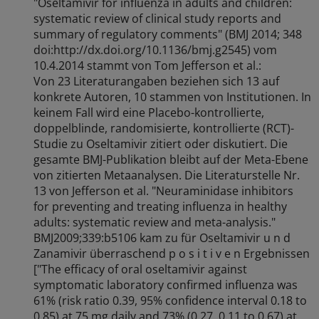
"Oseltamivir for influenza in adults and children:
systematic review of clinical study reports and
summary of regulatory comments" (BMJ 2014; 348
doi:http://dx.doi.org/10.1136/bmj.g2545) vom
10.4.2014 stammt von Tom Jefferson et al.:
Von 23 Literaturangaben beziehen sich 13 auf
konkrete Autoren, 10 stammen von Institutionen. In
keinem Fall wird eine Placebo-kontrollierte,
doppelblinde, randomisierte, kontrollierte (RCT)-
Studie zu Oseltamivir zitiert oder diskutiert. Die
gesamte BMJ-Publikation bleibt auf der Meta-Ebene
von zitierten Metaanalysen. Die Literaturstelle Nr.
13 von Jefferson et al. "Neuraminidase inhibitors
for preventing and treating influenza in healthy
adults: systematic review and meta-analysis."
BMJ2009;339:b5106 kam zu für Oseltamivir u n d
Zanamivir überraschend p o s i t i v e n Ergebnissen
["The efficacy of oral oseltamivir against
symptomatic laboratory confirmed influenza was
61% (risk ratio 0.39, 95% confidence interval 0.18 to
0.85) at 75 mg daily and 73% (0.27, 0.11 to 0.67) at