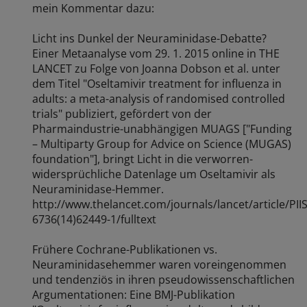
mein Kommentar dazu:
Licht ins Dunkel der Neuraminidase-Debatte?
Einer Metaanalyse vom 29. 1. 2015 online in THE
LANCET zu Folge von Joanna Dobson et al. unter
dem Titel "Oseltamivir treatment for influenza in
adults: a meta-analysis of randomised controlled
trials" publiziert, gefördert von der
Pharmaindustrie-unabhängigen MUAGS ["Funding
– Multiparty Group for Advice on Science (MUGAS)
foundation"], bringt Licht in die verworren-
widersprüchliche Datenlage um Oseltamivir als
Neuraminidase-Hemmer.
http://www.thelancet.com/journals/lancet/article/PII
6736(14)62449-1/fulltext
Frühere Cochrane-Publikationen vs.
Neuraminidasehemmer waren voreingenommen
und tendenziös in ihren pseudowissenschaftlichen
Argumentationen: Eine BMJ-Publikation