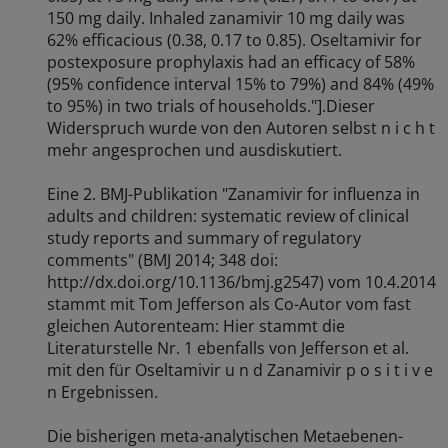
150 mg daily. Inhaled zanamivir 10 mg daily was
62% efficacious (0.38, 0.17 to 0.85). Oseltamivir for
postexposure prophylaxis had an efficacy of 58%
(95% confidence interval 15% to 79%) and 84% (49%
to 95%) in two trials of households."].Dieser
Widerspruch wurde von den Autoren selbst n i c h t
mehr angesprochen und ausdiskutiert.
Eine 2. BMJ-Publikation "Zanamivir for influenza in
adults and children: systematic review of clinical
study reports and summary of regulatory
comments" (BMJ 2014; 348 doi:
http://dx.doi.org/10.1136/bmj.g2547) vom 10.4.2014
stammt mit Tom Jefferson als Co-Autor vom fast
gleichen Autorenteam: Hier stammt die
Literaturstelle Nr. 1 ebenfalls von Jefferson et al.
mit den für Oseltamivir u n d Zanamivir p o s i t i v e
n Ergebnissen.
Die bisherigen meta-analytischen Metaebenen-