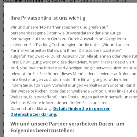
Gabriele Stempor
ist extrem kurz angebunden, als die
"Ärzte Zeitung" sie in der Praxis erreicht. "Ganz schlecht,
bei mir ist die Hölle los", sagt sie. Die Grippewelle hält ihr
Ihre Privatsphäre ist uns wichtig
Praxisteam in Atem. Auch Hausarzt-Kollegen haben ihr
Wir und unsere
145
-Partner speichern und greifen auf
berichtet, dass ihre Praxen voll sind.
personenbezogene Daten wie Browserdaten oder eindeutige
Kennungen auf Ihrem Gerät zu. Durch Auswahl von Akzeptieren
Auch im Ärztlichen Bereitschaftsdienst der KV Berlin
aktivieren Sie Tracking-Technologien für die unter „Wir und unsere
Partner verarbeiten Daten, um Ihnen Dienste bereitzustellen“
wirkt sich die Grippewelle aus. Die Aufträge sind nach
aufgeführten Zwecke. Durch Auswahl von Alle ablehnen oder Widerru
KV-Angaben um ein gutes Drittel gestiegen. Seit Mitte
Ihrer Einwilligung werden diese deaktiviert. Wenn Tracker deaktiviert
Januar wurde der fahrende Bereitschaftsdienst
sind, sind manche Inhalte und Anzeigen möglicherweise nicht mehr s
aufgestockt, so dass nun pro Tag mindestens zwei
relevant für Sie. Sie können dieses Menü jederzeit wieder aufrufen, u
Ihre Einstellungen zu ändern oder Ihre Einwilligung zu widerrufen,
Fahrzeuge mit Ärzten mehr im Einsatz sind. Jedoch
indem Sie auf den Link Voreinstellungen verwalten am unteren Rand
haben nicht alle Patienten echte Influenza, weit
der Webseite klicken [oder das schwebende Symbol unten links auf d
verbreitet sind auch grippale Infekte.
Webseite, falls zutreffend]. Ihre Einstellungen gelten innerhalb unsere
Website. Weitere Informationen finden Sie in unserer
Datenschutzerklärung.
Details finden Sie in unserer
Jeder Vierte hat grippale Symptome
Datenschutzerklärung.
Wir und unsere Partner verarbeiten Daten, um
Das beobachtet auch der
Berliner Hausarztinternist Dr.
Folgendes bereitzustellen:
Rüdiger Brand
. "Langwierige Infekte sind fast die Regel.