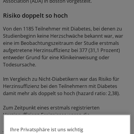
Association (ADA) in Boston vorgestellt.
Risiko doppelt so hoch
Von den 1185 Teilnehmer mit Diabetes, bei denen zu
Studienbeginn keine Herzschwäche bekannt war, war
eine im Beobachtungszeitraum der Studie erstmals
aufgetretene Herzinsuffizienz bei 377 (31,1 Prozent)
entweder Grund für eine Klinikeinweisung oder
Todesursache.
Im Vergleich zu Nicht-Diabetikern war das Risiko für
Herzinsuffizienz bei den Teilnehmern mit Diabetes
damit mehr als doppelt so hoch (hazard ratio: 2,38).
Zum Zeitpunkt eines erstmals registrierten
Herzinsuffizienz-Ereignisses waren die
Studienteilnehmer mit Diabetes im Schnitt vier bis fünf
Jahre jünger als davon betroffene Personen in der
Ihre Privatsphäre ist uns wichtig