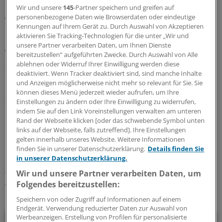
Kontrollgruppe ohne Diabetes - ein signifikanter
Wir und unsere
145
-Partner speichern und greifen auf
Altersunterschied.
personenbezogene Daten wie Browserdaten oder eindeutige
Kennungen auf Ihrem Gerät zu. Durch Auswahl von Akzeptieren
aktivieren Sie Tracking-Technologien für die unter „Wir und
Und auch bei Todesfällen infolge von Herzinsuffizienz
unsere Partner verarbeiten Daten, um Ihnen Dienste
war das Alter der Personen, die zuvor Diabetes hatten,
bereitzustellen“ aufgeführten Zwecke. Durch Auswahl von Alle
zum Zeitpunkt ihres Todes im Schnitt signifikant um
ablehnen oder Widerruf Ihrer Einwilligung werden diese
deaktiviert. Wenn Tracker deaktiviert sind, sind manche Inhalte
rund vier Jahre niedriger.
und Anzeigen möglicherweise nicht mehr so relevant für Sie. Sie
können dieses Menü jederzeit wieder aufrufen, um Ihre
Mehr Infos zur Kardiologie unter:
www.springermedizin.de
Einstellungen zu ändern oder Ihre Einwilligung zu widerrufen,
indem Sie auf den Link Voreinstellungen verwalten am unteren
Rand der Webseite klicken [oder das schwebende Symbol unten
1
links auf der Webseite, falls zutreffend]. Ihre Einstellungen
gelten innerhalb unseres Website. Weitere Informationen
finden Sie in unserer Datenschutzerklärung.
Details finden Sie
Schlagworte:
in unserer Datenschutzerklärung.
Diabetes mellitus
Herzschwäche
Endokrinologie
Wir und unsere Partner verarbeiten Daten, um
Kardiologie
Folgendes bereitzustellen:
Ihr Newsletter zum Thema
Speichern von oder Zugriff auf Informationen auf einem
Endgerät. Verwendung reduzierter Daten zur Auswahl von
Werbeanzeigen. Erstellung von Profilen für personalisierte