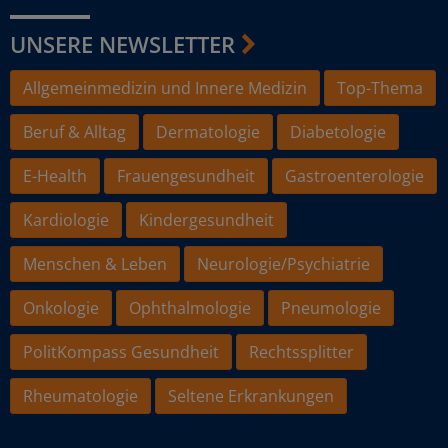
UNSERE NEWSLETTER
Allgemeinmedizin und Innere Medizin
Top-Thema
Beruf & Alltag
Dermatologie
Diabetologie
E-Health
Frauengesundheit
Gastroenterologie
Kardiologie
Kindergesundheit
Menschen & Leben
Neurologie/Psychiatrie
Onkologie
Ophthalmologie
Pneumologie
PolitKompass Gesundheit
Rechtssplitter
Rheumatologie
Seltene Erkrankungen