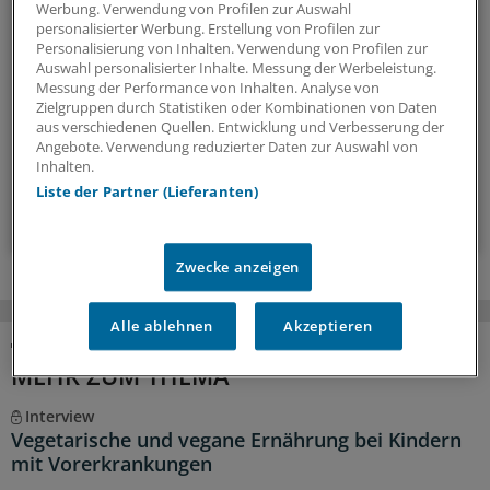
Diabetologie
Werbung. Verwendung von Profilen zur Auswahl
personalisierter Werbung. Erstellung von Profilen zur
Mit diesem Newsletter sind Sie stets aktuell und umfassend
Personalisierung von Inhalten. Verwendung von Profilen zur
Auswahl personalisierter Inhalte. Messung der Werbeleistung.
informiert über Diabetes, Adipositas und verwandte
Messung der Performance von Inhalten. Analyse von
Themen.
Zielgruppen durch Statistiken oder Kombinationen von Daten
aus verschiedenen Quellen. Entwicklung und Verbesserung der
Angebote. Verwendung reduzierter Daten zur Auswahl von
alle 2 Wochen (Donnerstag)
Inhalten.
Liste der Partner (Lieferanten)
Zum Abonnieren bitte anmelden
Zwecke anzeigen
Alle ablehnen
Akzeptieren
MEHR ZUM THEMA
Interview
Vegetarische und vegane Ernährung bei Kindern
mit Vorerkrankungen