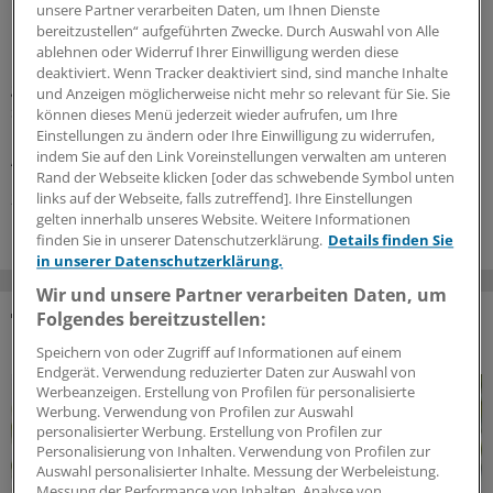
Darauf ist in der Kommunikation mit Skabies-
unsere Partner verarbeiten Daten, um Ihnen Dienste
Patienten zu achten
bereitzustellen“ aufgeführten Zwecke. Durch Auswahl von Alle
ablehnen oder Widerruf Ihrer Einwilligung werden diese
Bei der Behandlung von Personen mit Skabies sollte
deaktiviert. Wenn Tracker deaktiviert sind, sind manche Inhalte
genug Zeit für die Aufklärung bleiben. Denn Betroffene
und Anzeigen möglicherweise nicht mehr so relevant für Sie. Sie
sind oftmals überfordert mit den Details der Therapie.
können dieses Menü jederzeit wieder aufrufen, um Ihre
Hausärztin
Lisa Degener
erklärt im Interview mit der
Einstellungen zu ändern oder Ihre Einwilligung zu widerrufen,
indem Sie auf den Link Voreinstellungen verwalten am unteren
Ärzte Zeitung, was beim Patientengespräch wichtig ist.
Rand der Webseite klicken [oder das schwebende Symbol unten
27.07.2026
links auf der Webseite, falls zutreffend]. Ihre Einstellungen
gelten innerhalb unseres Website. Weitere Informationen
finden Sie in unserer Datenschutzerklärung.
Details finden Sie
in unserer Datenschutzerklärung.
Wir und unsere Partner verarbeiten Daten, um
Folgendes bereitzustellen:
DAS KÖNNTE SIE AUCH INTERESSIEREN
Speichern von oder Zugriff auf Informationen auf einem
Endgerät. Verwendung reduzierter Daten zur Auswahl von
Werbeanzeigen. Erstellung von Profilen für personalisierte
Werbung. Verwendung von Profilen zur Auswahl
personalisierter Werbung. Erstellung von Profilen zur
Personalisierung von Inhalten. Verwendung von Profilen zur
Auswahl personalisierter Inhalte. Messung der Werbeleistung.
Messung der Performance von Inhalten. Analyse von