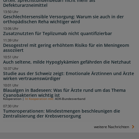
Urteil: Sprechstundenbedarf nicht mehr als
Defekturarzneimittel
13:50 Uhr
Geschlechtersensible Versorgung: Warum sie auch in der
orthopädischen Reha wichtiger wird
13:06 Uhr
Zusatznutzten für Teplizumab nicht quantifizierbar
11:39 Uhr
Desogestrel mit gering erhöhtem Risiko für ein Meningeom
assoziiert
10:51 Uhr
Auch seltene, milde Hypoglykämien gefährden die Netzhaut
10:37 Uhr
Studie aus der Schweiz zeigt: Emotionale Ärztinnen und Ärzte
wirken vertrauenswürdiger
10:01 Uhr
Blaualgen in Badeseen: Was für Ärzte rund um das Thema
Cyanobakterien wichtig ist
Kooperation
|
In Kooperation mit:
AOK-Bundesverband
07:30 Uhr
Tumoroperationen: Mindestmengen beschleunigen die
Zentralisierung der Krebsversorgung
weitere Nachrichten