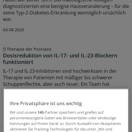
diagnostizierten eine benigne Hautveränderung – für die
seine Typ-2-Diabetes-Erkrankung womöglich ursächlich
war.
04.08.2026
Therapie der Psoriasis
Dosisreduktion von IL-17- und IL-23-Blockern
funktioniert
IL-17 und IL-23-Inhibitoren sind hochwirksam in der
Therapie von Patienten mit mäßiger bis schwerer
Schuppenflechte, aber auch teuer. Ein Team hat
untersucht, ob man auch mit geringeren als den
Standarddosen zum Ziel gelangt.
Ihre Privatsphäre ist uns wichtig
04.08.2026
Wir und unsere
145
-Partner speichern und greifen auf
personenbezogene Daten wie Browserdaten oder eindeutige
Kennungen auf Ihrem Gerät zu. Durch Auswahl von Akzeptieren
Hausärztin gibt Tipps
aktivieren Sie Tracking-Technologien für die unter „Wir und