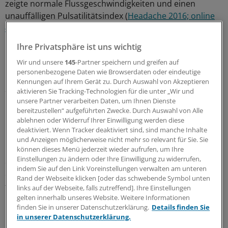
zeigte normale Flussgeschwindigkeiten und einen
unauffälligen Pulsatilitätsindex (
Headache 2016; online
4. August
).
Ihre Privatsphäre ist uns wichtig
Initial hatten die Ärzte es mit einer Therapie mit dem
Wir und unsere
145
-Partner speichern und greifen auf
Kalziumkanalblocker Nimodipin versucht, aber nachdem
personenbezogene Daten wie Browserdaten oder eindeutige
klar geworden war, dass es sich nicht um eine
Kennungen auf Ihrem Gerät zu. Durch Auswahl von Akzeptieren
Subarachnoidalblutung handelte, wurde diese Substanz
aktivieren Sie Tracking-Technologien für die unter „Wir und
rasch abgesetzt. Das Phänomen war unter dieser
unsere Partner verarbeiten Daten, um Ihnen Dienste
bereitzustellen“ aufgeführten Zwecke. Durch Auswahl von Alle
Medikation bestehen geblieben.
ablehnen oder Widerruf Ihrer Einwilligung werden diese
deaktiviert. Wenn Tracker deaktiviert sind, sind manche Inhalte
Durch die Anamnese und eine Literaturrecherche
und Anzeigen möglicherweise nicht mehr so relevant für Sie. Sie
hatten die Forscher mittlerweile herausgefunden, dass
können dieses Menü jederzeit wieder aufrufen, um Ihre
Einstellungen zu ändern oder Ihre Einwilligung zu widerrufen,
die Dusche den
Kopfschmerz
hervorrief, es sich also um
indem Sie auf den Link Voreinstellungen verwalten am unteren
einen Vernichtungskopfschmerz vom Typ "bath related
Rand der Webseite klicken [oder das schwebende Symbol unten
thunderclap headache" handeln musste.
links auf der Webseite, falls zutreffend]. Ihre Einstellungen
gelten innerhalb unseres Website. Weitere Informationen
finden Sie in unserer Datenschutzerklärung.
Details finden Sie
Kopfschmerz ohne Östrogen-Bezug
in unserer Datenschutzerklärung.