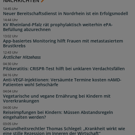
NACHRICHTEN
14:45 Uhr
Neuer Bereitschaftsdienst in Nordrhein ist ein Erfolgsmodell
14:44 Uhr
KV Rheinland-Pfalz rät prophylaktisch weiterhin ePA-
Befüllung abzurechnen
13:02 Uhr
App-basiertes Monitoring hilft Frauen mit metastasiertem
Brustkrebs
12:43 Uhr
Ärztlicher Hitzehass
04:30 Uhr
Pilzkeratitis: CRISPR-Test hilft bei unklaren Verdachtsfällen
04:16 Uhr
Anti-VEGF-Injektionen: Versäumte Termine kosten nAMD-
Patienten wohl Sehschärfe
04:04 Uhr
Vegetarische und vegane Ernährung bei Kindern mit
Vorerkrankungen
04:00 Uhr
Reiseimpfungen bei Kindern: Müssen Abstandsregeln
eingehalten werden?
03:05 Uhr
Gesundheitsrechtler Thomas Schlegel: „Krankheit wirkt wie
eine stille Rezession im Inneren der Wirtschaft“