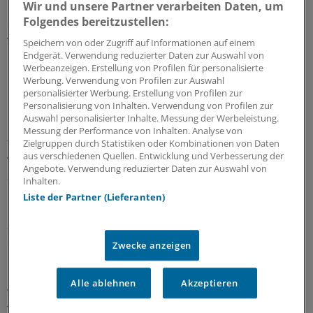
Wir und unsere Partner verarbeiten Daten, um
In der Literatur ist dieser Typ, der von manchen Autoren
Folgendes bereitzustellen:
der Kategorie "reversibles zerebrales
Vasokonstriktionssyndrom" zugeordnet wird, bislang
Speichern von oder Zugriff auf Informationen auf einem
Endgerät. Verwendung reduzierter Daten zur Auswahl von
nur bei asiatischen Frauen mittleren Alters beschrieben.
Werbeanzeigen. Erstellung von Profilen für personalisierte
Werbung. Verwendung von Profilen zur Auswahl
Damit fällt der Patient gleich in dreierlei Hinsicht aus der
personalisierter Werbung. Erstellung von Profilen zur
Personalisierung von Inhalten. Verwendung von Profilen zur
Reihe: Er ist männlich, er ist jung, und er ist Afrikaner.
Auswahl personalisierter Inhalte. Messung der Werbeleistung.
Die Hypothese, dass Östrogen beim "bath related
Messung der Performance von Inhalten. Analyse von
thunderclap headache" von Bedeutung sein könnte,
Zielgruppen durch Statistiken oder Kombinationen von Daten
aus verschiedenen Quellen. Entwicklung und Verbesserung der
wird damit entkräftet, ebenso die Annahme, dass das
Angebote. Verwendung reduzierter Daten zur Auswahl von
seltene Krankheitsbild nur Asiatinnen betrifft.
Inhalten.
Liste der Partner (Lieferanten)
Beim Rätseln um den Pathomechanismus hilft der Fall
allerdings nicht wesentlich weiter. Möglicherweise, so
die Forschergruppe um Grangeon, träfen zwei
Zwecke anzeigen
Mechanismen zusammen: Die Stimulation von
Mechanorezeptoren durch den Hautkontakt mit dem
Alle ablehnen
Akzeptieren
Wasser und die gleichzeitige Stimulation von
Temperaturrezeptoren lösen möglicherweise einen