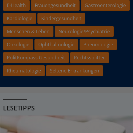
E-Health
Frauengesundheit
Gastroenterologie
Kardiologie
Kindergesundheit
Menschen & Leben
Neurologie/Psychiatrie
Onkologie
Ophthalmologie
Pneumologie
PolitKompass Gesundheit
Rechtssplitter
Rheumatologie
Seltene Erkrankungen
LESETIPPS