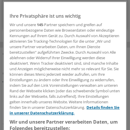
alle 2 Wochen (Dienstag)
Ihre Privatsphäre ist uns wichtig
Zum Abonnieren bitte anmelden
Wir und unsere
145
-Partner speichern und greifen auf
personenbezogene Daten wie Browserdaten oder eindeutige
Kennungen auf Ihrem Gerät zu. Durch Auswahl von Akzeptieren
aktivieren Sie Tracking-Technologien für die unter „Wir und
unsere Partner verarbeiten Daten, um Ihnen Dienste
bereitzustellen“ aufgeführten Zwecke. Durch Auswahl von Alle
ablehnen oder Widerruf Ihrer Einwilligung werden diese
MEHR ZUM THEMA
deaktiviert. Wenn Tracker deaktiviert sind, sind manche Inhalte
und Anzeigen möglicherweise nicht mehr so relevant für Sie. Sie
Oft spät diagnostiziert und verzögert behandelt
können dieses Menü jederzeit wieder aufrufen, um Ihre
Juvenile idiopathische Arthritis: Bereits Babys
Einstellungen zu ändern oder Ihre Einwilligung zu widerrufen,
können Rheuma bekommen
indem Sie auf den Link Voreinstellungen verwalten am unteren
Rand der Webseite klicken [oder das schwebende Symbol unten
Es geschieht äußerst selten, trotzdem können sich
links auf der Webseite, falls zutreffend]. Ihre Einstellungen
entzündlich-rheumatische Erkrankungen auch bei
gelten innerhalb unseres Website. Weitere Informationen
Säuglingen manifestieren. Dabei ist besonders an
finden Sie in unserer Datenschutzerklärung.
Details finden Sie
monogenetische Krankheitsbilder zu denken.
in unserer Datenschutzerklärung.
Wir und unsere Partner verarbeiten Daten, um
07.08.2026
Folgendes bereitzustellen: