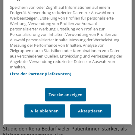
Speichern von oder Zugriff auf Informationen auf einem
Endgerät. Verwendung reduzierter Daten zur Auswahl von
Mögliche frühe Manifestation
Werbeanzeigen. Erstellung von Profilen für personalisierte
Erst das trockene Auge – dann die
Werbung. Verwendung von Profilen zur Auswahl
Autoimmunerkrankung?
personalisierter Werbung. Erstellung von Profilen zur
Personalisierung von Inhalten. Verwendung von Profilen zur
Trockene Augen können ein Hinweis auf eine
Auswahl personalisierter Inhalte. Messung der Werbeleistung.
entstehende Autoimmunerkrankung sein – etwa
Messung der Performance von Inhalten. Analyse von
rheumatoide Arthritis oder Sjögren-Syndrom. In einer
Zielgruppen durch Statistiken oder Kombinationen von Daten
Studie aus Taiwan gingen die Augenbeschwerden der
aus verschiedenen Quellen. Entwicklung und Verbesserung der
Diagnose im Schnitt drei Jahre voraus.
Angebote. Verwendung reduzierter Daten zur Auswahl von
Inhalten.
06.08.2026
Liste der Partner (Lieferanten)
Aktuelle Studie
Zwecke anzeigen
Geschlechtersensible Versorgung: Warum sie
auch in der orthopädischen Reha wichtiger wird
Alle ablehnen
Akzeptieren
Geschlechtersensibler Blick gefragt:
Wechseljahresbeschwerden prägen nach einer aktuellen
Studie den Reha-Bedarf vieler Patientinnen stärker, als