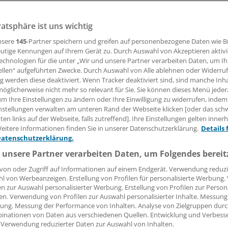
vatsphäre ist uns wichtig
nsere
145
-Partner speichern und greifen auf personenbezogene Daten wie 
11.09.2013, 13:52 Uhr
utige Kennungen auf Ihrem Gerät zu. Durch Auswahl von Akzeptieren aktivi
echnologien für die unter „Wir und unsere Partner verarbeiten Daten, um I
ellen“ aufgeführten Zwecke. Durch Auswahl von Alle ablehnen oder Widerruf
ng werden diese deaktiviert. Wenn Tracker deaktiviert sind, sind manche Inh
öglicherweise nicht mehr so relevant für Sie. Sie können dieses Menü jeder
n, die Opfer einer Genitalverstümmelung wurden, können k
um Ihre Einstellungen zu ändern oder Ihre Einwilligung zu widerrufen, indem
Weise in Berlin Hilfe finden.
nstellungen verwalten am unteren Rand der Webseite klicken [oder das sc
en links auf der Webseite, falls zutreffend]. Ihre Einstellungen gelten inner
eitere Informationen finden Sie in unserer Datenschutzerklärung.
Details 
s Waldfriede öffnet am Mittwoch offiziell das "Desert Flow
Datenschutzerklärung.
tung europaweit, die betroffenen Frauen eine chirurgische 
 unsere Partner verarbeiten Daten, um Folgendes bereit
he Rundumbetreuung bietet.
von oder Zugriff auf Informationen auf einem Endgerät. Verwendung reduzi
l von Werbeanzeigen. Erstellung von Profilen für personalisierte Werbung
en zur Auswahl personalisierter Werbung. Erstellung von Profilen zur Person
en. Verwendung von Profilen zur Auswahl personalisierter Inhalte. Messung
ung. Messung der Performance von Inhalten. Analyse von Zielgruppen durch
inationen von Daten aus verschiedenen Quellen. Entwicklung und Verbess
 Verwendung reduzierter Daten zur Auswahl von Inhalten.