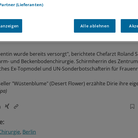
 Partner (Lieferanten)
 anzeigen
Alle ablehnen
Akz
ientin wurde bereits versorgt", berichtete Chefarzt Roland 
arm- und Beckenbodenchirurgie. Schirmherrin des Zentrums
sches Ex-Topmodel und UN-Sonderbotschafterin für Frauenr
seller "Wüstenblume" (Desert Flower) erzählte Dirie ihre eig
dpa)
e:
Chirurgie
Berlin