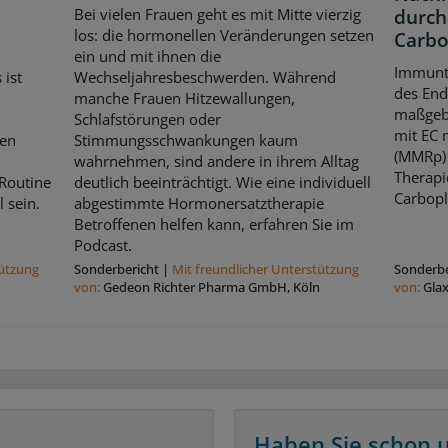
Bei vielen Frauen geht es mit Mitte vierzig
durch
los: die hormonellen Veränderungen setzen
Carbo
ein und mit ihnen die
Immunt
ist
Wechseljahresbeschwerden. Während
des En
manche Frauen Hitzewallungen,
maßgebl
Schlafstörungen oder
mit EC 
den
Stimmungsschwankungen kaum
(MMRp) 
wahrnehmen, sind andere in ihrem Alltag
Therapi
 Routine
deutlich beeinträchtigt. Wie eine individuell
Carbopla
 sein.
abgestimmte Hormonersatztherapie
Betroffenen helfen kann, erfahren Sie im
Podcast.
tützung
Sonderbericht
|
Mit freundlicher Unterstützung
Sonderbe
von:
Gedeon Richter Pharma GmbH, Köln
von:
Gla
Haben Sie schon 