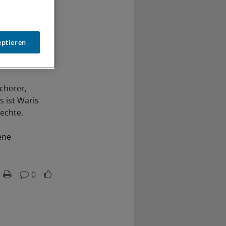
eptieren
Scherer,
 ist Waris
echte.
ene
0