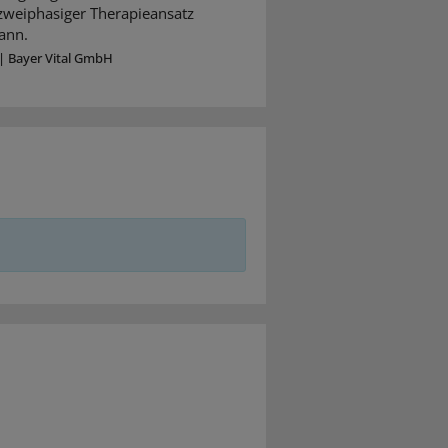
 zweiphasiger Therapieansatz
ann.
|
Bayer Vital GmbH