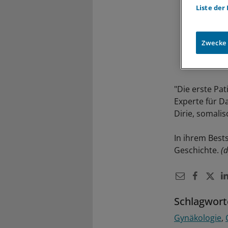
Liste der
Zwecke
"Die erste Pat
Experte für D
Dirie, somali
In ihrem Best
Geschichte.
(
Schlagwort
Gynäkologie