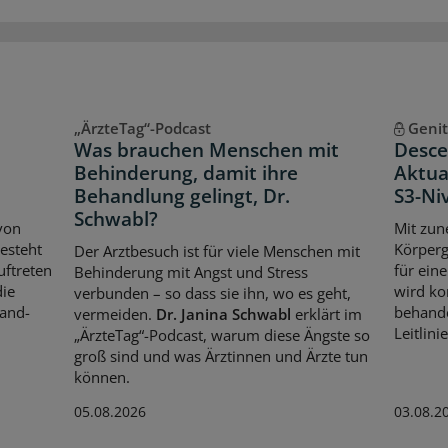
„ÄrzteTag“-Podcast
Geni
Was brauchen Menschen mit
Desce
Behinderung, damit ihre
Aktua
Behandlung gelingt, Dr.
S3-Ni
Schwabl?
von
Mit zun
esteht
Körperg
Der Arztbesuch ist für viele Menschen mit
uftreten
für ein
Behinderung mit Angst und Stress
die
wird ko
verbunden – so dass sie ihn, wo es geht,
Hand-
behandel
vermeiden.
Dr. Janina Schwabl
erklärt im
Leitlinie
„ÄrzteTag“-Podcast, warum diese Ängste so
groß sind und was Ärztinnen und Ärzte tun
können.
05.08.2026
03.08.2