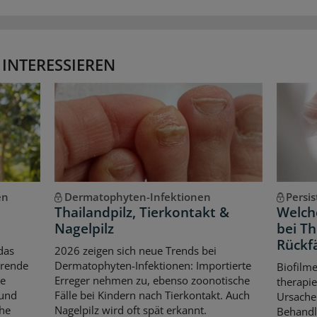
 INTERESSIEREN
en
Dermatophyten-Infektionen
Persi
Thailandpilz, Tierkontakt &
Welche
Nagelpilz
bei T
Rückfä
das
2026 zeigen sich neue Trends bei
erende
Dermatophyten-Infektionen: Importierte
Biofilm
le
Erreger nehmen zu, ebenso zoonotische
therapie
 und
Fälle bei Kindern nach Tierkontakt. Auch
Ursache 
che
Nagelpilz wird oft spät erkannt.
Behandl