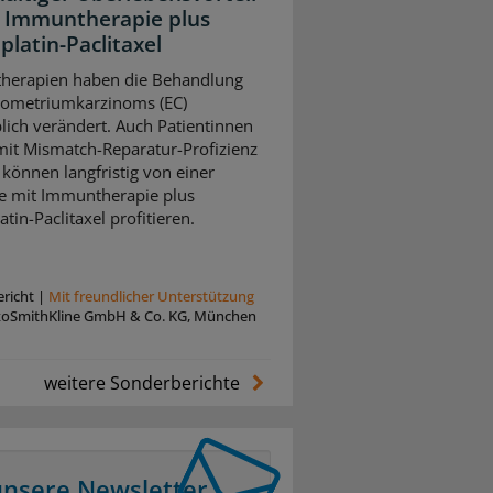
 Immuntherapie plus
platin-Paclitaxel
herapien haben die Behandlung
dometriumkarzinoms (EC)
ich verändert. Auch Patientinnen
mit Mismatch-Reparatur-Profizienz
können langfristig von einer
e mit Immuntherapie plus
tin-Paclitaxel profitieren.
richt
|
Mit freundlicher Unterstützung
xoSmithKline GmbH & Co. KG, München
weitere Sonderberichte
unsere Newsletter