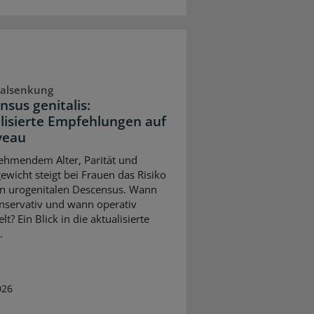
talsenkung
nsus genitalis:
lisierte Empfehlungen auf
veau
ehmendem Alter, Parität und
ewicht steigt bei Frauen das Risiko
en urogenitalen Descensus. Wann
nservativ und wann operativ
t? Ein Blick in die aktualisierte
.
026