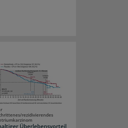
r
chrittenes/rezidivierendes
triumkarzinom
altiger Überlebensvorteil