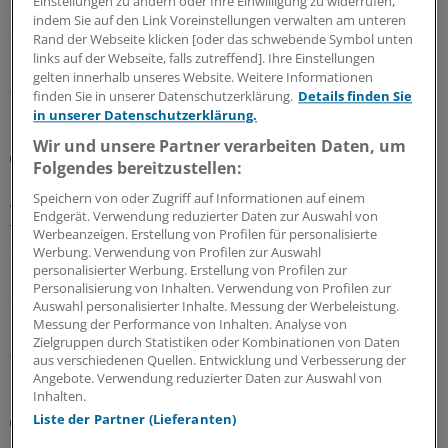
Einstellungen zu ändern oder Ihre Einwilligung zu widerrufen,
entzündlich-rheumatische Erkrankungen auch bei
indem Sie auf den Link Voreinstellungen verwalten am unteren
Säuglingen manifestieren. Dabei ist besonders an
Rand der Webseite klicken [oder das schwebende Symbol unten
monogenetische Krankheitsbilder zu denken.
links auf der Webseite, falls zutreffend]. Ihre Einstellungen
gelten innerhalb unseres Website. Weitere Informationen
07.08.2026
finden Sie in unserer Datenschutzerklärung.
Details finden Sie
in unserer Datenschutzerklärung.
Wir und unsere Partner verarbeiten Daten, um
Mögliche frühe Manifestation
Folgendes bereitzustellen:
Erst das trockene Auge – dann die
Autoimmunerkrankung?
Speichern von oder Zugriff auf Informationen auf einem
Endgerät. Verwendung reduzierter Daten zur Auswahl von
Trockene Augen können ein Hinweis auf eine
Werbeanzeigen. Erstellung von Profilen für personalisierte
entstehende Autoimmunerkrankung sein – etwa
Werbung. Verwendung von Profilen zur Auswahl
personalisierter Werbung. Erstellung von Profilen zur
rheumatoide Arthritis oder Sjögren-Syndrom. In einer
Personalisierung von Inhalten. Verwendung von Profilen zur
Studie aus Taiwan gingen die Augenbeschwerden der
Auswahl personalisierter Inhalte. Messung der Werbeleistung.
Diagnose im Schnitt drei Jahre voraus.
Messung der Performance von Inhalten. Analyse von
Zielgruppen durch Statistiken oder Kombinationen von Daten
06.08.2026
aus verschiedenen Quellen. Entwicklung und Verbesserung der
Angebote. Verwendung reduzierter Daten zur Auswahl von
Inhalten.
Liste der Partner (Lieferanten)
Aktuelle Studie
Geschlechtersensible Versorgung: Warum sie