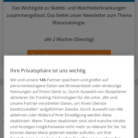
Das Wichtigste zu Skelett- und Weichteilerkrankungen
zusammengefasst: Das bietet unser Newsletter zum Thema
Rheumatologie.
alle 2 Wochen (Dienstag)
Zum Abonnieren bitte anmelden
Ihre Privatsphäre ist uns wichtig
Wir und unsere
145
-Partner speichern und greifen auf
personenbezogene Daten wie Browserdaten oder eindeutige
Kennungen auf Ihrem Gerät zu. Durch Auswahl von Akzeptieren
aktivieren Sie Tracking-Technologien für die unter „Wir und
MEHR ZUM THEMA
unsere Partner verarbeiten Daten, um Ihnen Dienste
bereitzustellen“ aufgeführten Zwecke. Durch Auswahl von Alle
Oft spät diagnostiziert und verzögert behandelt
ablehnen oder Widerruf Ihrer Einwilligung werden diese
Juvenile idiopathische Arthritis: Bereits Babys
deaktiviert. Wenn Tracker deaktiviert sind, sind manche Inhalte
können Rheuma bekommen
und Anzeigen möglicherweise nicht mehr so relevant für Sie. Sie
können dieses Menü jederzeit wieder aufrufen, um Ihre
Es geschieht äußerst selten, trotzdem können sich