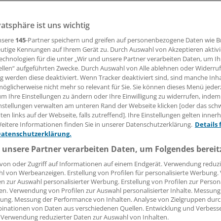
vatsphäre ist uns wichtig
nsere
145
-Partner speichern und greifen auf personenbezogene Daten wie 
16.02.2016, 08:03 Uhr
utige Kennungen auf Ihrem Gerät zu. Durch Auswahl von Akzeptieren aktivi
echnologien für die unter „Wir und unsere Partner verarbeiten Daten, um I
ellen“ aufgeführten Zwecke. Durch Auswahl von Alle ablehnen oder Widerruf
ng werden diese deaktiviert. Wenn Tracker deaktiviert sind, sind manche Inh
öglicherweise nicht mehr so relevant für Sie. Sie können dieses Menü jeder
in der jetzt bereits fortgeschrittenen Grippe-Saison kann d
um Ihre Einstellungen zu ändern oder Ihre Einwilligung zu widerrufen, indem
a noch sinnvoll sein, betont das Robert Koch-Institut (RKI). D
nstellungen verwalten am unteren Rand der Webseite klicken [oder das sc
erreger ist moderat erhöht und es dominiert der Virusst
en links auf der Webseite, falls zutreffend]. Ihre Einstellungen gelten inner
eitere Informationen finden Sie in unserer Datenschutzerklärung.
Details 
 gegen den der Impfstoff gut wirksam ist.
Datenschutzerklärung.
 unsere Partner verarbeiten Daten, um Folgendes bereit
Centre for Disease Control and Prevention (ECDC) rät,
jetz
tige Menschen mit chronischen Krankheiten zu impfen.
von oder Zugriff auf Informationen auf einem Endgerät. Verwendung reduzi
l von Werbeanzeigen. Erstellung von Profilen für personalisierte Werbung
en zur Auswahl personalisierter Werbung. Erstellung von Profilen zur Person
en. Verwendung von Profilen zur Auswahl personalisierter Inhalte. Messung
ung. Messung der Performance von Inhalten. Analyse von Zielgruppen durch
inationen von Daten aus verschiedenen Quellen. Entwicklung und Verbess
 Verwendung reduzierter Daten zur Auswahl von Inhalten.