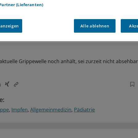
 Partner (Lieferanten)
 anzeigen
Alle ablehnen
Akz
aktuelle Grippewelle noch anhält, sei zurzeit nicht absehbar 
e:
ippe
Impfen
Allgemeinmedizin
Pädiatrie