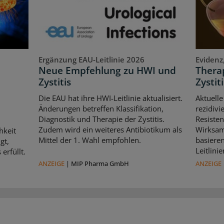
Ergänzung EAU-Leitlinie 2026
Evidenz
Neue Empfehlung zu HWI und
Therap
Zystitis
Zystiti
Die EAU hat ihre HWI-Leitlinie aktualisiert.
Aktuelle
Änderungen betreffen Klassifikation,
rezidivi
Diagnostik und Therapie der Zystitis.
Resisten
Zudem wird ein weiteres Antibiotikum als
Wirksam
hkeit
Mittel der 1. Wahl empfohlen.
basiere
gt,
Leitlin
erfüllt.
ANZEIGE
|
MIP Pharma GmbH
ANZEIGE