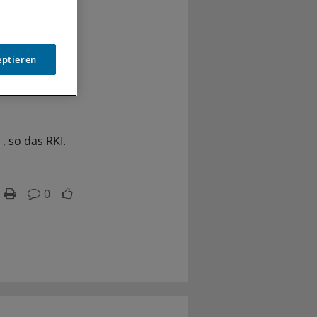
eptieren
, so das RKI.
0