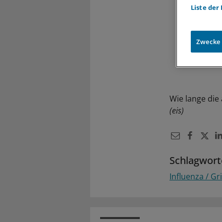
Liste der
Zwecke
Wie lange die 
(eis)
Schlagwort
Influenza / Gr