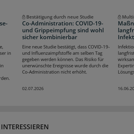
Bestätigung durch neue Studie
Multi
se-
Co-Administration: COVID-19-
Maßn
und Grippeimpfung sind wohl
langf
sicher kombinierbar
Infek
e,
Eine neue Studie bestätigt, dass COVID-19-
Infekti
er in
und Influenzaimpfstoffe am selben Tag
langfri
gegeben werden können. Das Risiko für
wirksa
in
unerwünschte Ereignisse wurde durch die
Experti
Co-Administration nicht erhöht.
Lösungs
rden.
02.07.2026
16.06.2
 INTERESSIEREN