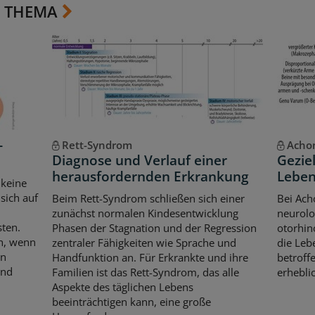
 THEMA
-
Rett-Syndrom
Achon
Diagnose und Verlauf einer
Gezie
herausfordernden Erkrankung
Leben
 keine
sich auf
Beim Rett-Syndrom schließen sich einer
Bei Ach
zunächst normalen Kindesentwicklung
neurolo
sten.
Phasen der Stagnation und der Regression
otorhin
ch, wenn
zentraler Fähigkeiten wie Sprache und
die Leb
en
Handfunktion an. Für Erkrankte und ihre
betroff
und
Familien ist das Rett-Syndrom, das alle
erhebli
Aspekte des täglichen Lebens
beeinträchtigen kann, eine große