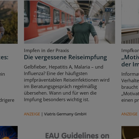
Impfen in der Praxis
Impfko
es:
Die vergessene Reiseimpfung
„Motiv
der I
Gelbfieber, Hepatitis A, Malaria – und
Influenza? Eine der häufigsten
ein
Informat
impfpräventablen Reiseinfektionen wird
Verhalte
im Beratungsgespräch regelmäßig
braucht
übersehen. Wann und für wen die
„Motivat
Impfung besonders wichtig ist.
drigere
einen pr
ANZEIGE
|
Viatris Germany GmbH
ANZEIGE