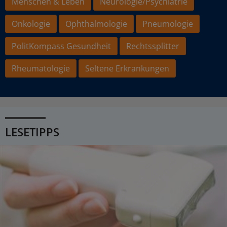
Menschen & Leben
Neurologie/Psychiatrie
Onkologie
Ophthalmologie
Pneumologie
PolitKompass Gesundheit
Rechtssplitter
Rheumatologie
Seltene Erkrankungen
LESETIPPS