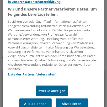
in unserer Datenschutzerklärung.
Wir und unsere Partner verarbeiten Daten, um
Deutsche und internationale Leitlinien zu diversen
Folgendes bereitzustellen:
Indikationen gibt es hier:
www.awmf-online.de
und
www.leitlinien.de
Speichern von oder Zugriff auf Informationen auf einem
Endgerät. Verwendung reduzierter Daten zur Auswahl von
Werbeanzeigen. Erstellung von Profilen für personalisierte
0
Werbung. Verwendung von Profilen zur Auswahl
personalisierter Werbung. Erstellung von Profilen zur
Personalisierung von Inhalten. Verwendung von Profilen zur
Schlagworte:
Auswahl personalisierter Inhalte. Messung der Werbeleistung.
Messung der Performance von Inhalten. Analyse von
Bluthochdruck
Zielgruppen durch Statistiken oder Kombinationen von Daten
aus verschiedenen Quellen. Entwicklung und Verbesserung der
Ihr Newsletter zum Thema
Angebote. Verwendung reduzierter Daten zur Auswahl von
Inhalten.
Kardiologie
Liste der Partner (Lieferanten)
Alles, was das Herz begehrt: In diesem Newsletter berichten
Zwecke anzeigen
wir über neue Entwicklungen in der Kardiologie.
Alle ablehnen
Akzeptieren
alle 2 Wochen (Mittwoch)