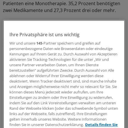
Patienten eine Monotherapie. 35,2 Prozent benötigten
zwei Medikamente und 27,3 Prozent drei oder mehr.
Fast alle europäischen und nordamerikanischen
Fachorganisationen der Hypertensiologen erkennen den
Ihre Privatsphäre ist uns wichtig
Stellenwert von Kombi-Therapien an und haben die
Wir und unsere
145
-Partner speichern und greifen auf
Zweierkombination gleichberechtigt neben die
personenbezogene Daten wie Browserdaten oder eindeutige
Monotherapie auf Stufe eins des medikamentösen
Kennungen auf Ihrem Gerät zu. Durch Auswahl von Akzeptieren
Behandlungsschemas gestellt.
aktivieren Sie Tracking-Technologien für die unter „Wir und
unsere Partner verarbeiten Daten, um Ihnen Dienste
bereitzustellen“ aufgeführten Zwecke. Durch Auswahl von Alle
In Deutschland wird eine niedrigdosierte initiale
ablehnen oder Widerruf Ihrer Einwilligung werden diese
Zweierkombination empfohlen. In den USA besteht in
deaktiviert. Wenn Tracker deaktiviert sind, sind manche Inhalte
den JCN (Joint National Committee on Prevention,
und Anzeigen möglicherweise nicht mehr so relevant für Sie. Sie
Dedection, Evaluation and Treatment of High Blood
können dieses Menü jederzeit wieder aufrufen, um Ihre
Einstellungen zu ändern oder Ihre Einwilligung zu widerrufen,
Pressure)-Leitlinien diese initiale Einschränkung nicht.
indem Sie auf den Link Voreinstellungen verwalten am unteren
Experten plädieren sogar dezidiert für den Start mit
Rand der Webseite klicken [oder das schwebende Symbol unten
einer hoch dosierten Zweifachkombi, wenn der bei der
links auf der Webseite, falls zutreffend]. Ihre Einstellungen
gelten innerhalb unseres Website. Weitere Informationen
Erstdiagnose gemessene Wert mehr als 20/10 mmHg
finden Sie in unserer Datenschutzerklärung.
Details finden Sie
über dem Zielwert liegt.