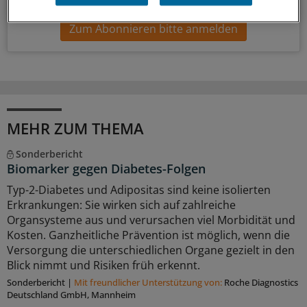
Zum Abonnieren bitte anmelden
MEHR ZUM THEMA
Sonderbericht
Biomarker gegen Diabetes-Folgen
Typ-2-Diabetes und Adipositas sind keine isolierten
Erkrankungen: Sie wirken sich auf zahlreiche
Organsysteme aus und verursachen viel Morbidität und
Kosten. Ganzheitliche Prävention ist möglich, wenn die
Versorgung die unterschiedlichen Organe gezielt in den
Blick nimmt und Risiken früh erkennt.
Sonderbericht
|
Mit freundlicher Unterstützung von:
Roche Diagnostics
Deutschland GmbH, Mannheim