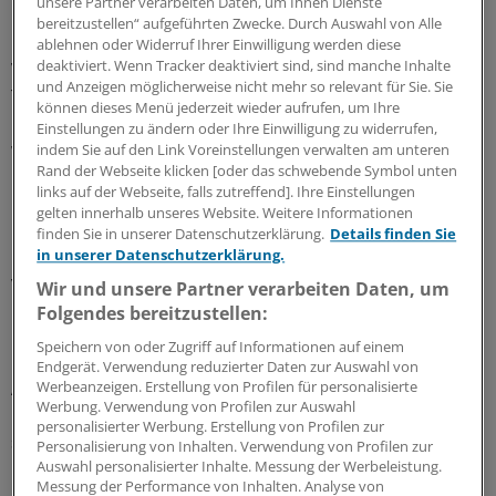
unsere Partner verarbeiten Daten, um Ihnen Dienste
Metastasen und Lymphome blieben unberücksichtigt.
bereitzustellen“ aufgeführten Zwecke. Durch Auswahl von Alle
ablehnen oder Widerruf Ihrer Einwilligung werden diese
deaktiviert. Wenn Tracker deaktiviert sind, sind manche Inhalte
Von Beginn an wurden Krebserkrankungen registriert.
und Anzeigen möglicherweise nicht mehr so relevant für Sie. Sie
Teilnehmer, die vor Aufnahme in die Studien bereits an
können dieses Menü jederzeit wieder aufrufen, um Ihre
Krebs (außer an Nicht-Melanom-Hautkrebs) erkrankt
Einstellungen zu ändern oder Ihre Einwilligung zu widerrufen,
waren, wurden in der Analyse weggelassen.
indem Sie auf den Link Voreinstellungen verwalten am unteren
Rand der Webseite klicken [oder das schwebende Symbol unten
links auf der Webseite, falls zutreffend]. Ihre Einstellungen
Die Quelle für Feinstaub waren Straßen- und
gelten innerhalb unseres Website. Weitere Informationen
Flugverkehr, Industrieanlagen und häusliche
finden Sie in unserer Datenschutzerklärung.
Details finden Sie
Heizanlagen. Insgesamt drei Modellrechnungen wurden
in unserer Datenschutzerklärung.
vorgenommen, in denen die 15 verfügbaren Parameter
Wir und unsere Partner verarbeiten Daten, um
unterschiedlich berücksichtigt wurden.
Folgendes bereitzustellen:
Speichern von oder Zugriff auf Informationen auf einem
Beim Modell 3, auf das sich die Wissenschaftler bei ihrer
Endgerät. Verwendung reduzierter Daten zur Auswahl von
Analyse fokussierten, waren es alle Parameter, auch
Werbeanzeigen. Erstellung von Profilen für personalisierte
Werbung. Verwendung von Profilen zur Auswahl
Rauchen, berufliche Exposition, Familienstand und
personalisierter Werbung. Erstellung von Profilen zur
sozioökonomischer Status.
Personalisierung von Inhalten. Verwendung von Profilen zur
Auswahl personalisierter Inhalte. Messung der Werbeleistung.
Messung der Performance von Inhalten. Analyse von
Unberücksichtigt geblieben seien allerdings