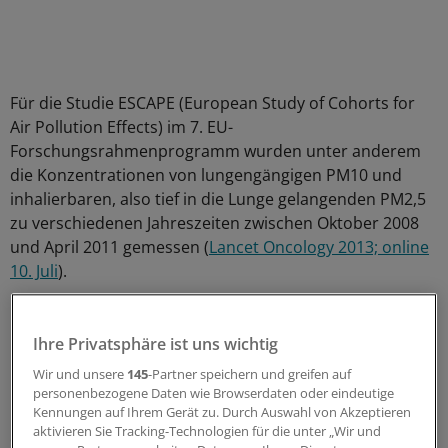
Für die Studie ESCAPE (European Study of Cohorts for
Air Pollution Effects) im 7. EU-
Forschungsrahmenprogramm wurden unter anderem
die Konzentrationen von lungengängigen PM10 und
inhalierbaren, also tief in die Lunge gelangenden PM2,5
zu verschiedenen Jahreszeiten zwischen Oktober 2008
und April 2011 gemessen (
Lancet Oncology 2013; online
10. Juli
).
Damit liegt der Wert für den statistischen Parameter
"Personenjahre unter Risiko" bei mehr als vier Millionen.
Ihre Privatsphäre ist uns wichtig
Wir und unsere
145
-Partner speichern und greifen auf
Insgesamt 2095 Studienteilnehmer erkrankten im
personenbezogene Daten wie Browserdaten oder eindeutige
mittleren Studienzeitraum von knapp 13 Jahren an
Kennungen auf Ihrem Gerät zu. Durch Auswahl von Akzeptieren
aktivieren Sie Tracking-Technologien für die unter „Wir und
einem Primärtumor der Bronchien oder der Lunge.