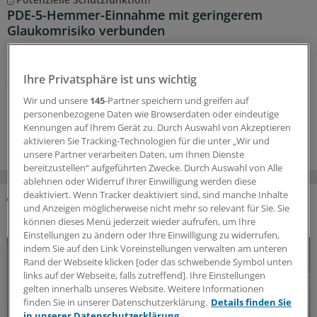
PDE-5-Hemmer-Einnahme mit geringerem
Glaukomrisiko verbunden
Die dauerhafte Einnahme von Phosphodiesterase-5-
Hemmern geht laut Ergebnissen einer Studie mit
Ihre Privatsphäre ist uns wichtig
seltener auftretenden Fällen von Glaukomverdacht und
Offenwinkelglaukom einher.
Wir und unsere
145
-Partner speichern und greifen auf
personenbezogene Daten wie Browserdaten oder eindeutige
12.06.2026
Kennungen auf Ihrem Gerät zu. Durch Auswahl von Akzeptieren
aktivieren Sie Tracking-Technologien für die unter „Wir und
unsere Partner verarbeiten Daten, um Ihnen Dienste
bereitzustellen“ aufgeführten Zwecke. Durch Auswahl von Alle
ablehnen oder Widerruf Ihrer Einwilligung werden diese
deaktiviert. Wenn Tracker deaktiviert sind, sind manche Inhalte
und Anzeigen möglicherweise nicht mehr so relevant für Sie. Sie
DAS KÖNNTE SIE AUCH INTERESSIEREN
können dieses Menü jederzeit wieder aufrufen, um Ihre
Einstellungen zu ändern oder Ihre Einwilligung zu widerrufen,
indem Sie auf den Link Voreinstellungen verwalten am unteren
Rand der Webseite klicken [oder das schwebende Symbol unten
links auf der Webseite, falls zutreffend]. Ihre Einstellungen
gelten innerhalb unseres Website. Weitere Informationen
finden Sie in unserer Datenschutzerklärung.
Details finden Sie
in unserer Datenschutzerklärung.