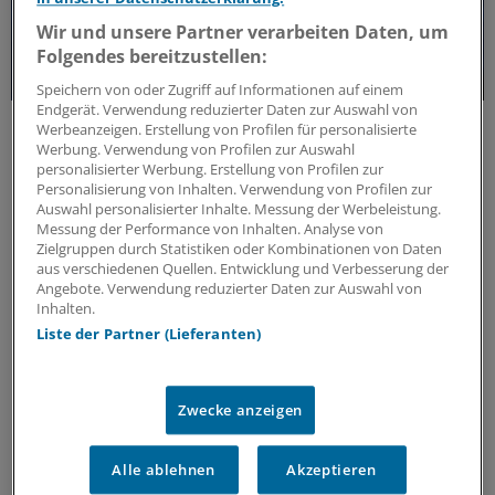
Wir und unsere Partner verarbeiten Daten, um
Folgendes bereitzustellen:
Speichern von oder Zugriff auf Informationen auf einem
Endgerät. Verwendung reduzierter Daten zur Auswahl von
Forschungs-Update
Werbeanzeigen. Erstellung von Profilen für personalisierte
Neue Antibiotika-Studie entschlüsselt
Werbung. Verwendung von Profilen zur Auswahl
personalisierter Werbung. Erstellung von Profilen zur
besonderen Wirkmechanismus
Personalisierung von Inhalten. Verwendung von Profilen zur
Für die Langzeitprophylaxe von Harnwegsinfektionen
Auswahl personalisierter Inhalte. Messung der Werbeleistung.
Messung der Performance von Inhalten. Analyse von
sind geringe Resistenzraten und gute Verträglichkeit
Zielgruppen durch Statistiken oder Kombinationen von Daten
entscheidend. Eine neue Studie zeigt, warum dieses
aus verschiedenen Quellen. Entwicklung und Verbesserung der
Antibiotikum beides erfüllt.
Angebote. Verwendung reduzierter Daten zur Auswahl von
ANZEIGE
|
MIP Pharma GmbH
Inhalten.
Liste der Partner (Lieferanten)
Zwecke anzeigen
Alle ablehnen
Akzeptieren