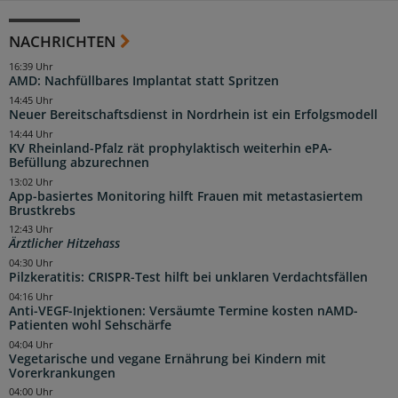
NACHRICHTEN
16:39 Uhr
AMD: Nachfüllbares Implantat statt Spritzen
14:45 Uhr
Neuer Bereitschaftsdienst in Nordrhein ist ein Erfolgsmodell
14:44 Uhr
KV Rheinland-Pfalz rät prophylaktisch weiterhin ePA-
Befüllung abzurechnen
13:02 Uhr
App-basiertes Monitoring hilft Frauen mit metastasiertem
Brustkrebs
12:43 Uhr
Ärztlicher Hitzehass
04:30 Uhr
Pilzkeratitis: CRISPR-Test hilft bei unklaren Verdachtsfällen
04:16 Uhr
Anti-VEGF-Injektionen: Versäumte Termine kosten nAMD-
Patienten wohl Sehschärfe
04:04 Uhr
Vegetarische und vegane Ernährung bei Kindern mit
Vorerkrankungen
04:00 Uhr