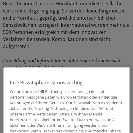
Bereiche innerhalb der Hornhaut, und die Oberfläche
verformt sich geringfügig. So werden feine Ringmuster
in die Hornhaut geprägt und die unterschiedlichen
Sehschwächen korrigiert. International wurden mehr als
500 Personen erfolgreich mit dem innovativen
Verfahren behandelt. Komplikationen sind nicht
aufgetreten.
Anmeldung und Informationen: Interessierte können sich
unter Tel.: 0 62 21 / 56 13 64 informieren.
Ihre Privatsphäre ist uns wichtig
0
Wir und unsere
145
-Partner speichern und greifen auf
personenbezogene Daten wie Browserdaten oder eindeutige
Schlagworte:
Kennungen auf Ihrem Gerät zu. Durch Auswahl von Akzeptieren
aktivieren Sie Tracking-Technologien für die unter „Wir und
Augenkrankheiten
Allgemeinmedizin
Chirurgie
unsere Partner verarbeiten Daten, um Ihnen Dienste
Innere Medizin
bereitzustellen“ aufgeführten Zwecke. Durch Auswahl von Alle
ablehnen oder Widerruf Ihrer Einwilligung werden diese
Ihr Newsletter zum Thema
deaktiviert. Wenn Tracker deaktiviert sind, sind manche Inhalte