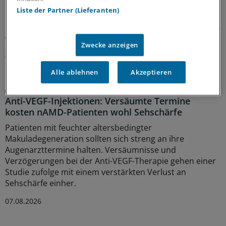
Bei Abstrich- und Kultur-negativer Pilzkeratitis kann ein
Liste der Partner (Lieferanten)
molekularer Test rasch und relativ zuverlässig die
Diagnose sichern – vor allem dort, wo keine konfokale In-
vivo-Mikroskopie verfügbar ist.
Zwecke anzeigen
07.08.2026
Alle ablehnen
Akzeptieren
Neovaskuläre altersbedingte Makuladegeneration
Anti-VEGF-Injektionen: Versäumte Termine
kosten nAMD-Patienten wohl Sehschärfe
Patienten mit feuchter altersbedingter
Makuladegeneration sollten sich streng an ihre
Augenarzttermine halten. Versäumnisse und
Verzögerungen bei der Anti-VEGF-Therapie gehen einer
Studie zufolge mit einem verstärkten Verlust an
Sehschärfe einher.
07.08.2026