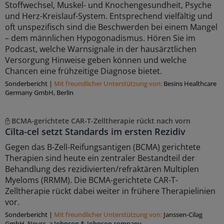
Stoffwechsel, Muskel- und Knochengesundheit, Psyche
und Herz-Kreislauf-System. Entsprechend vielfältig und
oft unspezifisch sind die Beschwerden bei einem Mangel
– dem männlichen Hypogonadismus. Hören Sie im
Podcast, welche Warnsignale in der hausärztlichen
Versorgung Hinweise geben können und welche
Chancen eine frühzeitige Diagnose bietet.
Sonderbericht
|
Mit freundlicher Unterstützung von:
Besins Healthcare
Germany GmbH, Berlin
BCMA-gerichtete CAR-T-Zelltherapie rückt nach vorn
Cilta-cel setzt Standards im ersten Rezidiv
Gegen das B-Zell-Reifungsantigen (BCMA) gerichtete
Therapien sind heute ein zentraler Bestandteil der
Behandlung des rezidivierten/refraktären Multiplen
Myeloms (RRMM). Die BCMA-gerichtete CAR-T-
Zelltherapie rückt dabei weiter in frühere Therapielinien
vor.
Sonderbericht
|
Mit freundlicher Unterstützung von:
Janssen-Cilag
GmbH, Neuss, a Johnson & Johnson company