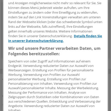
und Anzeigen möglicherweise nicht mehr so relevant für Sie. Sie
Ophthalmologie
können dieses Menü jederzeit wieder aufrufen, um Ihre
Einstellungen zu ändern oder Ihre Einwilligung zu widerrufen,
indem Sie auf den Link Voreinstellungen verwalten am unteren
Die Ophthalmologie im Blick: Alle Neuigkeiten aus diesem
Rand der Webseite klicken [oder das schwebende Symbol unten
Fachbereich fassen wir hier übersichtlich zusammen.
links auf der Webseite, falls zutreffend]. Ihre Einstellungen
gelten innerhalb unseres Website. Weitere Informationen
finden Sie in unserer Datenschutzerklärung.
Details finden Sie
alle 8 Wochen (Freitag)
in unserer Datenschutzerklärung.
Wir und unsere Partner verarbeiten Daten, um
Zum Abonnieren bitte anmelden
Folgendes bereitzustellen:
Speichern von oder Zugriff auf Informationen auf einem
Endgerät. Verwendung reduzierter Daten zur Auswahl von
Werbeanzeigen. Erstellung von Profilen für personalisierte
Werbung. Verwendung von Profilen zur Auswahl
personalisierter Werbung. Erstellung von Profilen zur
Personalisierung von Inhalten. Verwendung von Profilen zur
MEHR ZUM THEMA
Auswahl personalisierter Inhalte. Messung der Werbeleistung.
Messung der Performance von Inhalten. Analyse von
Hornhautinfektion durch Pilze
Zielgruppen durch Statistiken oder Kombinationen von Daten
Pilzkeratitis: CRISPR-Test hilft bei unklaren
aus verschiedenen Quellen. Entwicklung und Verbesserung der
Verdachtsfällen
Angebote. Verwendung reduzierter Daten zur Auswahl von
Inhalten.