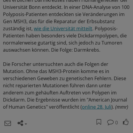
des erblichen Darmkrebses haben Humangenetiker der
Universität Bonn entdeckt. In einer DNA-Analyse von 100
Polyposis-Patienten entdeckten sie Veränderungen im
Gen MSH3, das für die Reparatur der Erbsubstanz
zuständig ist,
wie die Universität mitteilt
. Polyposis-
Patienten haben besonders viele Dickdarmpolypen, die
normalerweise gutartig sind, sich jedoch zu Tumoren
auswachsen können. Die Folge: Darmkrebs.
Die Forscher untersuchten auch die Folgen der
Mutation. Ohne das MSH3-Protein komme es in
verschiedenen Geweben zu genetischen Fehlern. Diese
nicht reparierten Mutationen führen dann unter
anderem zum gehäuften Auftreten von Polypen im
Dickdarm. Die Ergebnisse wurden im "American Journal
of Human Genetics" veröffentlicht (
online 28. Juli
).
(mmr)
0