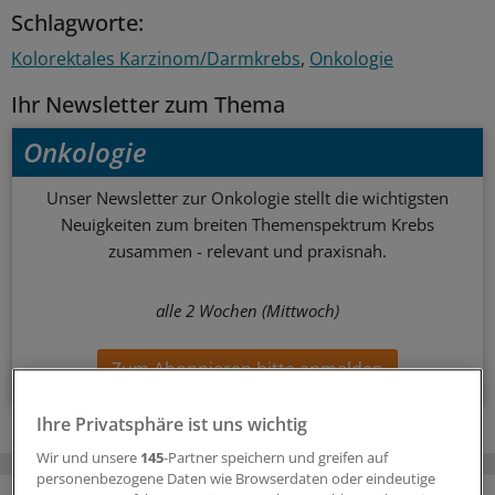
Schlagworte:
Kolorektales Karzinom/Darmkrebs
Onkologie
Ihr Newsletter zum Thema
Onkologie
Unser Newsletter zur Onkologie stellt die wichtigsten
Neuigkeiten zum breiten Themenspektrum Krebs
zusammen - relevant und praxisnah.
alle 2 Wochen (Mittwoch)
Zum Abonnieren bitte anmelden
Ihre Privatsphäre ist uns wichtig
Wir und unsere
145
-Partner speichern und greifen auf
personenbezogene Daten wie Browserdaten oder eindeutige