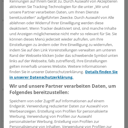
Kennungen auf Ihrem Gerät zu. Durch Auswahl von Akzeptieren
aktivieren Sie Tracking-Technologien für die unter „Wir und
MEHR ZUM THEMA
unsere Partner verarbeiten Daten, um Ihnen Dienste
bereitzustellen“ aufgeführten Zwecke. Durch Auswahl von Alle
Screening
ablehnen oder Widerruf Ihrer Einwilligung werden diese
Darmkrebs-Früherkennung: Ist die Vorsorge-
deaktiviert. Wenn Tracker deaktiviert sind, sind manche Inhalte
Koloskopie noch zeitgemäß?
und Anzeigen möglicherweise nicht mehr so relevant für Sie. Sie
können dieses Menü jederzeit wieder aufrufen, um Ihre
Beim Darmkrebs-Screening ist ein fäkaler
Einstellungen zu ändern oder Ihre Einwilligung zu widerrufen,
immunchemischer Test einer Studie zufolge der
indem Sie auf den Link Voreinstellungen verwalten am unteren
Koloskopie nicht unterlegen. Doch ausgedient hat die
Rand der Webseite klicken [oder das schwebende Symbol unten
Darmspiegelung deshalb noch lange nicht.
links auf der Webseite, falls zutreffend]. Ihre Einstellungen
gelten innerhalb unseres Website. Weitere Informationen
30.07.2026
finden Sie in unserer Datenschutzerklärung.
Details finden Sie
in unserer Datenschutzerklärung.
Wir und unsere Partner verarbeiten Daten, um
Ergebnisse einer Vergleichsstudie
Folgendes bereitzustellen:
CT-Kolonografie oder FIT: Welches Verfahren
Darmkrebs früher aufspürt
Speichern von oder Zugriff auf Informationen auf einem
Endgerät. Verwendung reduzierter Daten zur Auswahl von
Sollte beim Darmkrebs-Screening auf die CT-
Werbeanzeigen. Erstellung von Profilen für personalisierte
Kolonografie oder auf den fäkalen immunochemischen
Werbung. Verwendung von Profilen zur Auswahl
personalisierter Werbung. Erstellung von Profilen zur
Test auf okkultes Blut gesetzt werden? Ein italienisches
Personalisierung von Inhalten. Verwendung von Profilen zur