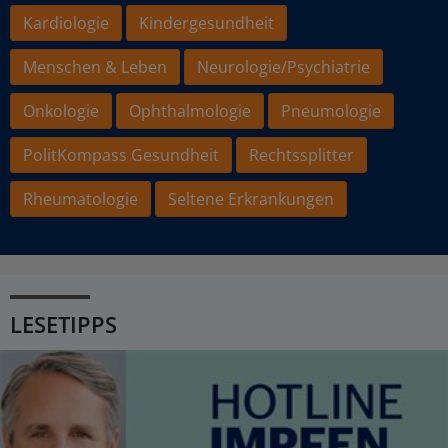
Kardiologie
Kindergesundheit
Menschen & Leben
Neurologie/Psychiatrie
Onkologie
Ophthalmologie
Pneumologie
PolitKompass Gesundheit
Rechtssplitter
Rheumatologie
Seltene Erkrankungen
LESETIPPS