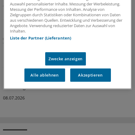
Team hat die diagnostischen Fähigkeiten der beiden
Auswahl personalisierter Inhalte. Messung der Werbeleistung.
Verfahren verglichen.
Messung der Performance von Inhalten. Analyse von
Zielgruppen durch Statistiken oder Kombinationen von Daten
28.07.2026
aus verschiedenen Quellen. Entwicklung und Verbesserung der
Angebote. Verwendung reduzierter Daten zur Auswahl von
Inhalten.
Daten nach 23 Jahren Follow-up
Liste der Partner (Lieferanten)
Wie wirksam ist eine Darmkrebsvorsorge mittels
einmaliger Sigmoidoskopie?
Zwecke anzeigen
Ein Screeningprogramm, für das Personen zu einer
einmaligen Sigmoidoskopie eingeladen werden, kann die
Darmkrebsinzidenz senken. Dafür sprechen
Alle ablehnen
Akzeptieren
Langzeitdaten aus Norwegen. Was bedeutet das für das
Screening hierzulande?
08.07.2026