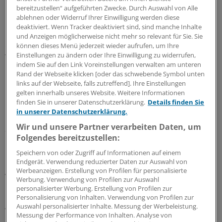
bereitzustellen“ aufgeführten Zwecke. Durch Auswahl von Alle
Der Reifungsgrad des Käses ist auch für den
ablehnen oder Widerruf Ihrer Einwilligung werden diese
blutdrucksenkenden Effekt von Relevanz. Denn
deaktiviert. Wenn Tracker deaktiviert sind, sind manche Inhalte
mittelreifer, etwa 9 bis 12 Monate alter Grana Padano
und Anzeigen möglicherweise nicht mehr so relevant für Sie. Sie
enthält die höchste Konzentration von bestimmten
können dieses Menü jederzeit wieder aufrufen, um Ihre
Einstellungen zu ändern oder Ihre Einwilligung zu widerrufen,
Tripeptiden, welche im Zuge des Fermentations-
indem Sie auf den Link Voreinstellungen verwalten am unteren
Prozesses durch Lactobacillus helveticus anfallen.
Rand der Webseite klicken [oder das schwebende Symbol unten
links auf der Webseite, falls zutreffend]. Ihre Einstellungen
"Diese Tripeptide haben einen ACE-hemmenden Effekt",
gelten innerhalb unseres Website. Weitere Informationen
finden Sie in unserer Datenschutzerklärung.
Details finden Sie
berichtete Studienautor Dr. Giuseppe Crippa aus
in unserer Datenschutzerklärung.
Piacenza mit Hinweis auf entsprechende
Wir und unsere Partner verarbeiten Daten, um
Studienergebnisse beim Europäischen Hypertonie-
Folgendes bereitzustellen:
Kongress in London.
Speichern von oder Zugriff auf Informationen auf einem
Endgerät. Verwendung reduzierter Daten zur Auswahl von
Käse zeigte in Studien ACE-hemmende
Werbeanzeigen. Erstellung von Profilen für personalisierte
Wirkung
Werbung. Verwendung von Profilen zur Auswahl
personalisierter Werbung. Erstellung von Profilen zur
Personalisierung von Inhalten. Verwendung von Profilen zur
Dass der Käse aufgrund dieser ACE-inhibitorischen
Auswahl personalisierter Inhalte. Messung der Werbeleistung.
Wirkung auch tatsächlich den Blutdruck in klinisch
Messung der Performance von Inhalten. Analyse von