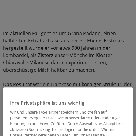
Im aktuellen Fall geht es um Grana Padano, einen
halbfetten Extrahartkäse aus der Po-Ebene. Erstmals
hergestellt wurde er vor etwa 900 Jahren in der
Lombardei, als Zisterzienser-Mönche im Kloster
Chiaravalle Milanese daran experimentierten,
überschüssige Milch haltbar zu machen.
Das Resultat war ein Hartkäse mit körniger Struktur, der
in verschiedenen Reifungsstadien (bis über 24 Monate)
angeboten wird und sich bis heute zu einer der
Ihre Privatsphäre ist uns wichtig
beliebtesten Käsesorten der Welt entwickelt hat.
Wir und unsere
145
-Partner speichern und greifen auf
personenbezogene Daten wie Browserdaten oder eindeutige
Mittelreifer Käse senkt den Blutdruck am
Kennungen auf Ihrem Gerät zu. Durch Auswahl von Akzeptieren
besten
aktivieren Sie Tracking-Technologien für die unter „Wir und
unsere Partner verarbeiten Daten, um Ihnen Dienste