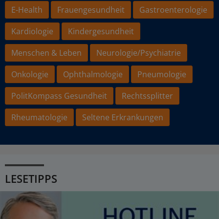
E-Health
Frauengesundheit
Gastroenterologie
Kardiologie
Kindergesundheit
Menschen & Leben
Neurologie/Psychiatrie
Onkologie
Ophthalmologie
Pneumologie
PolitKompass Gesundheit
Rechtssplitter
Rheumatologie
Seltene Erkrankungen
LESETIPPS